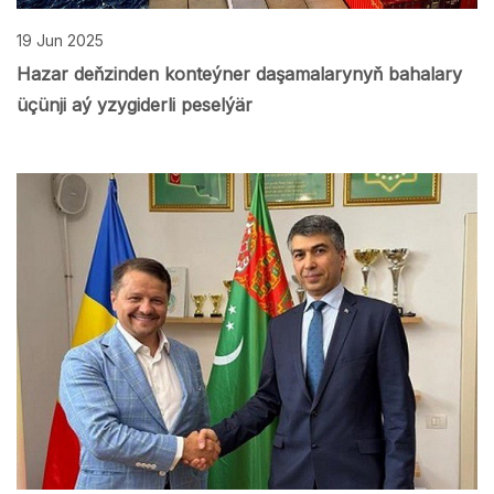
19 Jun 2025
Hazar deňzinden konteýner daşamalarynyň bahalary
üçünji aý yzygiderli peselýär