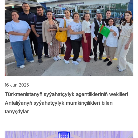
16 Jun 2025
Türkmenistanyň syýahatçylyk agentlikleriniň wekilleri
Antaliýanyň syýahatçylyk mümkinçilikleri bilen
tanyşdylar