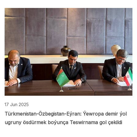
17 Jun 2025
Türkmenistan-Özbegistan-Eýran: Ýewropa demir ýol
ugruny ösdürmek boýunça Teswirnama gol çekildi