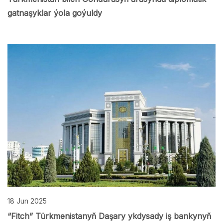
gatnaşyklar ýola goýuldy
18 Jun 2025
“Fitch” Türkmenistanyň Daşary ykdysady iş bankynyň