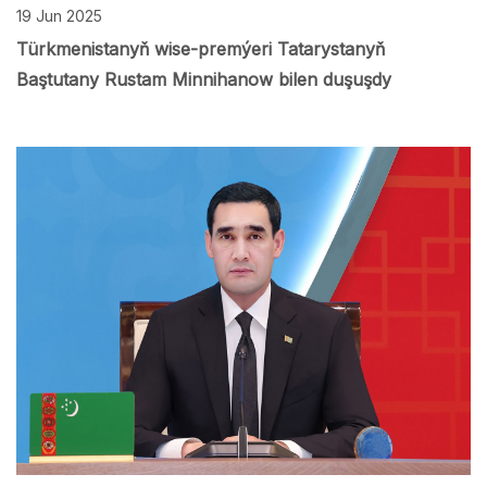
19 Jun 2025
Türkmenistanyň wise-premýeri Tatarystanyň
Baştutany Rustam Minnihanow bilen duşuşdy