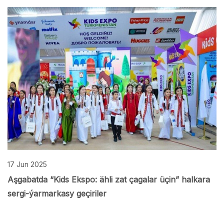
17 Jun 2025
Aşgabatda “Kids Ekspo: ähli zat çagalar üçin” halkara
sergi-ýarmarkasy geçiriler