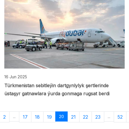
16 Jun 2025
Türkmenistan sebitleýin dartgynlylyk şertlerinde
üstaşyr gatnawlara ýurda gonmaga rugsat berdi
2
...
17
18
19
20
21
22
23
...
52