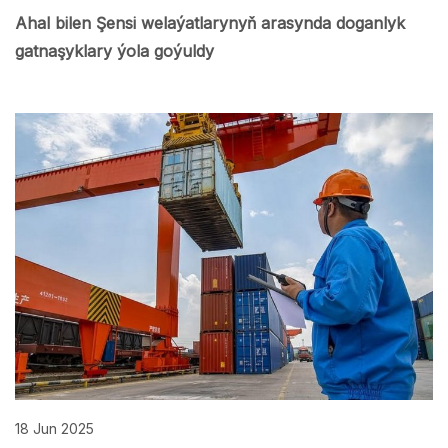
Ahal bilen Şensi welaýatlarynyň arasynda doganlyk
gatnaşyklary ýola goýuldy
18 Jun 2025