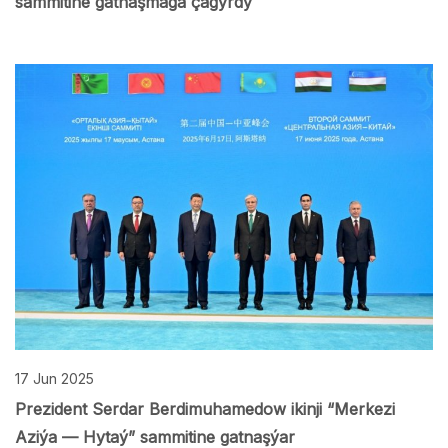
sammitine gatnaşmaga çagyrdy
17 Jun 2025
Prezident Serdar Berdimuhamedow ikinji “Merkezi
Aziýa — Hytaý” sammitine gatnaşýar