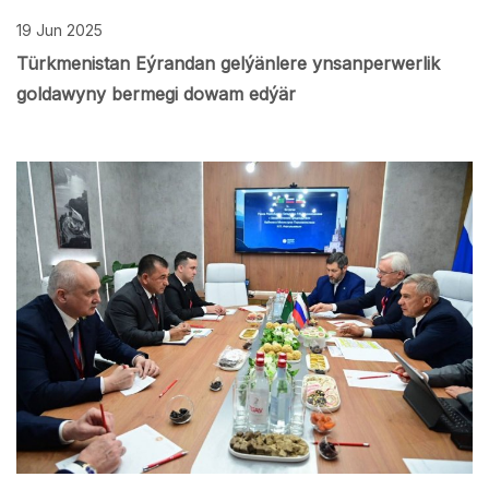
19 Jun 2025
Türkmenistan Eýrandan gelýänlere ynsanperwerlik
goldawyny bermegi dowam edýär