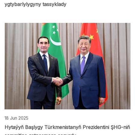
ygtybarlylygyny tassyklady
18 Jun 2025
Hytaýyň Başlygy Türkmenistanyň Prezidentini ŞHG-niň