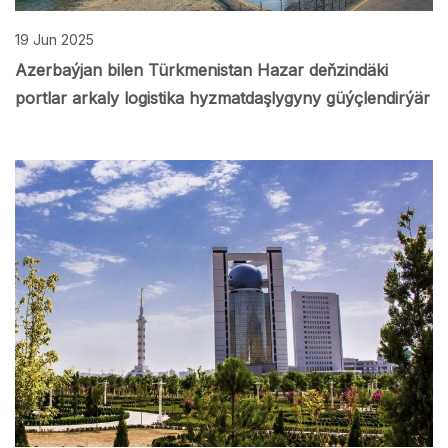
19 Jun 2025
Azerbaýjan bilen Türkmenistan Hazar deňzindäki
portlar arkaly logistika hyzmatdaşlygyny güýçlendirýär