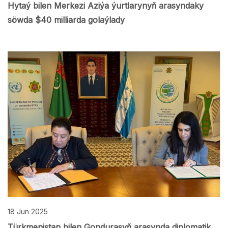
Hytaý bilen Merkezi Aziýa ýurtlarynyň arasyndaky
söwda $40 milliarda golaýlady
18 Jun 2025
Türkmenistan bilen Gondurasyň arasynda diplomatik