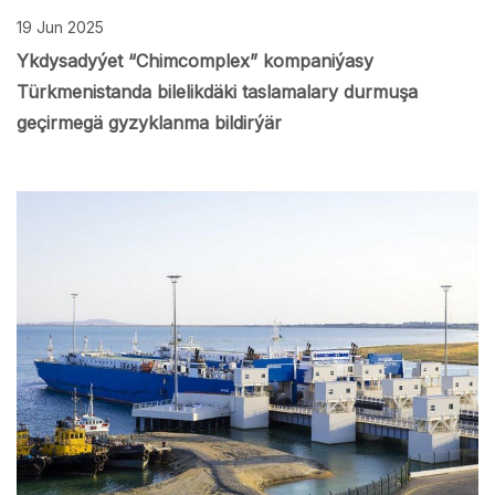
19 Jun 2025
Ykdysadyýet “Chimcomplex” kompaniýasy
Türkmenistanda bilelikdäki taslamalary durmuşa
geçirmegä gyzyklanma bildirýär