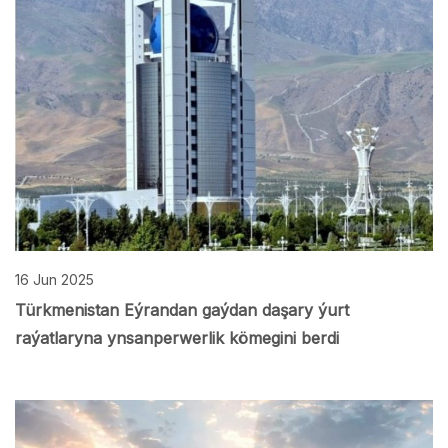
16 Jun 2025
Türkmenistan Eýrandan gaýdan daşary ýurt
raýatlaryna ynsanperwerlik kömegini berdi