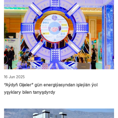
16 Jun 2025
“Aýdyň Gijeler” gün energiýasyndan işleýän ýol
yşyklary bilen tanyşdyrdy