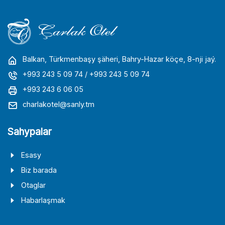
Balkan, Türkmenbaşy şäheri, Bahry-Hazar köçe, 8-nji jaý.
+993 243 5 09 74
/ +993 243 5 09 74
+993 243 6 06 05
charlakotel@sanly.tm
Sahypalar
Esasy
Biz barada
Otaglar
Habarlaşmak