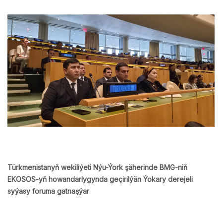
Türkmenistanyň wekiliýeti Nýu-Ýork şäherinde BMG-niň
EKOSOS-yň howandarlygynda geçirilýän Ýokary derejeli
syýasy foruma gatnaşýar