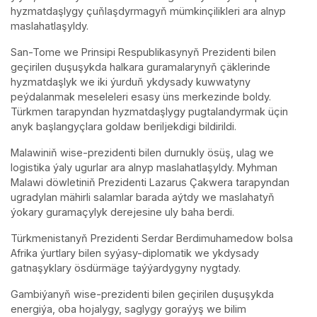
hyzmatdaşlygy çuňlaşdyrmagyň mümkinçilikleri ara alnyp
maslahatlaşyldy.
San-Tome we Prinsipi Respublikasynyň Prezidenti bilen
geçirilen duşuşykda halkara guramalarynyň çäklerinde
hyzmatdaşlyk we iki ýurduň ykdysady kuwwatyny
peýdalanmak meseleleri esasy üns merkezinde boldy.
Türkmen tarapyndan hyzmatdaşlygy pugtalandyrmak üçin
anyk başlangyçlara goldaw beriljekdigi bildirildi.
Malawiniň wise-prezidenti bilen durnukly ösüş, ulag we
logistika ýaly ugurlar ara alnyp maslahatlaşyldy. Myhman
Malawi döwletiniň Prezidenti Lazarus Çakwera tarapyndan
ugradylan mähirli salamlar barada aýtdy we maslahatyň
ýokary guramaçylyk derejesine uly baha berdi.
Türkmenistanyň Prezidenti Serdar Berdimuhamedow bolsa
Afrika ýurtlary bilen syýasy-diplomatik we ykdysady
gatnaşyklary ösdürmäge taýýardygyny nygtady.
Gambiýanyň wise-prezidenti bilen geçirilen duşuşykda
energiýa, oba hojalygy, saglygy goraýyş we bilim