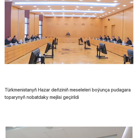
Türkmenistanyň Hazar deňziniň meseleleri boýunça pudagara
toparynyň nobatdaky mejlisi geçirildi