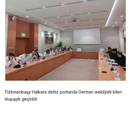
Türkmenbaşy Halkara deňiz portunda German wekilýeti bilen
duşuşyk geçirildi