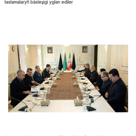
taslamalaryň bäsleşigi yglan ediler