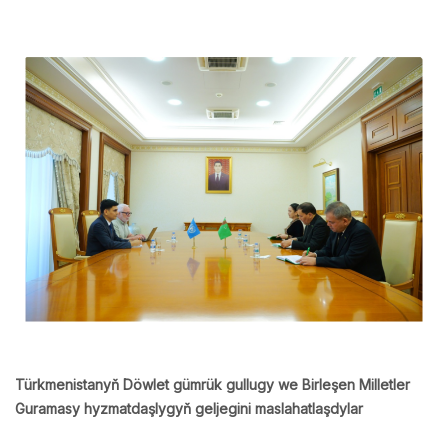
Türkmenistanyň Döwlet gümrük gullugy we Birleşen Milletler
Guramasy hyzmatdaşlygyň geljegini maslahatlaşdylar