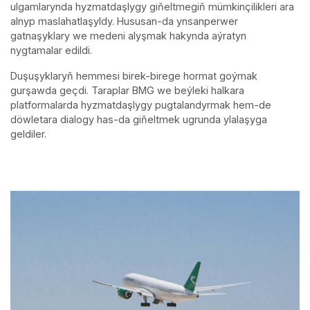
ulgamlarynda hyzmatdaşlygy giňeltmegiň mümkinçilikleri ara
alnyp maslahatlaşyldy. Hususan-da ynsanperwer
gatnaşyklary we medeni alyşmak hakynda aýratyn
nygtamalar edildi.
Duşuşyklaryň hemmesi birek-birege hormat goýmak
gurşawda geçdi. Taraplar BMG we beýleki halkara
platformalarda hyzmatdaşlygy pugtalandyrmak hem-de
döwletara dialogy has-da giňeltmek ugrunda ylalaşyga
geldiler.