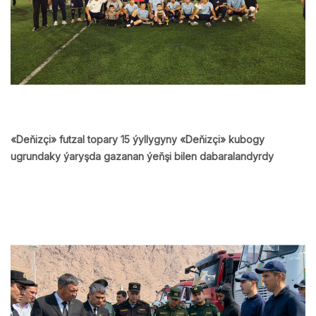
«Deňizçi» futzal topary 15 ýyllygyny «Deňizçi» kubogy
ugrundaky ýaryşda gazanan ýeňşi bilen dabaralandyrdy