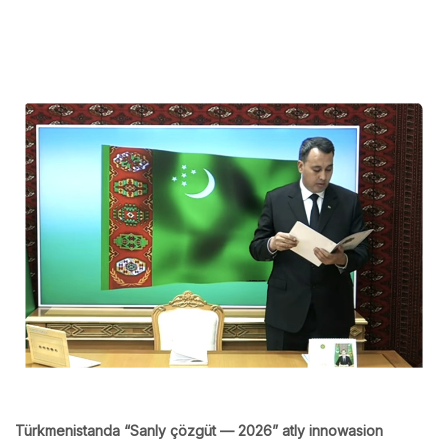
Türkmenistanda “Sanly çözgüt — 2026” atly innowasion