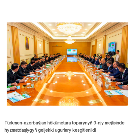
Türkmen-azerbaýjan hökümetara toparynyň 9-njy mejlisinde
hyzmatdaşlygyň geljekki ugurlary kesgitlenildi