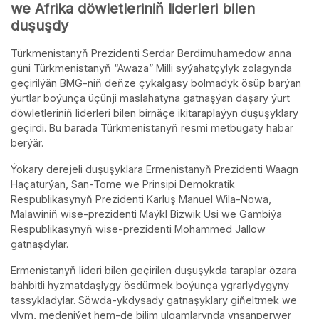
we Afrika döwletleriniň liderleri bilen
duşuşdy
Türkmenistanyň Prezidenti Serdar Berdimuhamedow anna
güni Türkmenistanyň “Awaza” Milli syýahatçylyk zolagynda
geçirilýän BMG-niň deňze çykalgasy bolmadyk ösüp barýan
ýurtlar boýunça üçünji maslahatyna gatnaşýan daşary ýurt
döwletleriniň liderleri bilen birnäçe ikitaraplaýyn duşuşyklary
geçirdi. Bu barada Türkmenistanyň resmi metbugaty habar
berýär.
Ýokary derejeli duşuşyklara Ermenistanyň Prezidenti Waagn
Haçaturýan, San-Tome we Prinsipi Demokratik
Respublikasynyň Prezidenti Karluş Manuel Wila-Nowa,
Malawiniň wise-prezidenti Maýkl Bizwik Usi we Gambiýa
Respublikasynyň wise-prezidenti Mohammed Jallow
gatnaşdylar.
Ermenistanyň lideri bilen geçirilen duşuşykda taraplar özara
bähbitli hyzmatdaşlygy ösdürmek boýunça ygrarlydygyny
tassykladylar. Söwda-ykdysady gatnaşyklary giňeltmek we
ylym, medeniýet hem-de bilim ulgamlarynda ynsanperwer