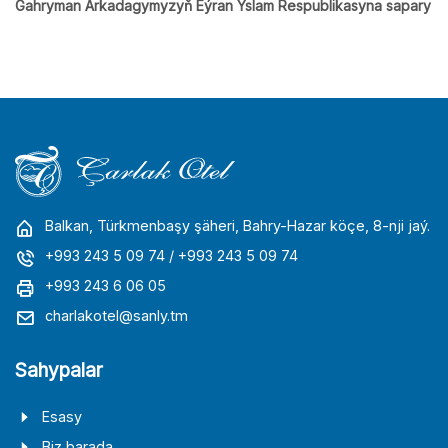
Gahryman Arkadagymyzyň Eýran Yslam Respublikasyna sapary
Balkan, Türkmenbaşy şäheri, Bahry-Hazar köçe, 8-nji jaý.
+993 243 5 09 74
/ +993 243 5 09 74
+993 243 6 06 05
charlakotel@sanly.tm
Sahypalar
Esasy
Biz barada