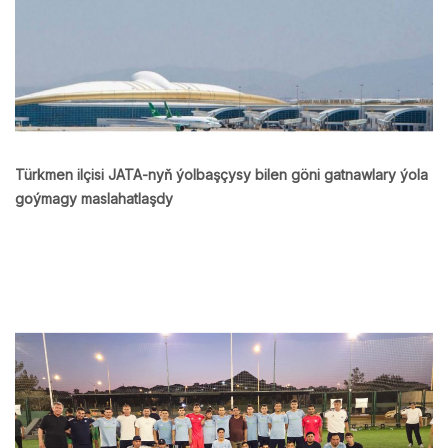
Türkmen ilçisi JATA-nyň ýolbaşçysy bilen göni gatnawlary ýola
goýmagy maslahatlaşdy