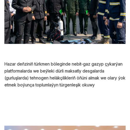
Hazar deňziniň türkmen böleginde nebit-gaz gazyp çykarýan
platformalarda we beýleki dürli maksatly desgalarda
(gurluşlarda) tehnogen heläkçilikleriň öňüni almak we olary ýok
etmek boýunça toplumlaýyn türgenleşik okuwy