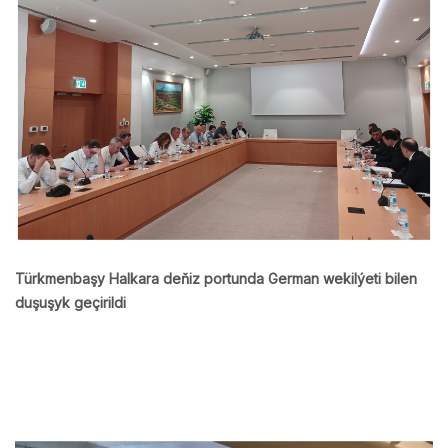
Türkmenbaşy Halkara deňiz portunda German wekilýeti bilen
duşuşyk geçirildi