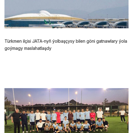
Türkmen ilçisi JATA-nyň ýolbaşçysy bilen göni gatnawlary ýola
goýmagy maslahatlaşdy