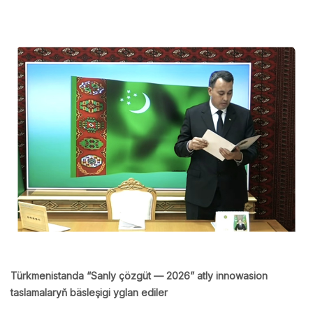
Türkmenistanda “Sanly çözgüt — 2026” atly innowasion
taslamalaryň bäsleşigi yglan ediler