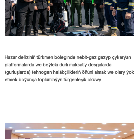
Hazar deňziniň türkmen böleginde nebit-gaz gazyp çykarýan
platformalarda we beýleki dürli maksatly desgalarda
(gurluşlarda) tehnogen heläkçilikleriň öňüni almak we olary ýok
etmek boýunça toplumlaýyn türgenleşik okuwy