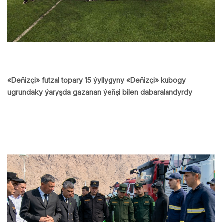
«Deňizçi» futzal topary 15 ýyllygyny «Deňizçi» kubogy
ugrundaky ýaryşda gazanan ýeňşi bilen dabaralandyrdy