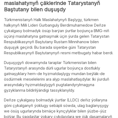
maslahatynyň çäklerinde Tatarystanyň
Baştutany bilen duşuşdy
Türkmenistanyň Halk Maslahatynyň Başlygy, türkmen
halkynyň Milli Lideri Gurbanguly Berdimuhamedow Deňze
çykalgasy bolmadyk ösüp barýan ýurtlar boýunça BMG-niň
üçünji maslahatyna gatnaşmak üçin ýurda gelen Tatarystan
Respublikasynyň Baştutany Rustam Minnihanow bilen
duşuşyk geçirdi. Bu barada sişenbe güni Tatarystan
Respublikasynyň Baştutanynyň resmi metbugaty habar berdi.
Duşuşygyň dowamynda taraplar Türkmenistan bilen
Tatarystanyň arasynda dürli ugurlar boýunça dostlukly
gatnaşyklary hem-de hyzmatdaşlygy mundan beýläk-de
ösdürmek meselelerini ara alyp maslahatlaşdylar. Iki ýurduň
arasyndaky hyzmatdaşlygyň pugtalandyrylmagyna
gyzyklanma bildirilýändigi tassyklanyldy.
Deňze çykalgasy bolmadyk ýurtlar (LLDC) deňiz ýollaryna
göni çykalganyň ýoklugy sebäpli söwda, ulag baglanyşygy
we ösüş ugurlarynda birnäçe kynçylyklar bilen ýüzbe-ýüz
bolýar. Bu ýagdaýlar ýokary çykdajylara we ýük daşamalaryň