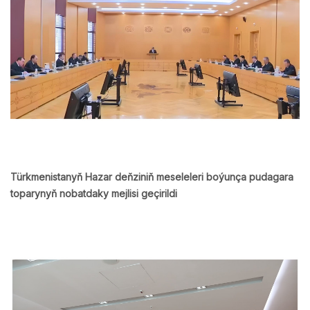
Türkmenistanyň Hazar deňziniň meseleleri boýunça pudagara
toparynyň nobatdaky mejlisi geçirildi