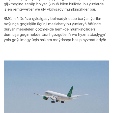
gijikmegine sebäp bolýar. Şunuň bilen birlikde, bu ýurtlarda
işjeň jemgyýetler we uly ykdysady mümkinçilikler bar.
BMG-niň Deňze çykalgasy bolmadyk ösüp barýan ýurtlar
boýunça geçirilýän üçünji maslahaty bu ýurtlaryň öňünde
durýan meseleleri çözmekde hem-de mümkinçilikleri
durmuşa geçirmekde täsirli çözgütleriň we hyzmatdaşlygyň
ýola goýulmagy üçin halkara meýdança bolup hyzmat edýär.