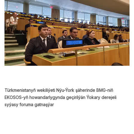
Türkmenistanyň wekiliýeti Nýu-Ýork şäherinde BMG-niň
EKOSOS-yň howandarlygynda geçirilýän Ýokary derejeli
syýasy foruma gatnaşýar