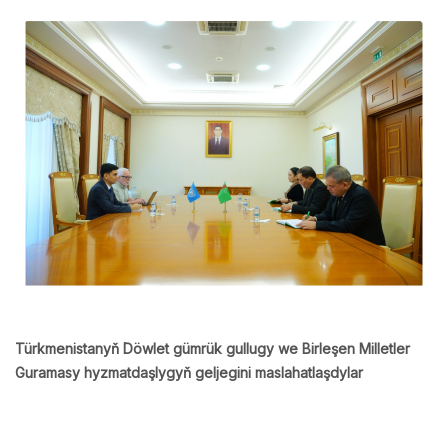
Türkmenistanyň Döwlet gümrük gullugy we Birleşen Milletler
Guramasy hyzmatdaşlygyň geljegini maslahatlaşdylar