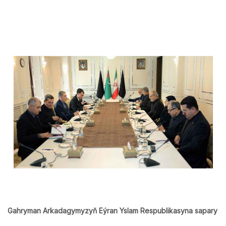
Gahryman Arkadagymyzyň Eýran Yslam Respublikasyna sapary