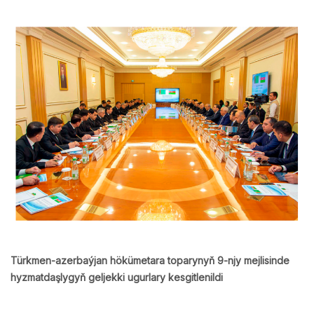
Türkmen-azerbaýjan hökümetara toparynyň 9-njy mejlisinde
hyzmatdaşlygyň geljekki ugurlary kesgitlenildi