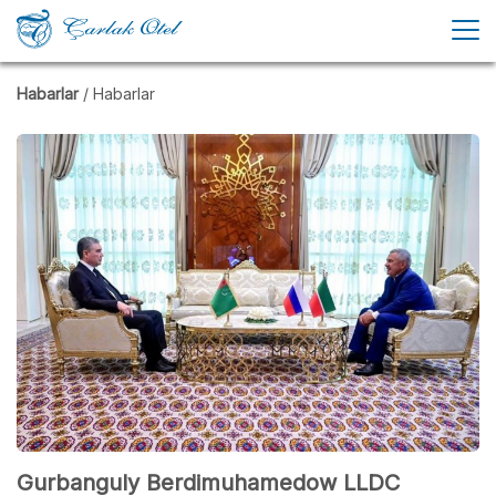
Habarlar
/ Habarlar
Gurbanguly Berdimuhamedow LLDC