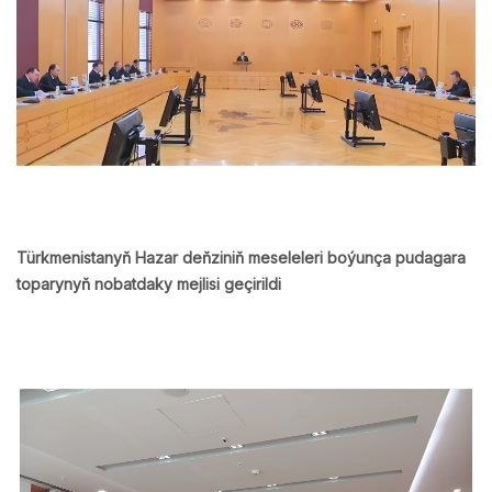
Türkmenistanyň Hazar deňziniň meseleleri boýunça pudagara
toparynyň nobatdaky mejlisi geçirildi