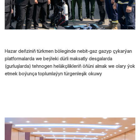
Hazar deňziniň türkmen böleginde nebit-gaz gazyp çykarýan
platformalarda we beýleki dürli maksatly desgalarda
(gurluşlarda) tehnogen heläkçilikleriň öňüni almak we olary ýok
etmek boýunça toplumlaýyn türgenleşik okuwy