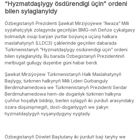
“Hyzmatdaşlygy ösdürendigi üçin” ordeni
bilen sylaglanyldy
Özbegistanyň Prezidenti Şawkat Mirziýoýewe “Awaza” Milli
syýahatçylyk zolagynda geçirilýän BMG-niň Deňze çykalgasy
bolmadyk ösüp barýan ýurtlar boýunça üçünji halkara
maslahatynyň (LLDC3) çäklerinde geçirilen dabarada
Türkmenistanyň “Hyzmatdaşlygy ösdürendigi üçin” ordeni
bilen sylaglanyldy. Bu barada Özbegistanyň Prezidentiniň
metbugat gullugy duşenbe güni habar berdi.
Şawkat Mirziýoýew Türkmenistanyň Halk Maslahatynyň
Başlygy, türkmen halkynyň Milli Lideri Gurbanguly
Berdimuhamedowa we Türkmenistanyň Prezidenti Serdar
Berdimuhamedowa hem-de doganlyk türkmen halkyna
çuňňur hoşallyk bildirip, berlen sylagyň iki ýurduň arasyndaky
özara düşünişmegiň, dost-doganlygyň we ýakyn
hyzmatdaşlygyň nyşanydygyny nygtady.
Özbegistanyň Döwlet Baştutany iki ýurduň baý taryhy we