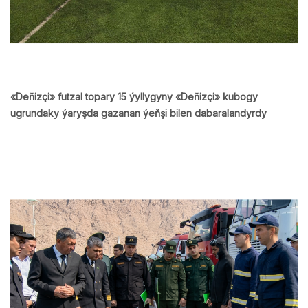
«Deňizçi» futzal topary 15 ýyllygyny «Deňizçi» kubogy
ugrundaky ýaryşda gazanan ýeňşi bilen dabaralandyrdy