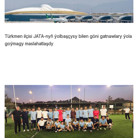
Türkmen ilçisi JATA-nyň ýolbaşçysy bilen göni gatnawlary ýola
goýmagy maslahatlaşdy