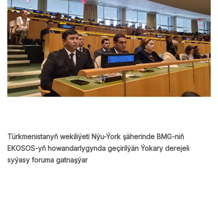
Türkmenistanyň wekiliýeti Nýu-Ýork şäherinde BMG-niň
EKOSOS-yň howandarlygynda geçirilýän Ýokary derejeli
syýasy foruma gatnaşýar