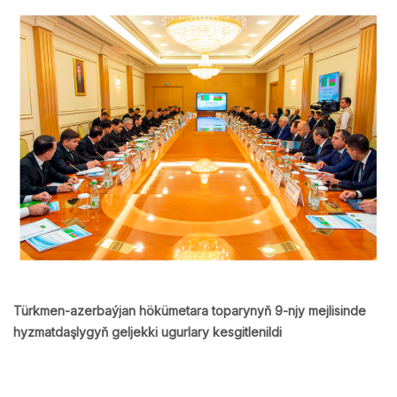
Türkmen-azerbaýjan hökümetara toparynyň 9-njy mejlisinde
hyzmatdaşlygyň geljekki ugurlary kesgitlenildi