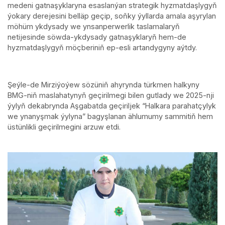
medeni gatnaşyklaryna esaslanýan strategik hyzmatdaşlygyň
ýokary derejesini belläp geçip, soňky ýyllarda amala aşyrylan
möhüm ykdysady we ynsanperwerlik taslamalaryň
netijesinde söwda-ykdysady gatnaşyklaryň hem-de
hyzmatdaşlygyň möçberiniň ep-esli artandygyny aýtdy.
Şeýle-de Mirziýoýew sözüniň ahyrynda türkmen halkyny
BMG-niň maslahatynyň geçirilmegi bilen gutlady we 2025-nji
ýylyň dekabrynda Aşgabatda geçiriljek “Halkara parahatçylyk
we ynanyşmak ýylyna” bagyşlanan ählumumy sammitiň hem
üstünlikli geçirilmegini arzuw etdi.