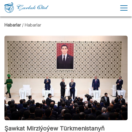
Habarlar
/ Habarlar
Şawkat Mirziýoýew Türkmenistanyň