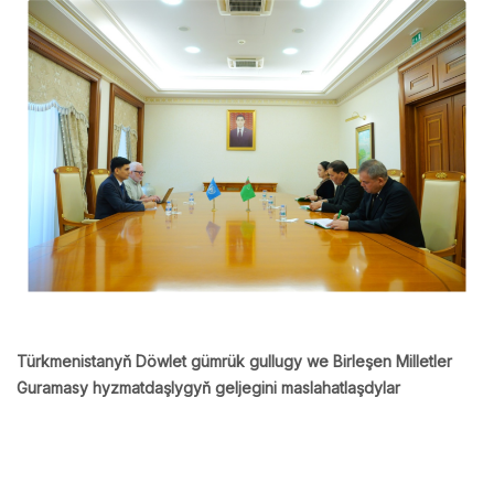
Türkmenistanyň Döwlet gümrük gullugy we Birleşen Milletler
Guramasy hyzmatdaşlygyň geljegini maslahatlaşdylar