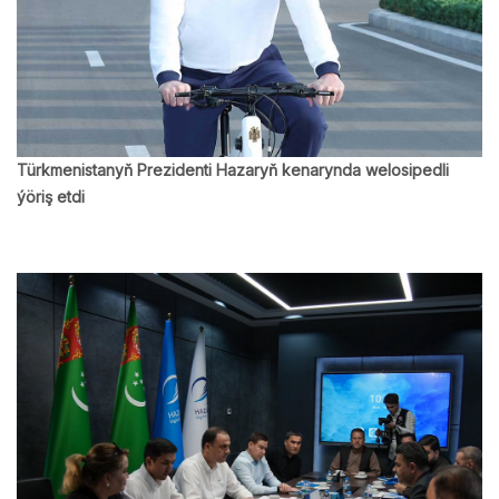
Türkmenistanyň Prezidenti Hazaryň kenarynda welosipedli
ýöriş etdi