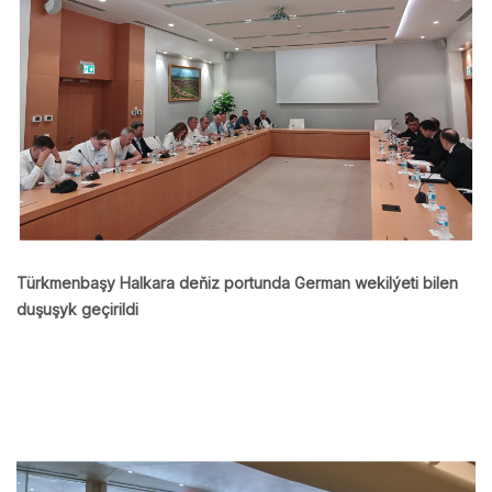
Türkmenbaşy Halkara deňiz portunda German wekilýeti bilen
duşuşyk geçirildi