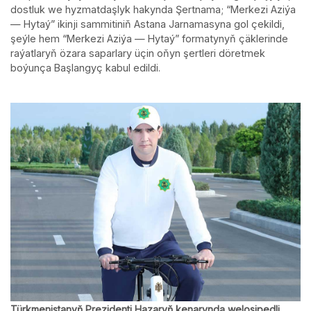
dostluk we hyzmatdaşlyk hakynda Şertnama; “Merkezi Aziýa
— Hytaý” ikinji sammitiniň Astana Jarnamasyna gol çekildi,
şeýle hem “Merkezi Aziýa — Hytaý” formatynyň çäklerinde
raýatlaryň özara saparlary üçin oňyn şertleri döretmek
boýunça Başlangyç kabul edildi.
Türkmenistanyň Prezidenti Hazaryň kenarynda welosipedli