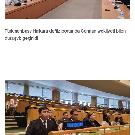
Türkmenbaşy Halkara deňiz portunda German wekilýeti bilen
duşuşyk geçirildi