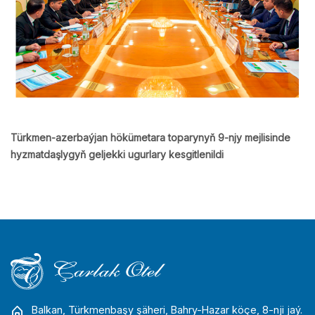
Türkmen-azerbaýjan hökümetara toparynyň 9-njy mejlisinde
hyzmatdaşlygyň geljekki ugurlary kesgitlenildi
Balkan, Türkmenbaşy şäheri, Bahry-Hazar köçe, 8-nji jaý.