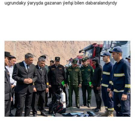
ugrundaky ýaryşda gazanan ýeňşi bilen dabaralandyrdy