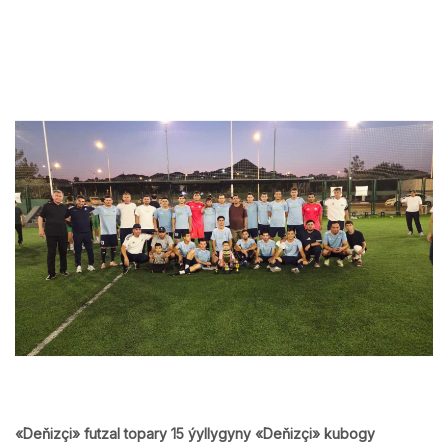
«Deňizçi» futzal topary 15 ýyllygyny «Deňizçi» kubogy