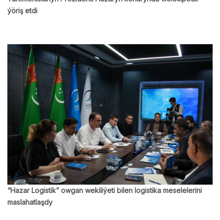
ýöriş etdi
“Hazar Logistik” owgan wekiliýeti bilen logistika meselelerini
maslahatlaşdy