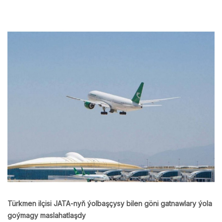
Türkmen ilçisi JATA-nyň ýolbaşçysy bilen göni gatnawlary ýola
goýmagy maslahatlaşdy