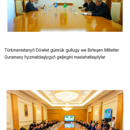
Türkmenistanyň Döwlet gümrük gullugy we Birleşen Milletler
Guramasy hyzmatdaşlygyň geljegini maslahatlaşdylar