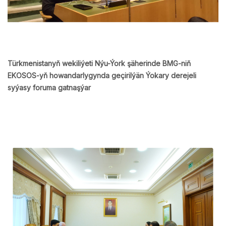
Türkmenistanyň wekiliýeti Nýu-Ýork şäherinde BMG-niň
EKOSOS-yň howandarlygynda geçirilýän Ýokary derejeli
syýasy foruma gatnaşýar