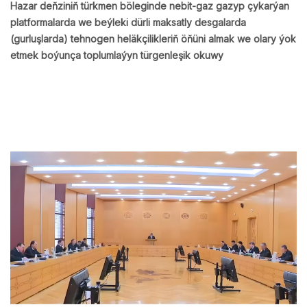
Hazar deňziniň türkmen böleginde nebit-gaz gazyp çykarýan
platformalarda we beýleki dürli maksatly desgalarda
(gurluşlarda) tehnogen heläkçilikleriň öňüni almak we olary ýok
etmek boýunça toplumlaýyn türgenleşik okuwy