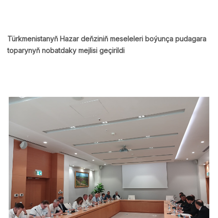
Türkmenistanyň Hazar deňziniň meseleleri boýunça pudagara
toparynyň nobatdaky mejlisi geçirildi