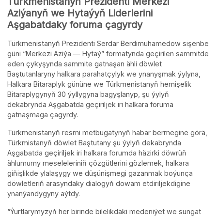
Türkmenistanyň Prezidenti Merkezi
Aziýanyň we Hytaýyň Liderlerini
Aşgabatdaky foruma çagyrdy
Türkmenistanyň Prezidenti Serdar Berdimuhamedow sişenbe
güni “Merkezi Aziýa — Hytaý” formatynda geçirilen sammitde
eden çykyşynda sammite gatnaşan ähli döwlet
Baştutanlaryny halkara parahatçylyk we ynanyşmak ýylyna,
Halkara Bitaraplyk gününe we Türkmenistanyň hemişelik
Bitaraplygynyň 30 ýyllygyna bagyşlanyp, şu ýylyň
dekabrynda Aşgabatda geçiriljek iri halkara foruma
gatnaşmaga çagyrdy.
Türkmenistanyň resmi metbugatynyň habar bermegine görä,
Türkmistanyň döwlet Baştutany şu ýylyň dekabrynda
Aşgabatda geçiriljek iri halkara forumda häzirki döwrüň
ählumumy meseleleriniň çözgütlerini gözlemek, halkara
giňişlikde ylalaşygy we düşünişmegi gazanmak boýunça
döwletleriň arasyndaky dialogyň dowam etdiriljekdigine
ynanýandygyny aýtdy.
“Ýurtlarymyzyň her birinde bilelikdäki medeniýet we sungat