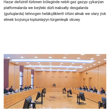
Hazar deňziniň türkmen böleginde nebit-gaz gazyp çykarýan
platformalarda we beýleki dürli maksatly desgalarda
(gurluşlarda) tehnogen heläkçilikleriň öňüni almak we olary ýok
etmek boýunça toplumlaýyn türgenleşik okuwy