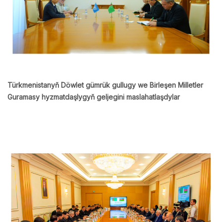
Türkmenistanyň Döwlet gümrük gullugy we Birleşen Milletler
Guramasy hyzmatdaşlygyň geljegini maslahatlaşdylar