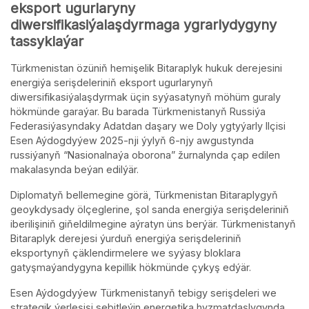
eksport ugurlaryny
diwersifikasiýalaşdyrmaga ygrarlydygyny
tassyklaýar
Türkmenistan özüniň hemişelik Bitaraplyk hukuk derejesini
energiýa serişdeleriniň eksport ugurlarynyň
diwersifikasiýalaşdyrmak üçin syýasatynyň möhüm guraly
hökmünde garaýar. Bu barada Türkmenistanyň Russiýa
Federasiýasyndaky Adatdan daşary we Doly ygtyýarly Ilçisi
Esen Aýdogdyýew 2025-nji ýylyň 6-njy awgustynda
russiýanyň “Nasionalnaýa oborona” žurnalynda çap edilen
makalasynda beýan edilýär.
Diplomatyň bellemegine görä, Türkmenistan Bitaraplygyň
geoykdysady ölçeglerine, şol sanda energiýa serişdeleriniň
iberilişiniň giňeldilmegine aýratyn üns berýär. Türkmenistanyň
Bitaraplyk derejesi ýurduň energiýa serişdeleriniň
eksportynyň çäklendirmelere we syýasy bloklara
gatyşmaýandygyna kepillik hökmünde çykyş edýär.
Esen Aýdogdyýew Türkmenistanyň tebigy serişdeleri we
strategik ýerleşişi sebitleýin energetika hyzmatdaşlygynda