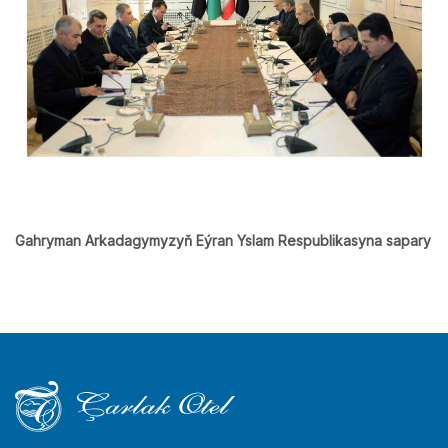
Gahryman Arkadagymyzyň Eýran Yslam Respublikasyna sapary