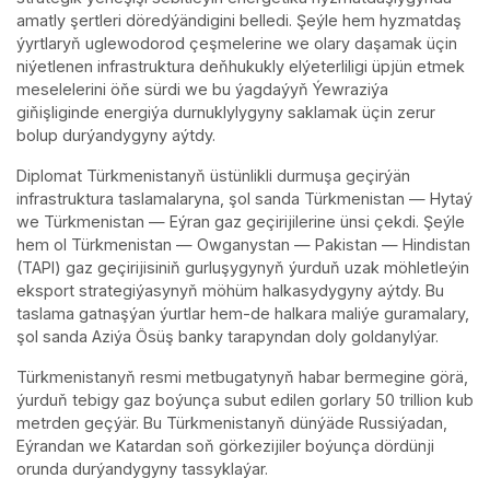
amatly şertleri döredýändigini belledi. Şeýle hem hyzmatdaş
ýyrtlaryň uglewodorod çeşmelerine we olary daşamak üçin
niýetlenen infrastruktura deňhukukly elýeterliligi üpjün etmek
meselelerini öňe sürdi we bu ýagdaýyň Ýewraziýa
giňişliginde energiýa durnuklylygyny saklamak üçin zerur
bolup durýandygyny aýtdy.
Diplomat Türkmenistanyň üstünlikli durmuşa geçirýän
infrastruktura taslamalaryna, şol sanda Türkmenistan — Hytaý
we Türkmenistan — Eýran gaz geçirijilerine ünsi çekdi. Şeýle
hem ol Türkmenistan — Owganystan — Pakistan — Hindistan
(TAPI) gaz geçirijisiniň gurluşygynyň ýurduň uzak möhletleýin
eksport strategiýasynyň möhüm halkasydygyny aýtdy. Bu
taslama gatnaşýan ýurtlar hem-de halkara maliýe guramalary,
şol sanda Aziýa Ösüş banky tarapyndan doly goldanylýar.
Türkmenistanyň resmi metbugatynyň habar bermegine görä,
ýurduň tebigy gaz boýunça subut edilen gorlary 50 trillion kub
metrden geçýär. Bu Türkmenistanyň dünýäde Russiýadan,
Eýrandan we Katardan soň görkezijiler boýunça dördünji
orunda durýandygyny tassyklaýar.