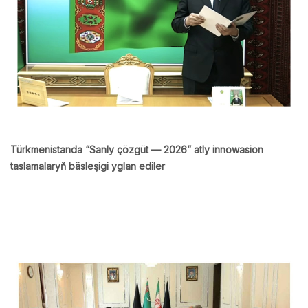
Türkmenistanda “Sanly çözgüt — 2026” atly innowasion
taslamalaryň bäsleşigi yglan ediler