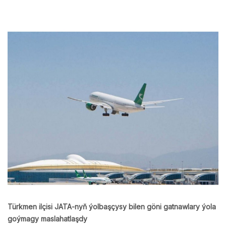
Türkmen ilçisi JATA-nyň ýolbaşçysy bilen göni gatnawlary ýola
goýmagy maslahatlaşdy