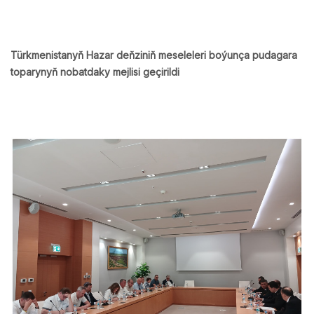
Türkmenistanyň Hazar deňziniň meseleleri boýunça pudagara
toparynyň nobatdaky mejlisi geçirildi