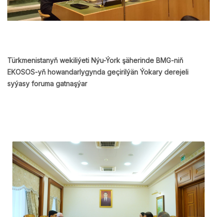
Türkmenistanyň wekiliýeti Nýu-Ýork şäherinde BMG-niň
EKOSOS-yň howandarlygynda geçirilýän Ýokary derejeli
syýasy foruma gatnaşýar