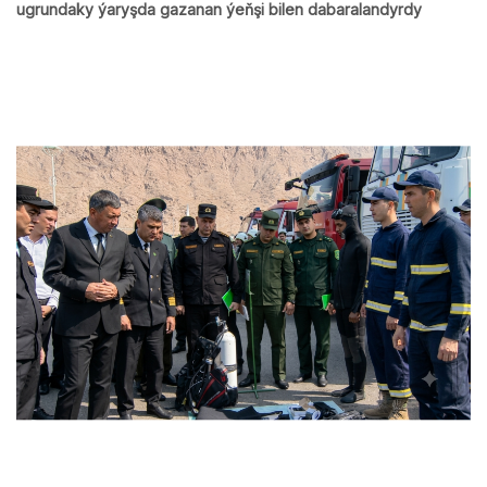
ugrundaky ýaryşda gazanan ýeňşi bilen dabaralandyrdy