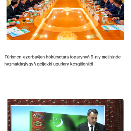
Türkmen-azerbaýjan hökümetara toparynyň 9-njy mejlisinde
hyzmatdaşlygyň geljekki ugurlary kesgitlenildi