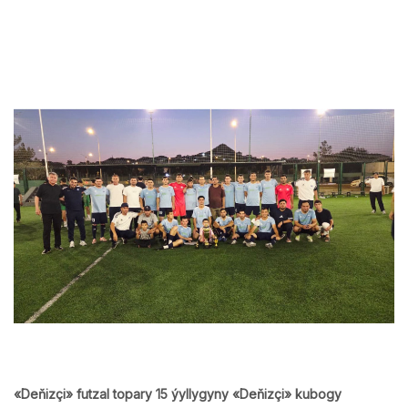
«Deňizçi» futzal topary 15 ýyllygyny «Deňizçi» kubogy