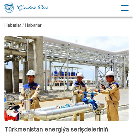
Habarlar
/ Habarlar
Türkmenistan energiýa serişdeleriniň