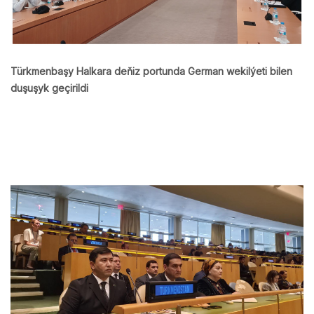
Türkmenbaşy Halkara deňiz portunda German wekilýeti bilen
duşuşyk geçirildi