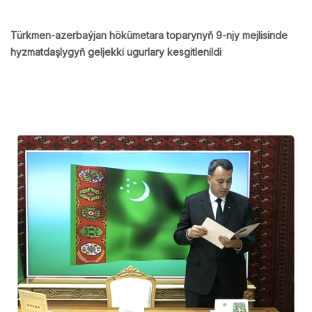
Türkmen-azerbaýjan hökümetara toparynyň 9-njy mejlisinde
hyzmatdaşlygyň geljekki ugurlary kesgitlenildi