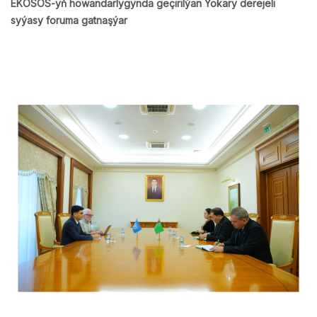
EKOSOS-yň howandarlygynda geçirilýän Ýokary derejeli
syýasy foruma gatnaşýar