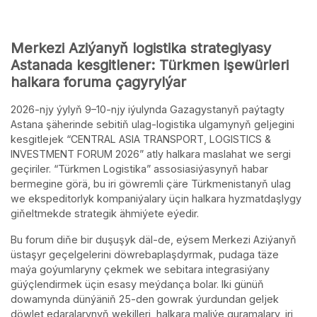
Merkezi Aziýanyň logistika strategiyasy
Astanada kesgitlener: Türkmen işewürleri
halkara foruma çagyrylýar
2026-njy ýylyň 9–10-njy iýulynda Gazagystanyň paýtagty
Astana şäherinde sebitiň ulag-logistika ulgamynyň geljegini
kesgitlejek “CENTRAL ASIA TRANSPORT, LOGISTICS &
INVESTMENT FORUM 2026” atly halkara maslahat we sergi
geçiriler. “Türkmen Logistika” assosiasiýasynyň habar
bermegine görä, bu iri göwremli çäre Türkmenistanyň ulag
we ekspeditorlyk kompaniýalary üçin halkara hyzmatdaşlygy
giňeltmekde strategik ähmiýete eýedir.
Bu forum diňe bir duşuşyk däl-de, eýsem Merkezi Aziýanyň
üstaşyr geçelgelerini döwrebaplaşdyrmak, pudaga täze
maýa goýumlaryny çekmek we sebitara integrasiýany
güýçlendirmek üçin esasy meýdança bolar. Iki günüň
dowamynda dünýäniň 25-den gowrak ýurdundan geljek
döwlet edaralarynyň wekilleri, halkara maliýe guramalary, iri