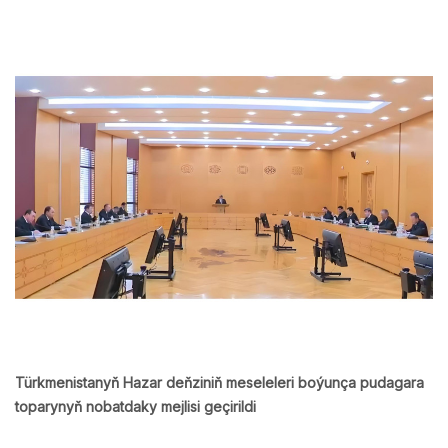
Türkmenistanyň Hazar deňziniň meseleleri boýunça pudagara
toparynyň nobatdaky mejlisi geçirildi