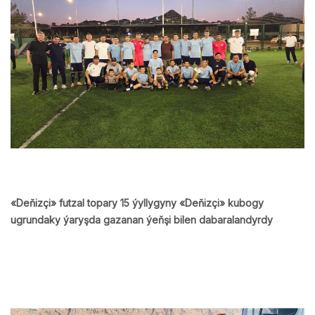
«Deňizçi» futzal topary 15 ýyllygyny «Deňizçi» kubogy
ugrundaky ýaryşda gazanan ýeňşi bilen dabaralandyrdy