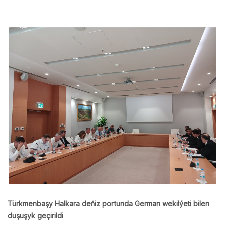
Türkmenbaşy Halkara deňiz portunda German wekilýeti bilen
duşuşyk geçirildi