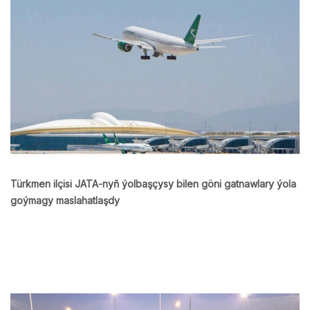
Türkmen ilçisi JATA-nyň ýolbaşçysy bilen göni gatnawlary ýola
goýmagy maslahatlaşdy