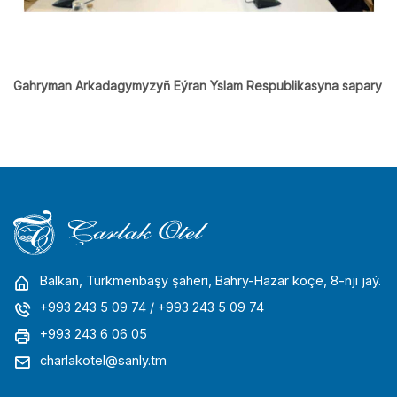
Gahryman Arkadagymyzyň Eýran Yslam Respublikasyna sapary
Balkan, Türkmenbaşy şäheri, Bahry-Hazar köçe, 8-nji jaý.
+993 243 5 09 74
/ +993 243 5 09 74
+993 243 6 06 05
charlakotel@sanly.tm