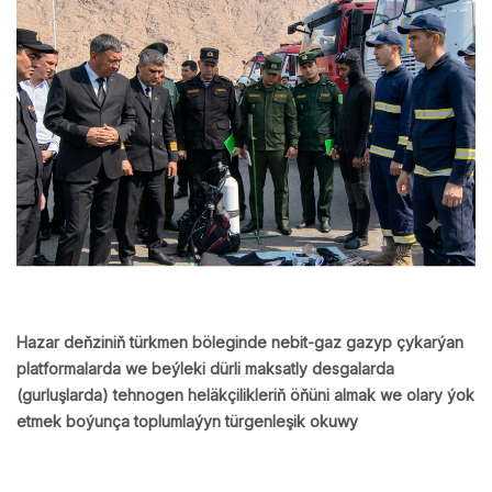
Hazar deňziniň türkmen böleginde nebit-gaz gazyp çykarýan
platformalarda we beýleki dürli maksatly desgalarda
(gurluşlarda) tehnogen heläkçilikleriň öňüni almak we olary ýok
etmek boýunça toplumlaýyn türgenleşik okuwy