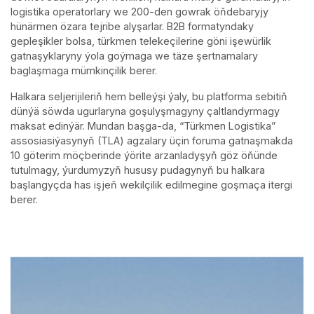
logistika operatorlary we 200-den gowrak öňdebaryjy
hünärmen özara tejribe alyşarlar. B2B formatyndaky
gepleşikler bolsa, türkmen telekeçilerine göni işewürlik
gatnaşyklaryny ýola goýmaga we täze şertnamalary
baglaşmaga mümkinçilik berer.
Halkara seljerijileriň hem belleýşi ýaly, bu platforma sebitiň
dünýä söwda ugurlaryna goşulyşmagyny çaltlandyrmagy
maksat edinýär. Mundan başga-da, “Türkmen Logistika”
assosiasiýasynyň (TLA) agzalary üçin foruma gatnaşmakda
10 göterim möçberinde ýörite arzanladyşyň göz öňünde
tutulmagy, ýurdumyzyň hususy pudagynyň bu halkara
başlangyçda has işjeň wekilçilik edilmegine goşmaça itergi
berer.