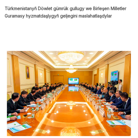
Türkmenistanyň Döwlet gümrük gullugy we Birleşen Milletler
Guramasy hyzmatdaşlygyň geljegini maslahatlaşdylar