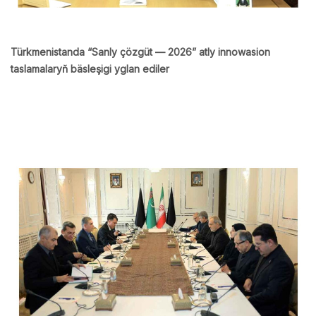
Türkmenistanda “Sanly çözgüt — 2026” atly innowasion
taslamalaryň bäsleşigi yglan ediler