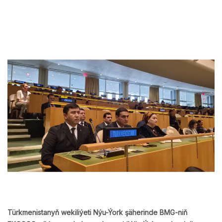
Türkmenistanyň wekiliýeti Nýu-Ýork şäherinde BMG-niň