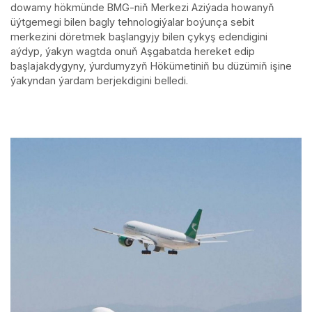
dowamy hökmünde BMG-niň Merkezi Aziýada howanyň
üýtgemegi bilen bagly tehnologiýalar boýunça sebit
merkezini döretmek başlangyjy bilen çykyş edendigini
aýdyp, ýakyn wagtda onuň Aşgabatda hereket edip
başlajakdygyny, ýurdumyzyň Hökümetiniň bu düzümiň işine
ýakyndan ýardam berjekdigini belledi.