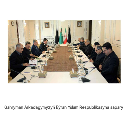
Gahryman Arkadagymyzyň Eýran Yslam Respublikasyna sapary