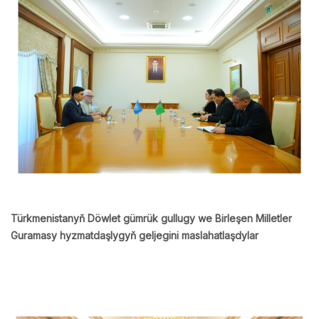
Türkmenistanyň Döwlet gümrük gullugy we Birleşen Milletler
Guramasy hyzmatdaşlygyň geljegini maslahatlaşdylar