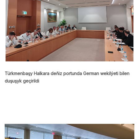
Türkmenbaşy Halkara deňiz portunda German wekilýeti bilen
duşuşyk geçirildi