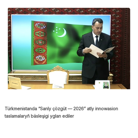
Türkmenistanda “Sanly çözgüt — 2026” atly innowasion
taslamalaryň bäsleşigi yglan ediler