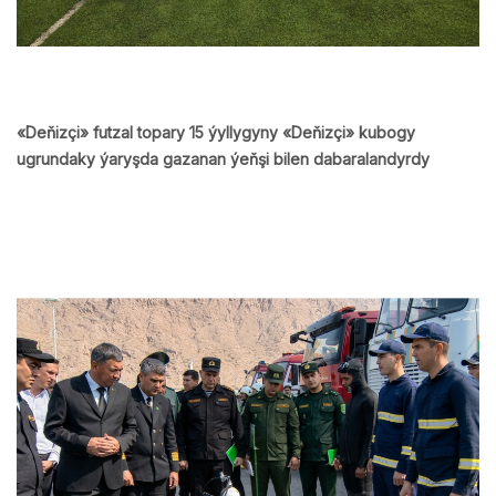
«Deňizçi» futzal topary 15 ýyllygyny «Deňizçi» kubogy
ugrundaky ýaryşda gazanan ýeňşi bilen dabaralandyrdy