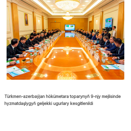
Türkmen-azerbaýjan hökümetara toparynyň 9-njy mejlisinde
hyzmatdaşlygyň geljekki ugurlary kesgitlenildi