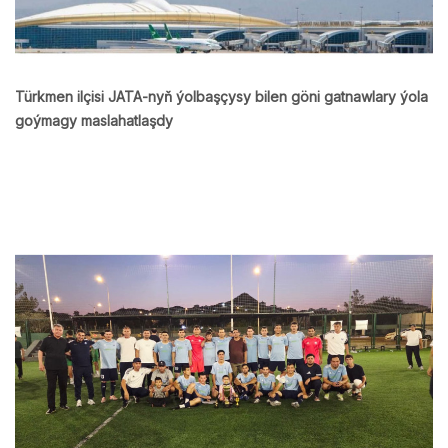
Türkmen ilçisi JATA-nyň ýolbaşçysy bilen göni gatnawlary ýola
goýmagy maslahatlaşdy