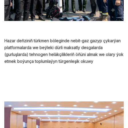
Hazar deňziniň türkmen böleginde nebit-gaz gazyp çykarýan
platformalarda we beýleki dürli maksatly desgalarda
(gurluşlarda) tehnogen heläkçilikleriň öňüni almak we olary ýok
etmek boýunça toplumlaýyn türgenleşik okuwy