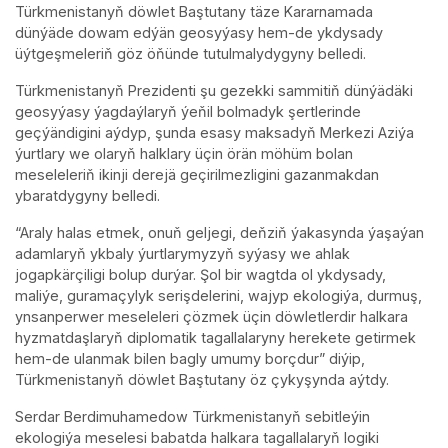
Türkmenistanyň döwlet Baştutany täze Kararnamada
dünýäde dowam edýän geosyýasy hem-de ykdysady
üýtgeşmeleriň göz öňünde tutulmalydygyny belledi.
Türkmenistanyň Prezidenti şu gezekki sammitiň dünýädäki
geosyýasy ýagdaýlaryň ýeňil bolmadyk şertlerinde
geçýändigini aýdyp, şunda esasy maksadyň Merkezi Aziýa
ýurtlary we olaryň halklary üçin örän möhüm bolan
meseleleriň ikinji derejä geçirilmezligini gazanmakdan
ybaratdygyny belledi.
“Araly halas etmek, onuň geljegi, deňziň ýakasynda ýaşaýan
adamlaryň ykbaly ýurtlarymyzyň syýasy we ahlak
jogapkärçiligi bolup durýar. Şol bir wagtda ol ykdysady,
maliýe, guramaçylyk serişdelerini, wajyp ekologiýa, durmuş,
ynsanperwer meseleleri çözmek üçin döwletlerdir halkara
hyzmatdaşlaryň diplomatik tagallalaryny herekete getirmek
hem-de ulanmak bilen bagly umumy borçdur” diýip,
Türkmenistanyň döwlet Baştutany öz çykyşynda aýtdy.
Serdar Berdimuhamedow Türkmenistanyň sebitleýin
ekologiýa meselesi babatda halkara tagallalaryň logiki