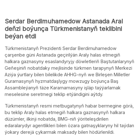
Serdar Berdimuhamedow Astanada Aral
deňzi boýunça Türkmenistanyň teklibini
beýan etdi
Türkmenistanyň Prezidenti Serdar Berdimuhamedow
çarşenbe güni Astanada geçirilýän Araly halas etmegiň
halkara gaznasyny esaslandyryjy döwletleriň Baştutanlarynyň
Geňeşiniň nobatdaky mejlisinde türkmen tarapynyň Merkezi
Aziýa ýurtlary bilen bilelikde AHHG-nyň we Birleşen Milletler
Guramasynyň hyzmatdaşlygy mowzugy boýunça Baş
Assambleýanyň täze Kararnamasyny işläp taýýarlamak
meselesine seretmegi teklip etýändigini aýtdy.
Türkmenistanyň resmi metbugatynyň habar bermegine görä,
bu teklip Araly halas etmegiň halkara gaznasynyň halkara
düzümler, ilkinji nobatda, BMG-niň ýöriteleşdirilen
edaralarydyr agentlikleri bilen özara gatnaşyklaryny hil taýdan
ýokary derejä çykarmak maksady bilen hödürlenildi.