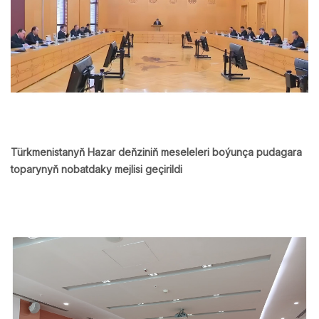
Türkmenistanyň Hazar deňziniň meseleleri boýunça pudagara
toparynyň nobatdaky mejlisi geçirildi