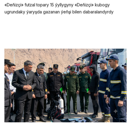
«Deňizçi» futzal topary 15 ýyllygyny «Deňizçi» kubogy
ugrundaky ýaryşda gazanan ýeňşi bilen dabaralandyrdy