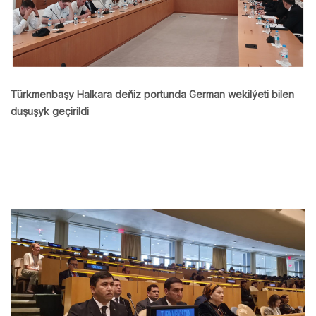
Türkmenbaşy Halkara deňiz portunda German wekilýeti bilen
duşuşyk geçirildi