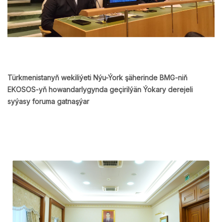
Türkmenistanyň wekiliýeti Nýu-Ýork şäherinde BMG-niň
EKOSOS-yň howandarlygynda geçirilýän Ýokary derejeli
syýasy foruma gatnaşýar