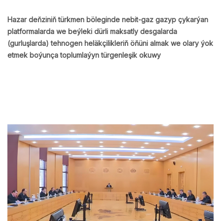
Hazar deňziniň türkmen böleginde nebit-gaz gazyp çykarýan
platformalarda we beýleki dürli maksatly desgalarda
(gurluşlarda) tehnogen heläkçilikleriň öňüni almak we olary ýok
etmek boýunça toplumlaýyn türgenleşik okuwy