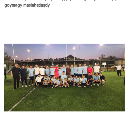
goýmagy maslahatlaşdy