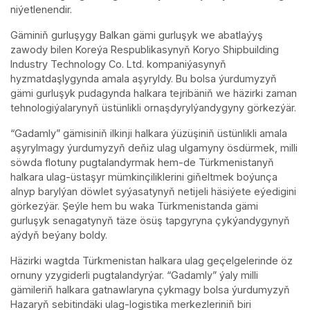
niýetlenendir.
Gäminiň gurluşygy Balkan gämi gurluşyk we abatlaýyş
zawody bilen Koreýa Respublikasynyň Koryo Shipbuilding
Industry Technology Co. Ltd. kompaniýasynyň
hyzmatdaşlygynda amala aşyryldy. Bu bolsa ýurdumyzyň
gämi gurluşyk pudagynda halkara tejribäniň we häzirki zaman
tehnologiýalarynyň üstünlikli ornaşdyrylýandygyny görkezýär.
“Gadamly” gämisiniň ilkinji halkara ýüzüşiniň üstünlikli amala
aşyrylmagy ýurdumyzyň deňiz ulag ulgamyny ösdürmek, milli
söwda flotuny pugtalandyrmak hem-de Türkmenistanyň
halkara ulag-üstaşyr mümkinçiliklerini giňeltmek boýunça
alnyp barylýan döwlet syýasatynyň netijeli häsiýete eýedigini
görkezýär. Şeýle hem bu waka Türkmenistanda gämi
gurluşyk senagatynyň täze ösüş tapgyryna çykýandygynyň
aýdyň beýany boldy.
Häzirki wagtda Türkmenistan halkara ulag geçelgelerinde öz
ornuny yzygiderli pugtalandyrýar. “Gadamly” ýaly milli
gämileriň halkara gatnawlaryna çykmagy bolsa ýurdumyzyň
Hazaryň sebitindäki ulag-logistika merkezleriniň biri