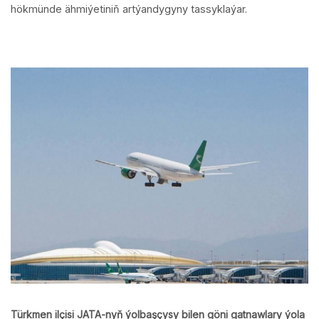
hökmünde ähmiýetiniň artýandygyny tassyklaýar.
Türkmen ilçisi JATA-nyň ýolbaşçysy bilen göni gatnawlary ýola