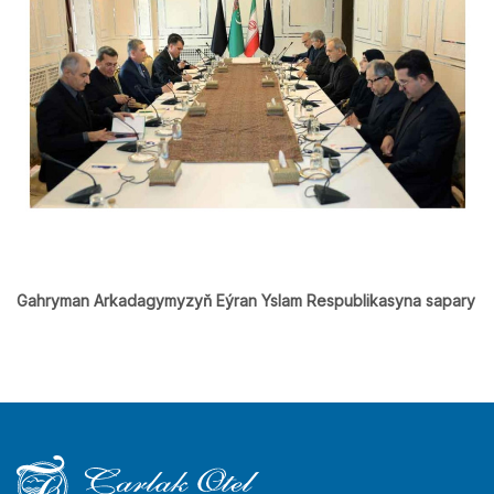
Gahryman Arkadagymyzyň Eýran Yslam Respublikasyna sapary