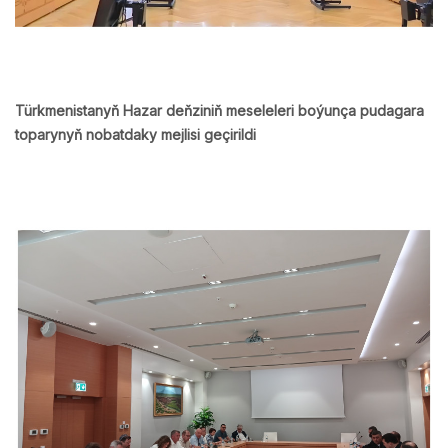
Türkmenistanyň Hazar deňziniň meseleleri boýunça pudagara
toparynyň nobatdaky mejlisi geçirildi