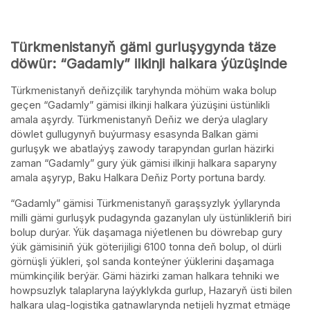
Türkmenistanyň gämi gurluşygynda täze
döwür: “Gadamly” ilkinji halkara ýüzüşinde
Türkmenistanyň deňizçilik taryhynda möhüm waka bolup
geçen “Gadamly” gämisi ilkinji halkara ýüzüşini üstünlikli
amala aşyrdy. Türkmenistanyň Deňiz we derýa ulaglary
döwlet gullugynyň buýurmasy esasynda Balkan gämi
gurluşyk we abatlaýyş zawody tarapyndan gurlan häzirki
zaman “Gadamly” gury ýük gämisi ilkinji halkara saparyny
amala aşyryp, Baku Halkara Deňiz Porty portuna bardy.
“Gadamly” gämisi Türkmenistanyň garaşsyzlyk ýyllarynda
milli gämi gurluşyk pudagynda gazanylan uly üstünlikleriň biri
bolup durýar. Ýük daşamaga niýetlenen bu döwrebap gury
ýük gämisiniň ýük göterijiligi 6100 tonna deň bolup, ol dürli
görnüşli ýükleri, şol sanda konteýner ýüklerini daşamaga
mümkinçilik berýär. Gämi häzirki zaman halkara tehniki we
howpsuzlyk talaplaryna laýyklykda gurlup, Hazaryň üsti bilen
halkara ulag-logistika gatnawlarynda netijeli hyzmat etmäge