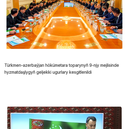
Türkmen-azerbaýjan hökümetara toparynyň 9-njy mejlisinde
hyzmatdaşlygyň geljekki ugurlary kesgitlenildi