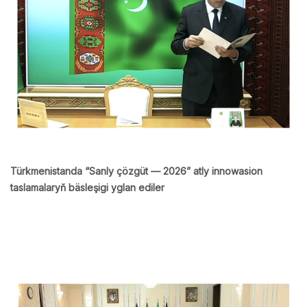
Türkmenistanda “Sanly çözgüt — 2026” atly innowasion
taslamalaryň bäsleşigi yglan ediler