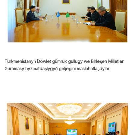
Türkmenistanyň Döwlet gümrük gullugy we Birleşen Milletler
Guramasy hyzmatdaşlygyň geljegini maslahatlaşdylar