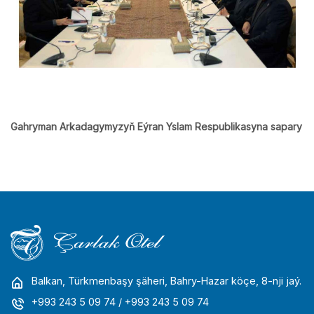
Gahryman Arkadagymyzyň Eýran Yslam Respublikasyna sapary
Balkan, Türkmenbaşy şäheri, Bahry-Hazar köçe, 8-nji jaý.
+993 243 5 09 74
/ +993 243 5 09 74