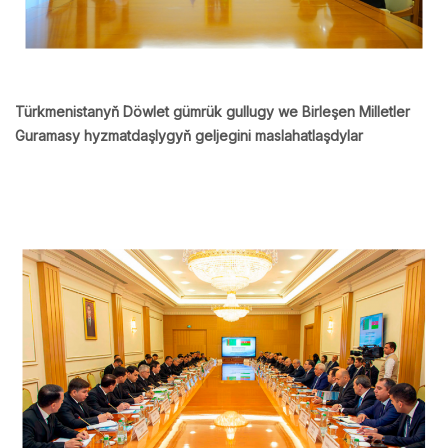
Türkmenistanyň Döwlet gümrük gullugy we Birleşen Milletler
Guramasy hyzmatdaşlygyň geljegini maslahatlaşdylar