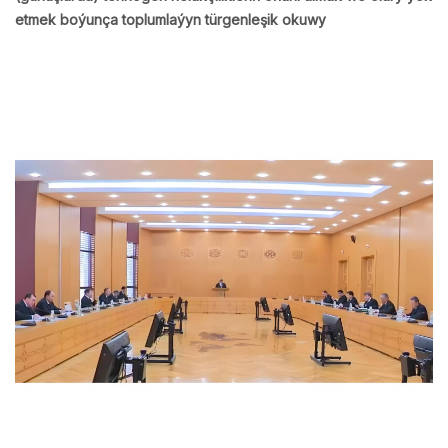
etmek boýunça toplumlaýyn türgenleşik okuwy