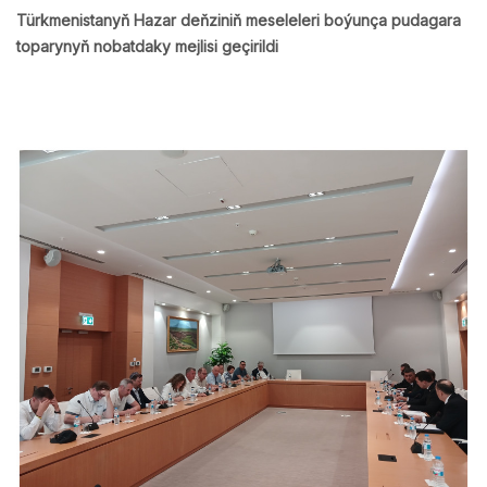
Türkmenistanyň Hazar deňziniň meseleleri boýunça pudagara
toparynyň nobatdaky mejlisi geçirildi