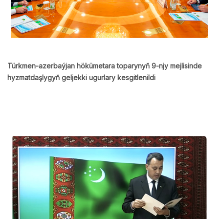
Türkmen-azerbaýjan hökümetara toparynyň 9-njy mejlisinde
hyzmatdaşlygyň geljekki ugurlary kesgitlenildi