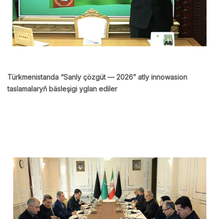
Türkmenistanda “Sanly çözgüt — 2026” atly innowasion
taslamalaryň bäsleşigi yglan ediler