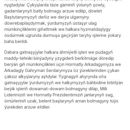
nygtadylar. Çykyşlarda täze gäminiň ýolunyň şowly,
gadamlarynyň batly bolmagy arzuw edilip, döwlet
Baştutanymyzyň deňiz we derýa ulgamyny
döwrebaplaşdyrmak, ýurdumyzyň üstaşyr ulag
mümkinçiliklerini giňeltmek we halkara hyzmatdaşlygy
ösdürmek ugrunda durmuşa geçirýän taryhy işlerine ýokary
baha berildi.
Dabara gatnaşyjylar halkara ähmiýetli işleri we pudagyň
maddy-tehniki binýadyny yzygiderli berkitmäge döredip
berýän giň mümkinçilikleri üçin Hormatly Arkadagymyza we
Arkadagly Gahryman Serdarymyza öz ýüreklerinden çykan
çäksiz alkyşlaryny aýtdylar. Ýygnagyň ahyrynda oňa
gatnaşyjylar ýurdumyzyň we halkymyzyň bähbidine bitirilýän
beýik işleriň dowamat-dowam bolmagyny diläp, Milli
Liderimiziň we Hormatly Prezidentimiziň janlarynyň sag,
ömürleriniň uzak, belent başlarynyň aman bolmagyny tüýs
ýürekden arzuw etdiler.