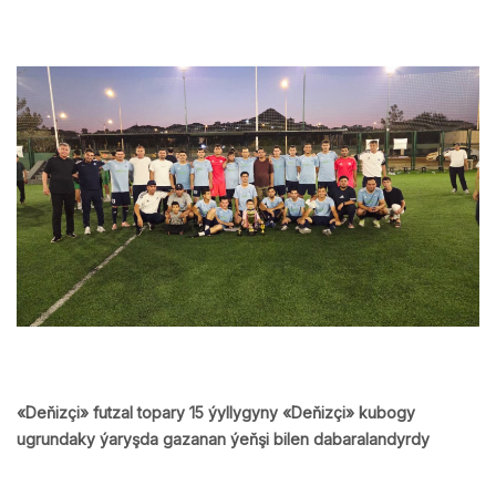
«Deňizçi» futzal topary 15 ýyllygyny «Deňizçi» kubogy
ugrundaky ýaryşda gazanan ýeňşi bilen dabaralandyrdy