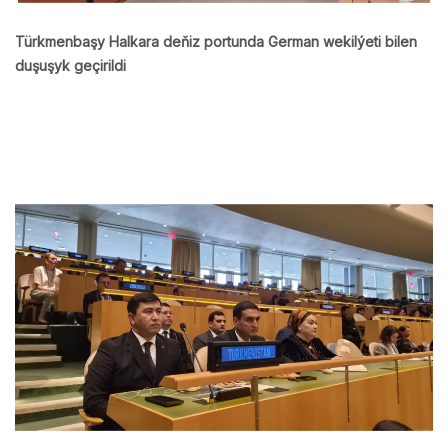
Türkmenbaşy Halkara deňiz portunda German wekilýeti bilen
duşuşyk geçirildi