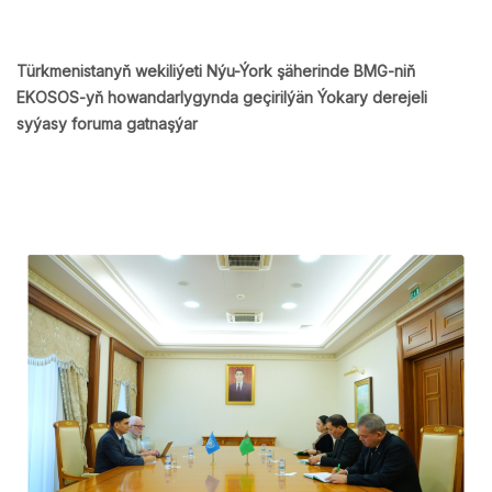
Türkmenistanyň wekiliýeti Nýu-Ýork şäherinde BMG-niň
EKOSOS-yň howandarlygynda geçirilýän Ýokary derejeli
syýasy foruma gatnaşýar