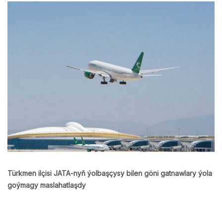
Türkmen ilçisi JATA-nyň ýolbaşçysy bilen göni gatnawlary ýola
goýmagy maslahatlaşdy