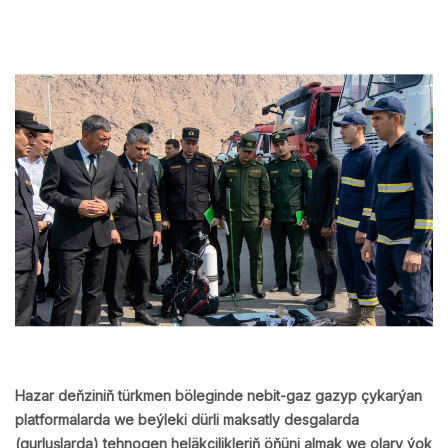
Hazar deňziniň türkmen böleginde nebit-gaz gazyp çykarýan
platformalarda we beýleki dürli maksatly desgalarda
(gurluşlarda) tehnogen heläkçilikleriň öňüni almak we olary ýok