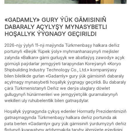
«GADAMLY» GURY ÝÜK GÄMISINIŇ
DABARALY AÇYLYŞY MYNASYBETLI
HOŞALLYK ÝÝGNAGY GEÇIRILDI
2026-njy ýylyň 11-nji maýynda Türkmenbaşy halkara deňiz
portunyň «Beýik Ýüpek ýoly» myhmanhanasynyň mejlisler
zalynda «Balkan» gämi gurluşyk we abatlaýyş zawody» açyk
görnüşli paýdarlar jemgyýeti tarapyndan Koreýanyň «Koryo
Shipbuilding Industry Technology Co., Ltd.» kompaniýasy
bilen bilelikde gurlan «Gadamly» gury ýük gämisiniň dabaraly
açylmagy mynasybetli hoşallyk ýygnagy geçirildi. Bu dabaraly
çärä Türkmenistanyň Deňiz we derýa ulaglary döwlet
gullugynyň hünärmenleri we jemgyýetçilik guramalarynyň
wekilleri uly ruhubelentlik bilen gatnaşdylar.
Hoşallyk ýygnagynda çykyş edenler Hormatly Prezidentimiziň
gatnaşmagynda Türkmenbaşy halkara deňiz portunda ak
pata berlen «Gadamly» gury ýük gämisiniň ýurdumyzyň deňiz
flotunyň kuwwatyny artdyrmakda taryhy ähmiýete eýedigini