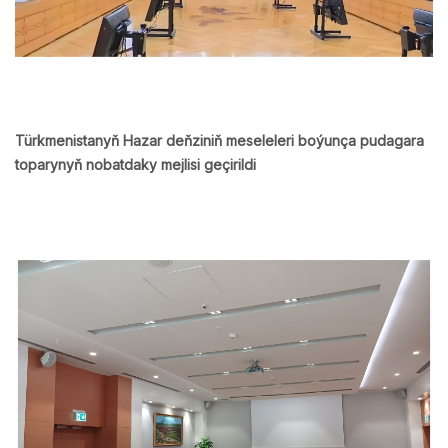
Türkmenistanyň Hazar deňziniň meseleleri boýunça pudagara
toparynyň nobatdaky mejlisi geçirildi