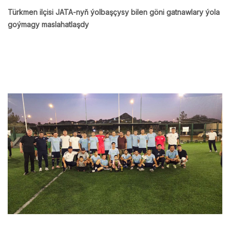
Türkmen ilçisi JATA-nyň ýolbaşçysy bilen göni gatnawlary ýola
goýmagy maslahatlaşdy