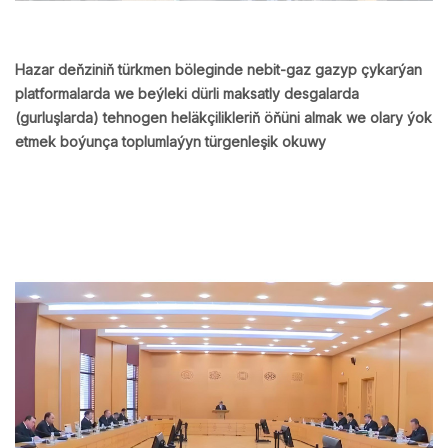
Hazar deňziniň türkmen böleginde nebit-gaz gazyp çykarýan
platformalarda we beýleki dürli maksatly desgalarda
(gurluşlarda) tehnogen heläkçilikleriň öňüni almak we olary ýok
etmek boýunça toplumlaýyn türgenleşik okuwy