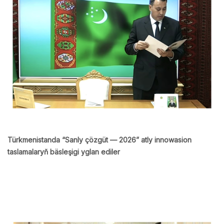
Türkmenistanda “Sanly çözgüt — 2026” atly innowasion
taslamalaryň bäsleşigi yglan ediler