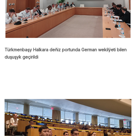
Türkmenbaşy Halkara deňiz portunda German wekilýeti bilen
duşuşyk geçirildi