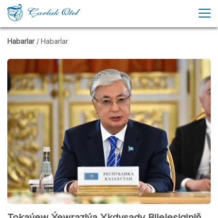
Habarlar
/ Habarlar
Tokaýew Ýewraziýa Ykdysady Bileleşiginiň