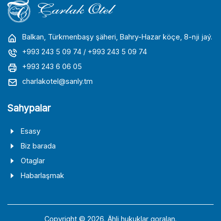
Balkan, Türkmenbaşy şäheri, Bahry-Hazar köçe, 8-nji jaý.
+993 243 5 09 74
/ +993 243 5 09 74
+993 243 6 06 05
charlakotel@sanly.tm
Sahypalar
Esasy
Biz barada
Otaglar
Habarlaşmak
Copyright © 2026. Ähli hukuklar goralan.