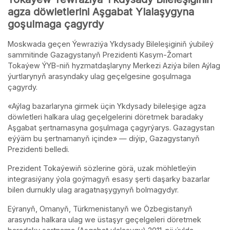
agza döwletlerini Aşgabat Ylalaşygyna
goşulmaga çagyrdy
Moskwada geçen Ýewraziýa Ykdysady Bileleşiginiň ýubileý
sammitinde Gazagystanyň Prezidenti Kasym-Žomart
Tokaýew ÝYB-niň hyzmatdaşlaryny Merkezi Aziýa bilen Aýlag
ýurtlarynyň arasyndaky ulag geçelgesine goşulmaga
çagyrdy.
«Aýlag bazarlaryna girmek üçin Ykdysady bileleşige agza
döwletleri halkara ulag geçelgelerini döretmek baradaky
Aşgabat şertnamasyna goşulmaga çagyrýarys. Gazagystan
eýýäm bu şertnamanyň içinde» — diýip, Gazagystanyň
Prezidenti belledi.
Prezident Tokaýewiň sözlerine görä, uzak möhletleýin
integrasiýany ýola goýmagyň esasy şerti daşarky bazarlar
bilen durnukly ulag aragatnaşygynyň bolmagydyr.
Eýranyň, Omanyň, Türkmenistanyň we Özbegistanyň
arasynda halkara ulag we üstaşyr geçelgeleri döretmek