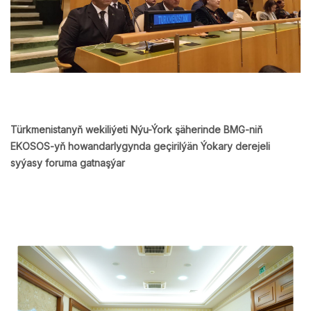
Türkmenistanyň wekiliýeti Nýu-Ýork şäherinde BMG-niň
EKOSOS-yň howandarlygynda geçirilýän Ýokary derejeli
syýasy foruma gatnaşýar