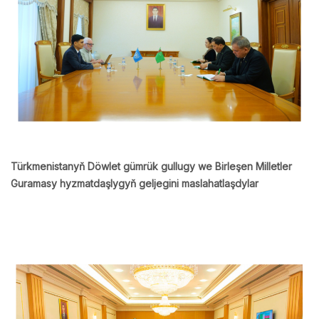
Türkmenistanyň Döwlet gümrük gullugy we Birleşen Milletler
Guramasy hyzmatdaşlygyň geljegini maslahatlaşdylar