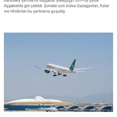
baradaky şertnama (Aşgabat ylalaşygy) 2011-nji ýylda
Aşgabatda gol çekildi. Şondan soň bolsa Gazagystan, Katar
we Hindistan bu şertnama goşuldy.