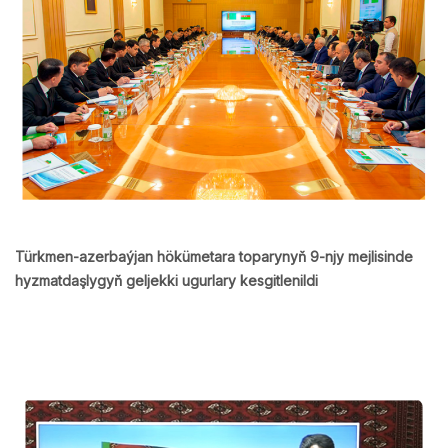
Türkmen-azerbaýjan hökümetara toparynyň 9-njy mejlisinde
hyzmatdaşlygyň geljekki ugurlary kesgitlenildi