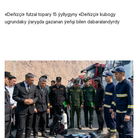
«Deňizçi» futzal topary 15 ýyllygyny «Deňizçi» kubogy
ugrundaky ýaryşda gazanan ýeňşi bilen dabaralandyrdy