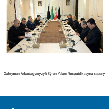
Gahryman Arkadagymyzyň Eýran Yslam Respublikasyna sapary