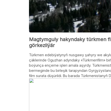
Magtymguly hakyndaky türkmen fil
görkezilýär
Türkmen edebiýatynyň nusgawy şahyry we akyld
çäklerinde Oguzhan adyndaky «Türkmenfilm» birl
boýunça ençeme işleri amala aşyrdy. Türkmenis
bermeginde bu birleşik tarapyndan Gyrgyzysta
film surata düşürildi. Bu barada Türkmenistanyň D