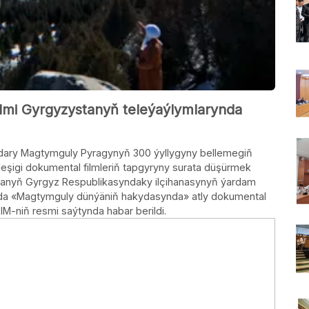
mi Gyrgyzystanyň teleýaýlymlarynda
ary Magtymguly Pyragynyň 300 ýyllygyny bellemegiň
eşigi dokumental filmleriň tapgyryny surata düşürmek
tanyň Gyrgyz Respublikasyndaky ilçihanasynyň ýardam
nda «Magtymguly dünýäniň hakydasynda» atly dokumental
IM-niň resmi saýtynda habar berildi.