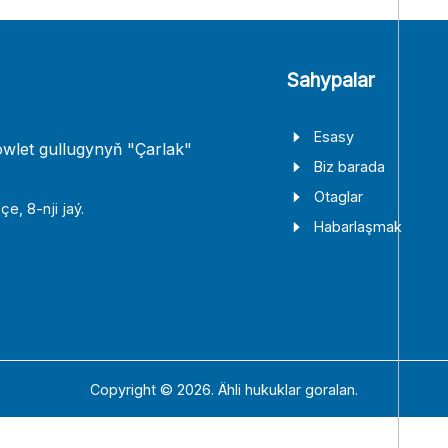
Sahypalar
Esasy
wlet gullugynyň "Çarlak"
Biz barada
Otaglar
e, 8-nji jaý.
Habarlaşmak
Copyright © 2026. Ähli hukuklar goralan.