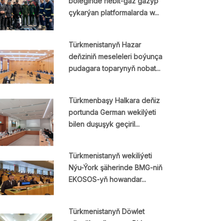
böleginde nebit-gaz gazyp
çykarýan platformalarda w...
Türkmenistanyň Hazar
deňziniň meseleleri boýunça
pudagara toparynyň nobat...
Türkmenbaşy Halkara deňiz
portunda German wekilýeti
bilen duşuşyk geçiril...
Türkmenistanyň wekiliýeti
Nýu-Ýork şäherinde BMG-niň
EKOSOS-yň howandar...
Türkmenistanyň Döwlet