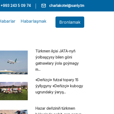
+993 243 5 09 74
charlakotel@sanly.tm
Habarlar
Habarlaşmak
Bronlamak
Türkmen ilçisi JATA-nyň
ýolbaşçysy bilen göni
gatnawlary ýola goýmagy
m...
«Deňizçi» futzal topary 15
ýyllygyny «Deňizçi» kubogy
ugrundaky ýaryş...
Hazar deňziniň türkmen