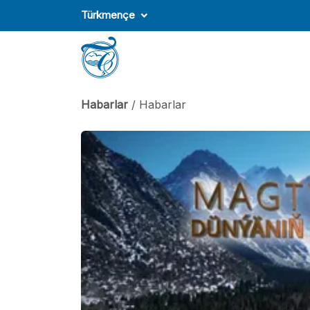
Türkmençe
Habarlar
/ Habarlar