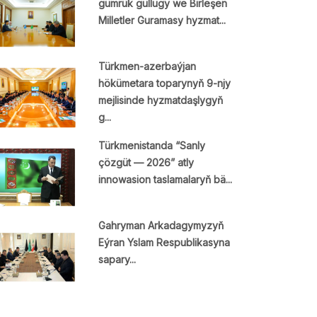
gümrük gullugy we Birleşen
Milletler Guramasy hyzmat...
Türkmen-azerbaýjan
hökümetara toparynyň 9-njy
mejlisinde hyzmatdaşlygyň
g...
Türkmenistanda “Sanly
çözgüt — 2026” atly
innowasion taslamalaryň bä...
Gahryman Arkadagymyzyň
Eýran Yslam Respublikasyna
sapary...