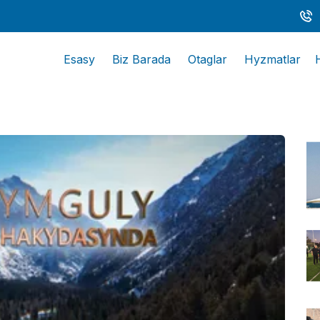
Esasy
Biz Barada
Otaglar
Hyzmatlar