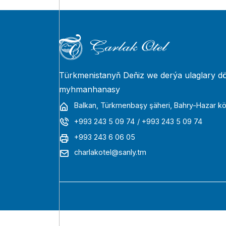
Türkmenistanyň Deňiz we derýa ulaglary dö
myhmanhanasy
Balkan, Türkmenbaşy şäheri, Bahry-Hazar köç
+993 243 5 09 74
/ +993 243 5 09 74
+993 243 6 06 05
charlakotel@sanly.tm