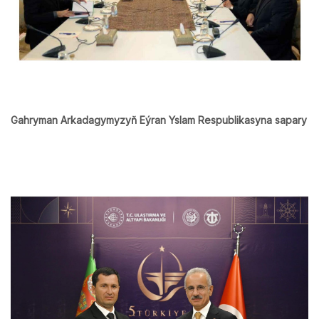
Gahryman Arkadagymyzyň Eýran Yslam Respublikasyna sapary