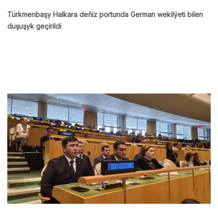
Türkmenbaşy Halkara deňiz portunda German wekilýeti bilen
duşuşyk geçirildi