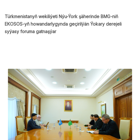
Türkmenistanyň wekiliýeti Nýu-Ýork şäherinde BMG-niň
EKOSOS-yň howandarlygynda geçirilýän Ýokary derejeli
syýasy foruma gatnaşýar