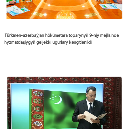
Türkmen-azerbaýjan hökümetara toparynyň 9-njy mejlisinde
hyzmatdaşlygyň geljekki ugurlary kesgitlenildi