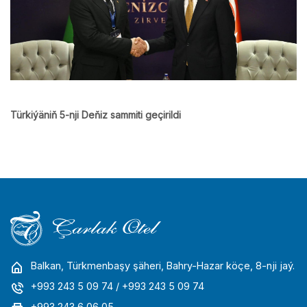
Türkiýäniň 5-nji Deňiz sammiti geçirildi
Balkan, Türkmenbaşy şäheri, Bahry-Hazar köçe, 8-nji jaý.
+993 243 5 09 74
/ +993 243 5 09 74
+993 243 6 06 05