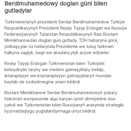
Berdimuhamedowy doglan güni bilen
gutladylar
Türkmenistanyň prezidenti Serdar Berdimuhamedow Türkiýe
Respublikasynyň Prezidenti Rejep Taýyp Erdogan we Russiýa
Federasiýasynyň Tatarstan Respublikasynyň Rais Rüstam
Minnikhanowdan doglan güni gutlady. TDH habaryna görä,
ýolbaşçylar öz hatlarynda Prezidente we tutuş türkmen
halkyna saglyk, bagt we abadançylyk arzuw edýärler.
Rejep Taýyp Erdogan Türkmenistan bilen Türkiýäni
birleşdirýän taryhy we medeni gatnaşyklary belläp,
ikitaraplaýyn we köptaraplaýyn gatnaşyklaryň mundan
beýläk-de ösdürilmegine ynam bildirdi.
Rüstam Minnikhanow Serdar Berdimuhamedowyň ýokary
hökümet wezipesinde alyp barýan işiniň ähmiýetine ünsi
çekdi we Türkmenistan bilen Russiýanyň arasynda strategiki
hyzmatdaşlygy pugtalandyrmaga umyt bildirdi.