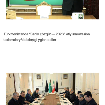
Türkmenistanda “Sanly çözgüt — 2026” atly innowasion
taslamalaryň bäsleşigi yglan ediler