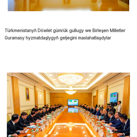
Türkmenistanyň Döwlet gümrük gullugy we Birleşen Milletler
Guramasy hyzmatdaşlygyň geljegini maslahatlaşdylar