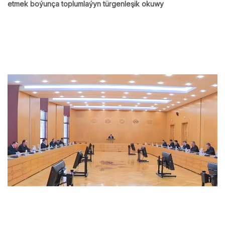
etmek boýunça toplumlaýyn türgenleşik okuwy