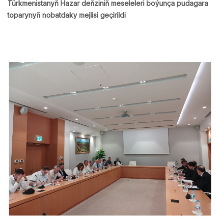
Türkmenistanyň Hazar deňziniň meseleleri boýunça pudagara
toparynyň nobatdaky mejlisi geçirildi