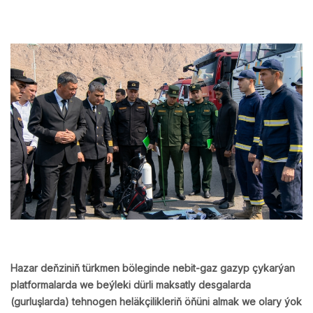
Hazar deňziniň türkmen böleginde nebit-gaz gazyp çykarýan
platformalarda we beýleki dürli maksatly desgalarda
(gurluşlarda) tehnogen heläkçilikleriň öňüni almak we olary ýok