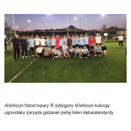
«Deňizçi» futzal topary 15 ýyllygyny «Deňizçi» kubogy
ugrundaky ýaryşda gazanan ýeňşi bilen dabaralandyrdy