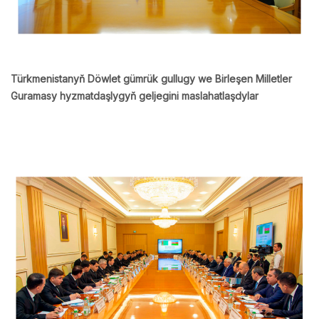
Türkmenistanyň Döwlet gümrük gullugy we Birleşen Milletler
Guramasy hyzmatdaşlygyň geljegini maslahatlaşdylar