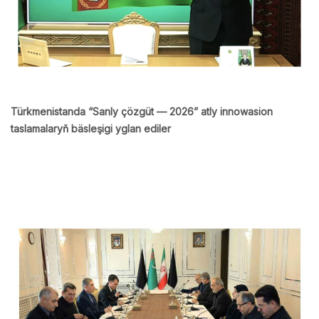
Türkmenistanda “Sanly çözgüt — 2026” atly innowasion
taslamalaryň bäsleşigi yglan ediler