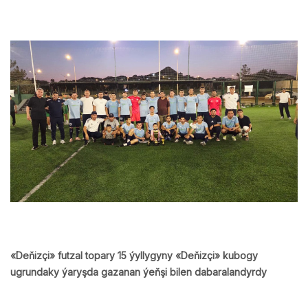
«Deňizçi» futzal topary 15 ýyllygyny «Deňizçi» kubogy
ugrundaky ýaryşda gazanan ýeňşi bilen dabaralandyrdy