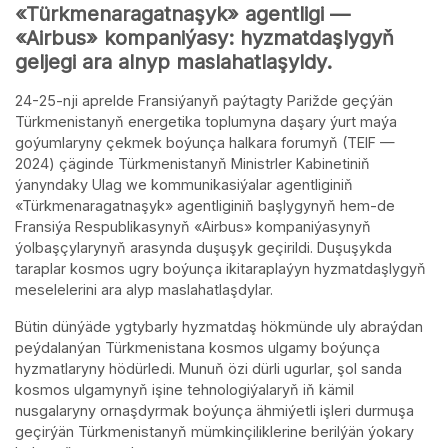
«Türkmenaragatnaşyk» agentligi —
«Airbus» kompaniýasy: hyzmatdaşlygyň
geljegi ara alnyp maslahatlaşyldy.
24-25-nji aprelde Fransiýanyň paýtagty Parižde geçýän
Türkmenistanyň energetika toplumyna daşary ýurt maýa
goýumlaryny çekmek boýunça halkara forumyň (TEIF —
2024) çäginde Türkmenistanyň Ministrler Kabinetiniň
ýanyndaky Ulag we kommunikasiýalar agentliginiň
«Türkmenaragatnaşyk» agentliginiň başlygynyň hem-de
Fransiýa Respublikasynyň «Airbus» kompaniýasynyň
ýolbaşçylarynyň arasynda duşuşyk geçirildi. Duşuşykda
taraplar kosmos ugry boýunça ikitaraplaýyn hyzmatdaşlygyň
meselelerini ara alyp maslahatlaşdylar.
Bütin dünýäde ygtybarly hyzmatdaş hökmünde uly abraýdan
peýdalanýan Türkmenistana kosmos ulgamy boýunça
hyzmatlaryny hödürledi. Munuň özi dürli ugurlar, şol sanda
kosmos ulgamynyň işine tehnologiýalaryň iň kämil
nusgalaryny ornaşdyrmak boýunça ähmiýetli işleri durmuşa
geçirýän Türkmenistanyň mümkinçiliklerine berilýän ýokary