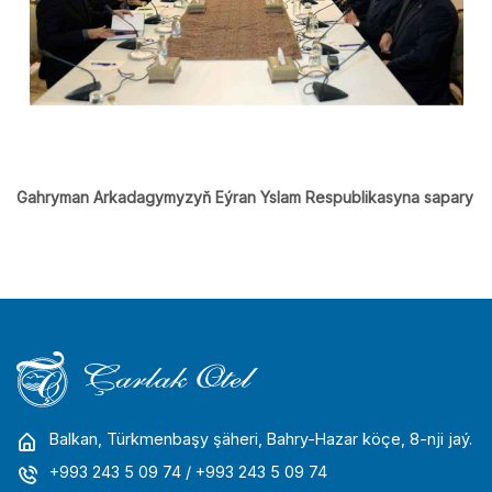
Gahryman Arkadagymyzyň Eýran Yslam Respublikasyna sapary
Balkan, Türkmenbaşy şäheri, Bahry-Hazar köçe, 8-nji jaý.
+993 243 5 09 74
/ +993 243 5 09 74