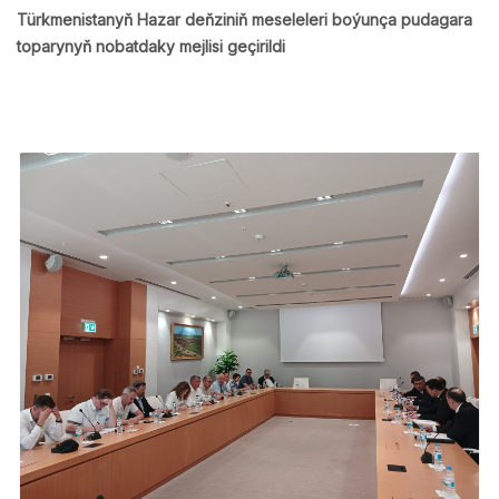
Türkmenistanyň Hazar deňziniň meseleleri boýunça pudagara
toparynyň nobatdaky mejlisi geçirildi