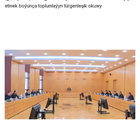
etmek boýunça toplumlaýyn türgenleşik okuwy