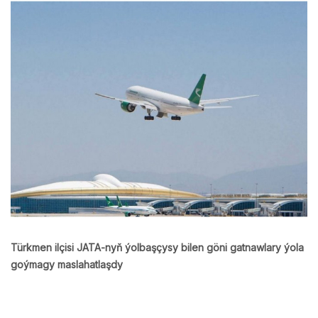
Türkmen ilçisi JATA-nyň ýolbaşçysy bilen göni gatnawlary ýola
goýmagy maslahatlaşdy