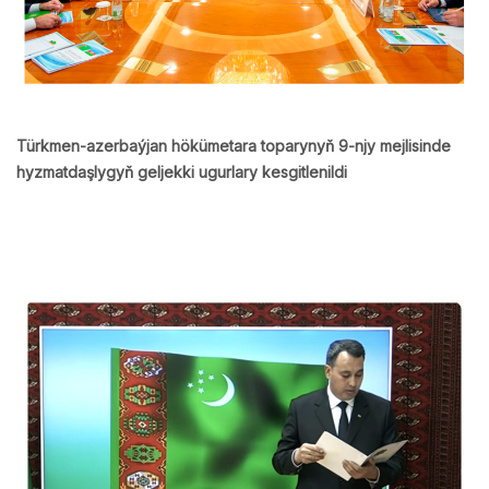
Türkmen-azerbaýjan hökümetara toparynyň 9-njy mejlisinde
hyzmatdaşlygyň geljekki ugurlary kesgitlenildi