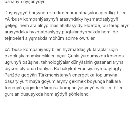
bahanyň nyşanydyr.
Duşuşygyň barşynda «Türkmenaragatnaşyk» agentligi bilen
«Airbus» kompaniýasynyň arasyndaky hyzmatdaşlygyň
geljegi hem ara alnyp maslahatlaşyldy. Elbetde, bu taraplaryň
arasyndaky hyzmatdaşlygy pugtalandyrmakda hem-de
tejribeleri alyşmakda möhüm ädime öwrüler.
«Airbus» kompaniýasy bilen hyzmatdaşlyk taraplar üçin
özboluşly mümkinçilikleri açar. Çünki ýurdumyzda kosmos
ugrunyň ösüşine, tehnologiýalar dünýäsiniň gazananlaryna
diýseň uly orun berilýär. Bu hakykat Fransiýanyň paýtagty
Parižde geçýän Türkmenistanyň energetika toplumyna
daşary ýurt maýa goýumlaryny çekmek boýunça halkara
forumyň çäginde «Airbus» kompaniýasynyň wekilleri bilen
guralan duşuşykda hem aýdyň şöhlelendi.