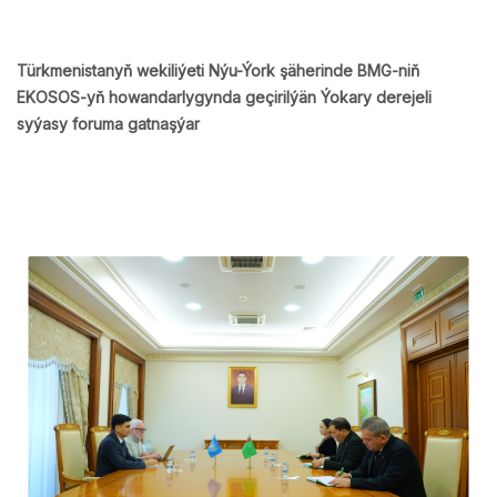
Türkmenistanyň wekiliýeti Nýu-Ýork şäherinde BMG-niň
EKOSOS-yň howandarlygynda geçirilýän Ýokary derejeli
syýasy foruma gatnaşýar