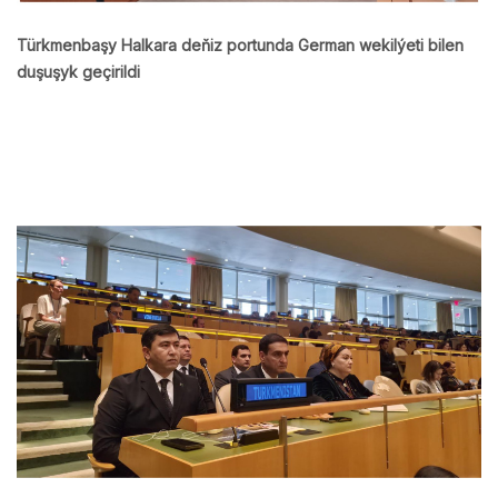
Türkmenbaşy Halkara deňiz portunda German wekilýeti bilen
duşuşyk geçirildi