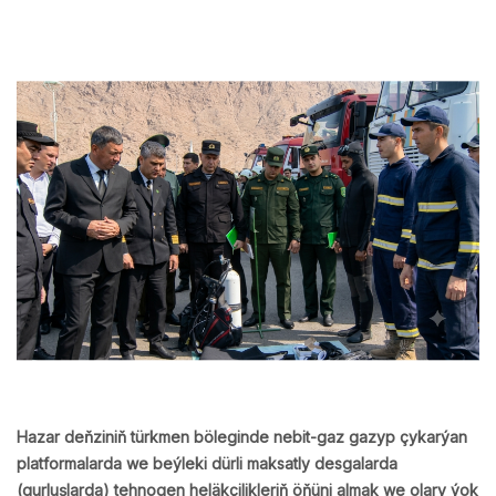
Hazar deňziniň türkmen böleginde nebit-gaz gazyp çykarýan
platformalarda we beýleki dürli maksatly desgalarda
(gurluşlarda) tehnogen heläkçilikleriň öňüni almak we olary ýok