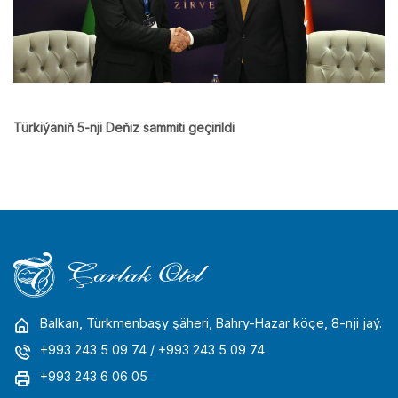
Türkiýäniň 5-nji Deňiz sammiti geçirildi
Balkan, Türkmenbaşy şäheri, Bahry-Hazar köçe, 8-nji jaý.
+993 243 5 09 74
/ +993 243 5 09 74
+993 243 6 06 05