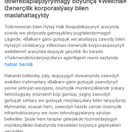
döwrebaplaşdyrylmagy boýunça «Weichai»
iženerçilik korporasiýasy bilen
maslahatlaşyldy
Türkmenistan bilen Hytaý Halk Respublikasynyň arasynda
söwda we ykdysady gatnaşyklary pugtalandyrmagyň
çäginde, «Balkan» gämi gurluşyk we abatlaýyş zawody bilen
Hytaýyň öňdebaryjy «Weichai» iženerçilik korporasiýasynyň
wekilleriniň arasynda duşuşyk geçirildi. Bu barada
«Türkmendeňizderýaýollary» agentliginiň resmi saýtynda
habar berildi.
Habarda bellenilişi ýaly, duşuşygyň dowamynda zawodyň
wekilleri myhmanlary «Balkan» gämi gurluşyk zawodynyň
ýerine ýetirýän wezipesi, önümçilik mümkinçilikleridir ýokary
tehnologiýaly önümleriň köp görnüşi, ýagny zawodyň
gurluşyk sehlary we gurluşyk meýdançalary bilen tanyşdyrdy.
Myhmanlar, esasan hem, zawodyň häzirki zaman önümçilik
infrastrukturasyny we ösen tehnologiýalaryny aýratyn
bellediler. Şeýle hem taraplar gelejekde hyzmatdaşlygyň
mümkinçilikleri babatynda meseleleri boýunça gepleşikleri
geçirdiler.