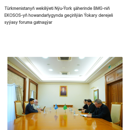
Türkmenistanyň wekiliýeti Nýu-Ýork şäherinde BMG-niň
EKOSOS-yň howandarlygynda geçirilýän Ýokary derejeli
syýasy foruma gatnaşýar