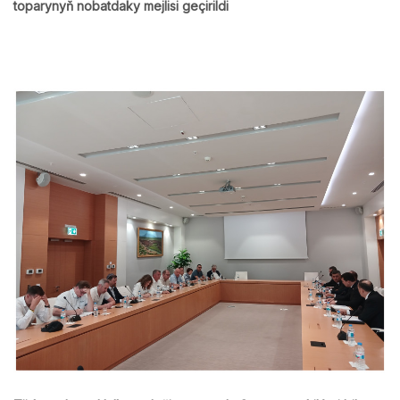
toparynyň nobatdaky mejlisi geçirildi