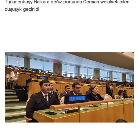
Türkmenbaşy Halkara deňiz portunda German wekilýeti bilen
duşuşyk geçirildi