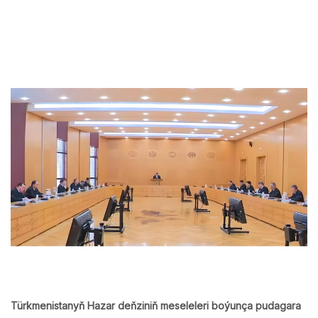
Türkmenistanyň Hazar deňziniň meseleleri boýunça pudagara