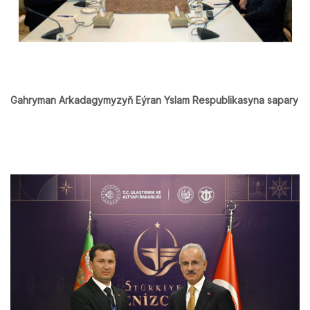
Gahryman Arkadagymyzyň Eýran Yslam Respublikasyna sapary