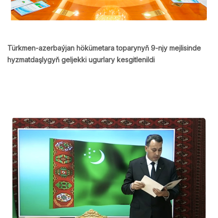
Türkmen-azerbaýjan hökümetara toparynyň 9-njy mejlisinde
hyzmatdaşlygyň geljekki ugurlary kesgitlenildi