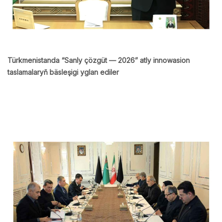
Türkmenistanda “Sanly çözgüt — 2026” atly innowasion
taslamalaryň bäsleşigi yglan ediler