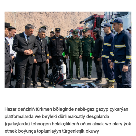
Hazar deňziniň türkmen böleginde nebit-gaz gazyp çykarýan
platformalarda we beýleki dürli maksatly desgalarda
(gurluşlarda) tehnogen heläkçilikleriň öňüni almak we olary ýok
etmek boýunça toplumlaýyn türgenleşik okuwy