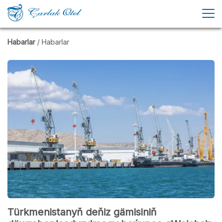
Habarlar
/ Habarlar
Türkmenistanyň deňiz gämisiniň