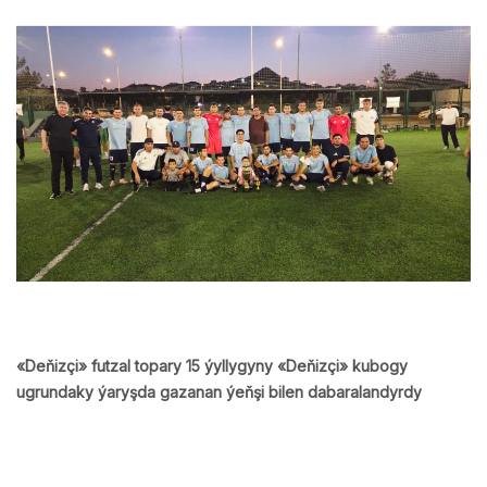
«Deňizçi» futzal topary 15 ýyllygyny «Deňizçi» kubogy
ugrundaky ýaryşda gazanan ýeňşi bilen dabaralandyrdy