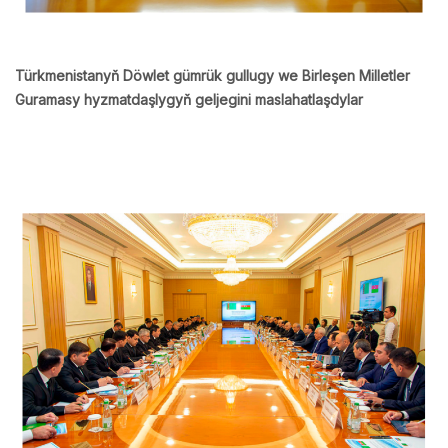
Türkmenistanyň Döwlet gümrük gullugy we Birleşen Milletler
Guramasy hyzmatdaşlygyň geljegini maslahatlaşdylar