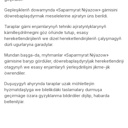
Gepleşikleriň dowamynda «Saparmyrat Niýazow» gämisini
döwrebaplaşdyrmak meselelerine aýratyn üns berildi.
Taraplar gämi enjamlarynyň tehniki aýratynlyklarynyň
kämilleşdrilmegini göz öňünde tutup, esasy
hereketlendirijileriň we dizel hereketlendirijileriň çalyşmagyň
dürli ugurlaryna garadylar.
Mundan başga-da, myhmanlar «Saparmyrat Niýazow»
gämisine baryp gördüler, döwrebaplaşdyryljak hereketlendiriji
otagynyň we esasy enjamlaryň ýerleşdirilişini jikme-jik
öwrendiler.
Duşuşygyň ahyrynda taraplar uzak möhletleýin
hyzmatdaşlyga we bilelikdäki taslamalary durmuşa
geçirmäge özara gyzyklanma bildirdiler diýlip, habarda
bellenilýär.