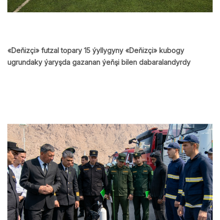
«Deňizçi» futzal topary 15 ýyllygyny «Deňizçi» kubogy
ugrundaky ýaryşda gazanan ýeňşi bilen dabaralandyrdy