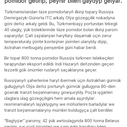
pomidor getirip, peýnir bilen gaýdyp gelýär.
Türkmenistandan täze pomidorlaryň ilkinji topary Russiýa
Demirgazyk-Günorta ITC arkaly Olýa gözegçilik nokadyna
göni deňiz arkaly geldi. Bu, Türkmenbaşy portundan tirkegli
40 ulagly, ýük böleklerinde täze pomidor bolan ilkinji parom
saparydyr. Çalt zaýalanýan harytlary daşamak üçin zerur
temperaturaly ýörite konteýner jisimleri ulanyldy diýip,
Astrahan metbugaty penşenbe güni habar berdi.
Bir topar 800 tonna pomidor Russiýa türkmen telekeçileri
tarapyndan eksport edildi. Indi Hazaryň deňzinden geçen
lezzetli gök önümler ruslaryň saçaklaryna geçer.
Russiýanyň şäherlerine haryt ibermek üçin Astrakhan gümrük
gullugynyň Olýa deňiz portunyň gümrük gullugyna 80-den
gowrak tranzit beýannamasy gowşuryldy. Poçta işgärleri
ulaglara ulag gözegçiligini hem amala aşyrdylar:
resminamalaryň laýyklygyny we möhürlerini barladylar we
tranzit beýannamalaryny mümkin boldugyça çalt berdiler.
“Bagtyýar” paromy, 42 ýük awtoulagynda 800 tonna Belarus
peýniri, rus süýt önümleri we sarp ediş harytlary bilen