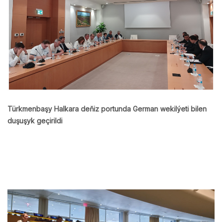
Türkmenbaşy Halkara deňiz portunda German wekilýeti bilen
duşuşyk geçirildi