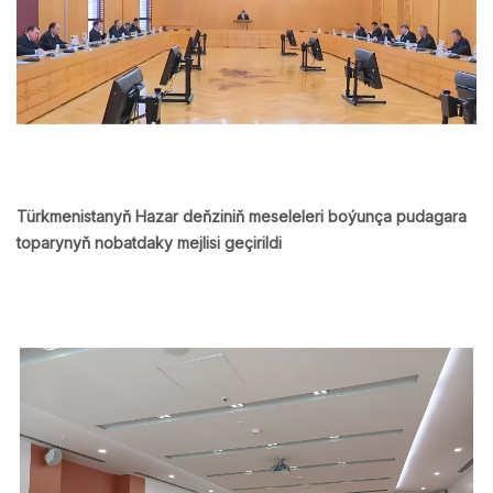
Türkmenistanyň Hazar deňziniň meseleleri boýunça pudagara
toparynyň nobatdaky mejlisi geçirildi