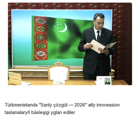
Türkmenistanda “Sanly çözgüt — 2026” atly innowasion
taslamalaryň bäsleşigi yglan ediler