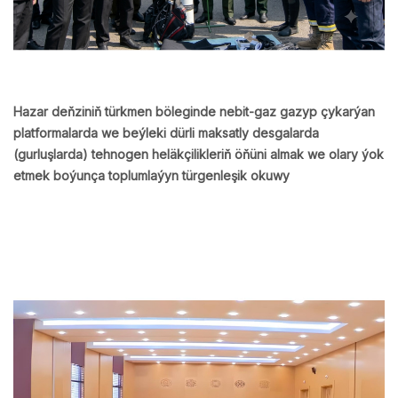
Hazar deňziniň türkmen böleginde nebit-gaz gazyp çykarýan
platformalarda we beýleki dürli maksatly desgalarda
(gurluşlarda) tehnogen heläkçilikleriň öňüni almak we olary ýok
etmek boýunça toplumlaýyn türgenleşik okuwy