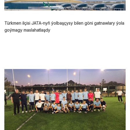
Türkmen ilçisi JATA-nyň ýolbaşçysy bilen göni gatnawlary ýola
goýmagy maslahatlaşdy