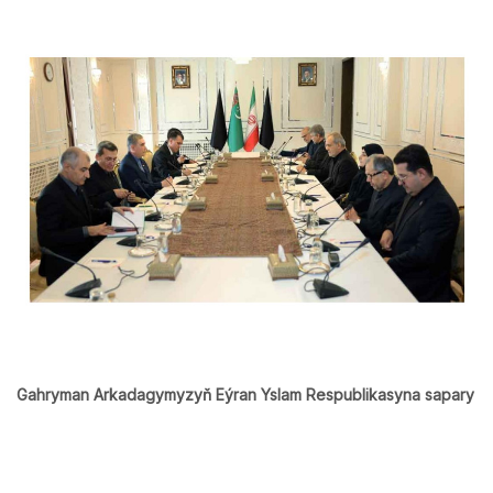
Gahryman Arkadagymyzyň Eýran Yslam Respublikasyna sapary