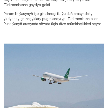
Türkmenistana gaýdyp geldi.
Parom liniýasynyň işe girizilmegi iki ýurduň arasyndaky
ykdysady gatnaşyklary pugtalandyryp, Türkmenistan bilen
Russiýanyň arasynda söwda üçin täze mümkinçilikleri açýar.