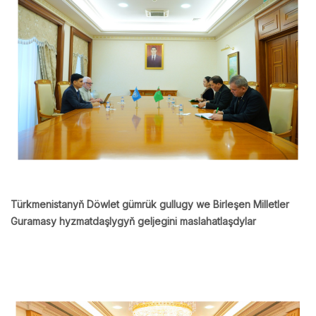
Türkmenistanyň Döwlet gümrük gullugy we Birleşen Milletler
Guramasy hyzmatdaşlygyň geljegini maslahatlaşdylar