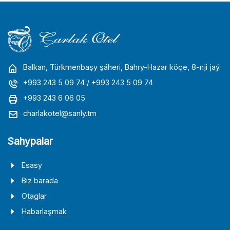
Balkan, Türkmenbaşy şäheri, Bahry-Hazar köçe, 8-nji jaý.
+993 243 5 09 74
/ +993 243 5 09 74
+993 243 6 06 05
charlakotel@sanly.tm
Sahypalar
Esasy
Biz barada
Otaglar
Habarlaşmak