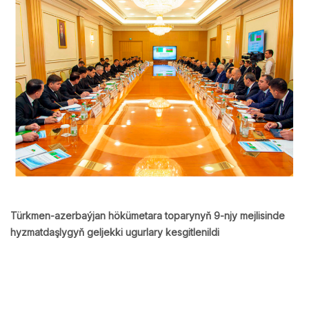
Türkmen-azerbaýjan hökümetara toparynyň 9-njy mejlisinde
hyzmatdaşlygyň geljekki ugurlary kesgitlenildi