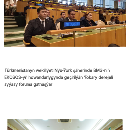
Türkmenistanyň wekiliýeti Nýu-Ýork şäherinde BMG-niň
EKOSOS-yň howandarlygynda geçirilýän Ýokary derejeli
syýasy foruma gatnaşýar