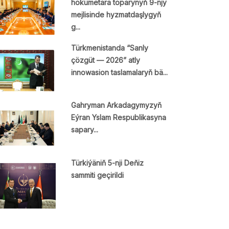
hökümetara toparynyň 9-njy
mejlisinde hyzmatdaşlygyň
g...
Türkmenistanda “Sanly
çözgüt — 2026” atly
innowasion taslamalaryň bä...
Gahryman Arkadagymyzyň
Eýran Yslam Respublikasyna
sapary...
Türkiýäniň 5-nji Deňiz
sammiti geçirildi