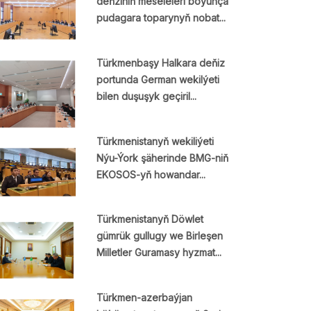
deňziniň meseleleri boýunça
pudagara toparynyň nobat...
Türkmenbaşy Halkara deňiz
portunda German wekilýeti
bilen duşuşyk geçiril...
Türkmenistanyň wekiliýeti
Nýu-Ýork şäherinde BMG-niň
EKOSOS-yň howandar...
Türkmenistanyň Döwlet
gümrük gullugy we Birleşen
Milletler Guramasy hyzmat...
Türkmen-azerbaýjan