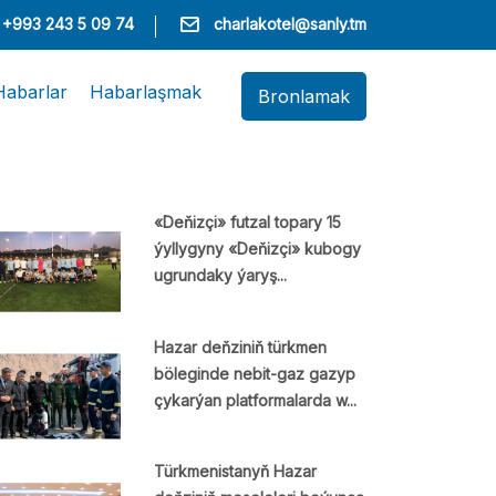
+993 243 5 09 74
charlakotel@sanly.tm
Habarlar
Habarlaşmak
Bronlamak
«Deňizçi» futzal topary 15
ýyllygyny «Deňizçi» kubogy
ugrundaky ýaryş...
Hazar deňziniň türkmen
böleginde nebit-gaz gazyp
çykarýan platformalarda w...
Türkmenistanyň Hazar