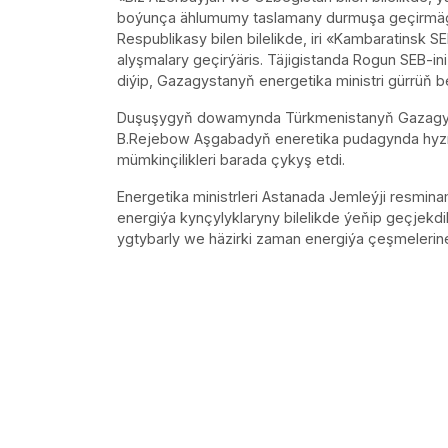
boýunça ählumumy taslamany durmuşa geçirmäge
Respublikasy bilen bilelikde, iri «Kambaratinsk S
alyşmalary geçirýäris. Täjigistanda Rogun SEB-i
diýip, Gazagystanyň energetika ministri gürrüň be
Duşuşygyň dowamynda Türkmenistanyň Gazagysta
B.Rejebow Aşgabadyň eneretika pudagynda hyzm
mümkinçilikleri barada çykyş etdi.
Energetika ministrleri Astanada Jemleýji resminam
energiýa kynçylyklaryny bilelikde ýeňip geçjekdik
ygtybarly we häzirki zaman energiýa çeşmelerine