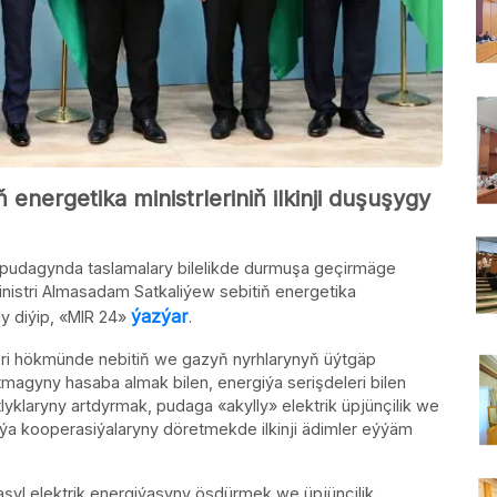
energetika ministrleriniň ilkinji duşuşygy
 pudagynda taslamalary bilelikde durmuşa geçirmäge
nistri Almasadam Satkaliýew sebitiň energetika
ýazýar
y diýip, «MIR 24»
.
i hökmünde nebitiň we gazyň nyrhlarynyň üýtgäp
tmagyny hasaba almak bilen, energiýa serişdeleri bilen
klaryny artdyrmak, pudaga «akylly» elektrik üpjünçilik we
ýa kooperasiýalaryny döretmekde ilkinji ädimler eýýäm
aşyl elektrik energiýasyny ösdürmek we üpjünçilik