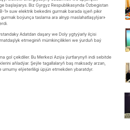
 başlaýarys. Biz Gyrgyz Respublikasynda Özbegistan
EB-1» suw elektrik bekedini gurmak barada işjeň pikir
ni gurmak boýunça taslama ara alnyp maslahatlaşylýar»
rdi.
ndaky Adatdan daşary we Doly ygtyýarly ilçisi
atdaşlyk etmeginiň mümkinçilikleri we ýurduň baý
a gol çekdiler. Bu Merkezi Aziýa ýurtlarynyň indi sebitde
lerini aňladýar. Şeýle tagallalaryň baş maksady arzan,
 umumy elýeterliligi üpjün etmekden ybaratdyr.