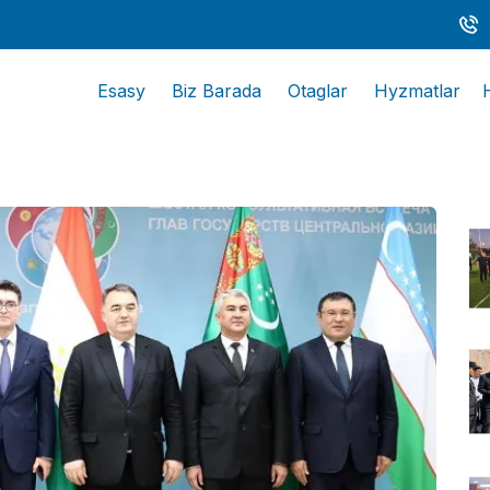
Esasy
Biz Barada
Otaglar
Hyzmatlar