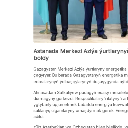
Astanada Merkezi Aziýa ýurtlarynyň 
boldy
Gazagystan Merkezi Aziýa ýurtlaryny energetika
çagyrýar. Bu barada Gazagystanyň energetika mi
edaralarynyň ýolbaşçylarynyň duşuşygynda aýtd
Almasadam Satkaliýew pudagyň esasy meseleler
durmagyny görkezdi. Respublikalaryň ilatynyň ar
ygtybarly üpjün etmek babatda energiýa kuwwatly
saklanyş ulgamlaryny ornaşdyrmak gerek. Energi
ädildi.
«Biz Azerbaýjan we Özbegistan bilen bilelikde, ý