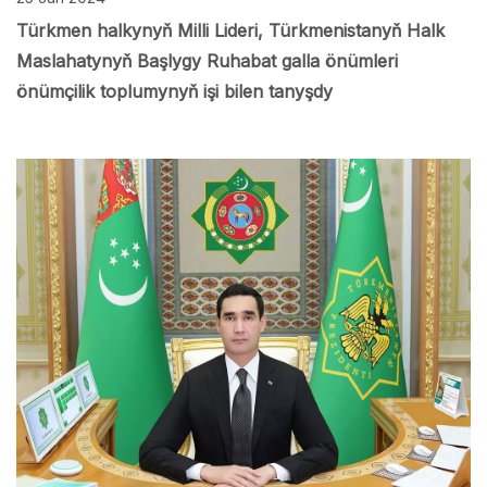
Türkmen halkynyň Milli Lideri, Türkmenistanyň Halk
Maslahatynyň Başlygy Ruhabat galla önümleri
önümçilik toplumynyň işi bilen tanyşdy