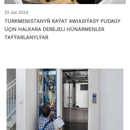
23 Jun 2024
TÜRKMENISTANYŇ RAÝAT AWIASIÝASY PUDAGY
ÜÇIN HALKARA DEREJELI HÜNÄRMENLER
TAÝÝARLANYLÝAR