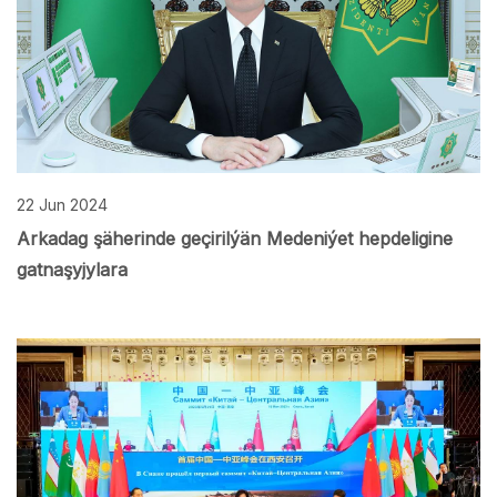
22 Jun 2024
Arkadag şäherinde geçirilýän Medeniýet hepdeligine
gatnaşyjylara