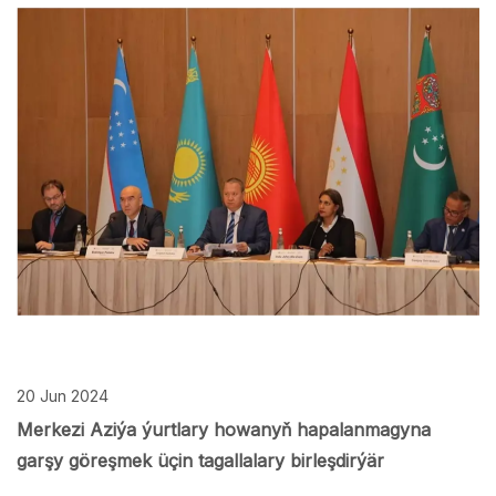
20 Jun 2024
Merkezi Aziýa ýurtlary howanyň hapalanmagyna
garşy göreşmek üçin tagallalary birleşdirýär