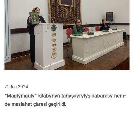
21 Jun 2024
“Magtymguly” kitabynyň tanyşdyrylyş dabarasy hem-
de maslahat çäresi geçirildi.