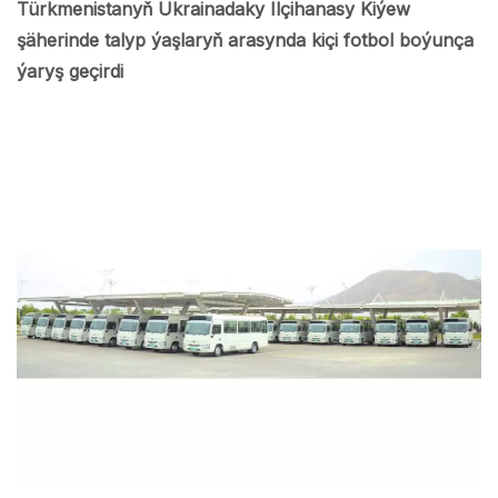
Türkmenistanyň Ukrainadaky Ilçihanasy Kiýew
şäherinde talyp ýaşlaryň arasynda kiçi fotbol boýunça
ýaryş geçirdi