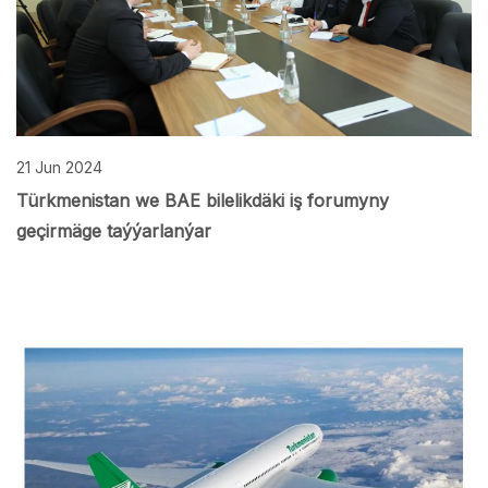
21 Jun 2024
Türkmenistan we BAE bilelikdäki iş forumyny
geçirmäge taýýarlanýar