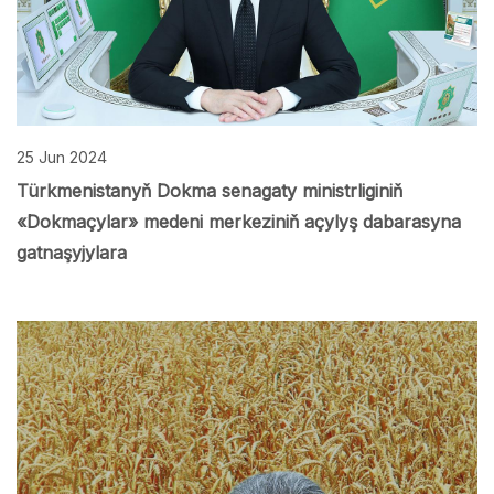
25 Jun 2024
Türkmenistanyň Dokma senagaty ministrliginiň
«Dokmaçylar» medeni merkeziniň açylyş dabarasyna
gatnaşyjylara