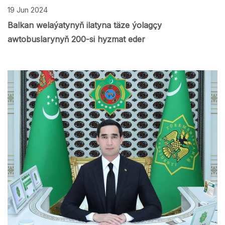
19 Jun 2024
Balkan welaýatynyň ilatyna täze ýolagçy
awtobuslarynyň 200-si hyzmat eder