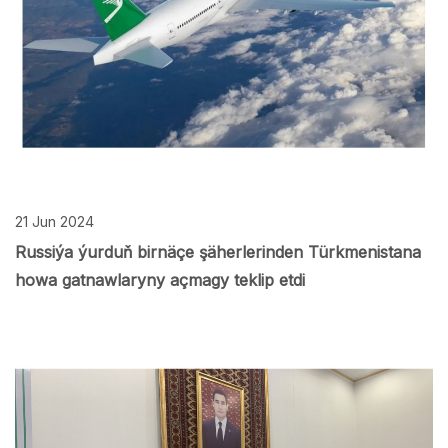
21 Jun 2024
Russiýa ýurduň birnäçe şäherlerinden Türkmenistana
howa gatnawlaryny açmagy teklip etdi