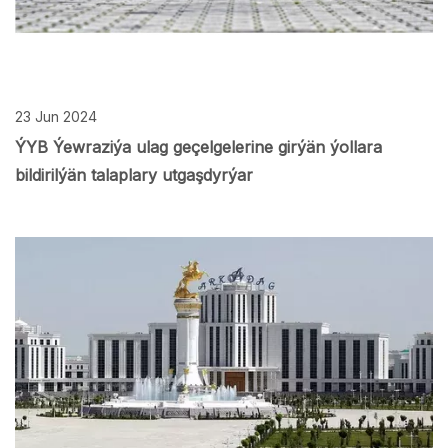
23 Jun 2024
ÝYB Ýewraziýa ulag geçelgelerine girýän ýollara
bildirilýän talaplary utgaşdyrýar