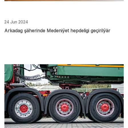
24 Jun 2024
Arkadag şäherinde Medeniýet hepdeligi geçirilýär