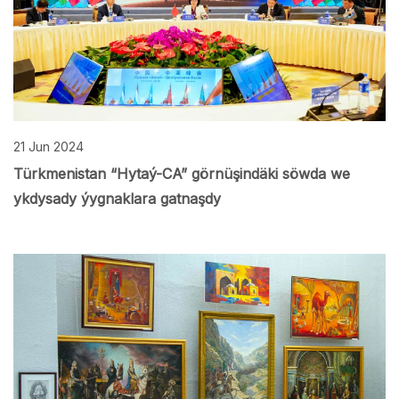
21 Jun 2024
Türkmenistan “Hytaý-CA” görnüşindäki söwda we
ykdysady ýygnaklara gatnaşdy