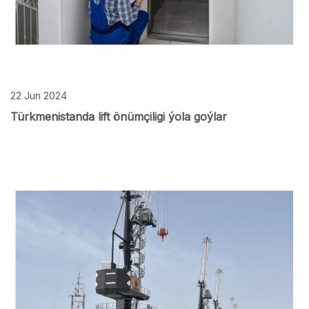
22 Jun 2024
Türkmenistanda lift önümçiligi ýola goýlar