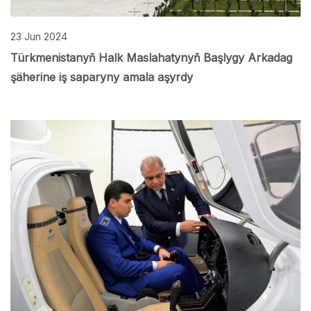
23 Jun 2024
Türkmenistanyň Halk Maslahatynyň Başlygy Arkadag
şäherine iş saparyny amala aşyrdy