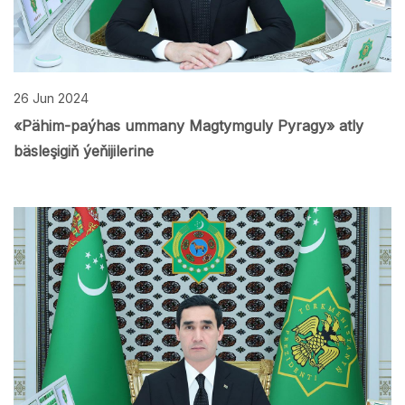
26 Jun 2024
«Pähim-paýhas ummany Magtymguly Pyragy» atly
bäsleşigiň ýeňijilerine