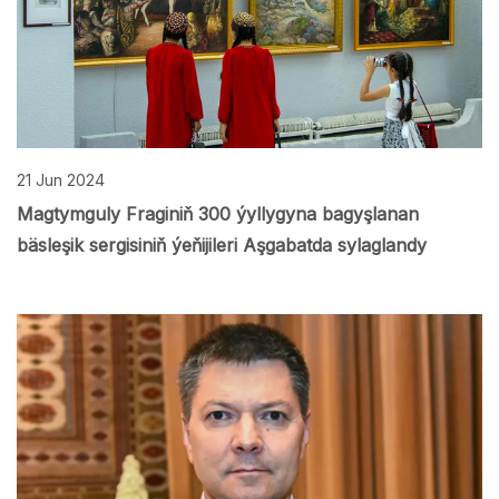
21 Jun 2024
Magtymguly Fraginiň 300 ýyllygyna bagyşlanan
bäsleşik sergisiniň ýeňijileri Aşgabatda sylaglandy