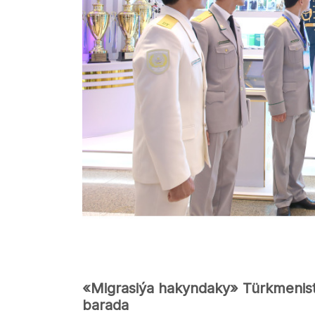
«Migrasiýa hakyndaky» Türkmenist
barada