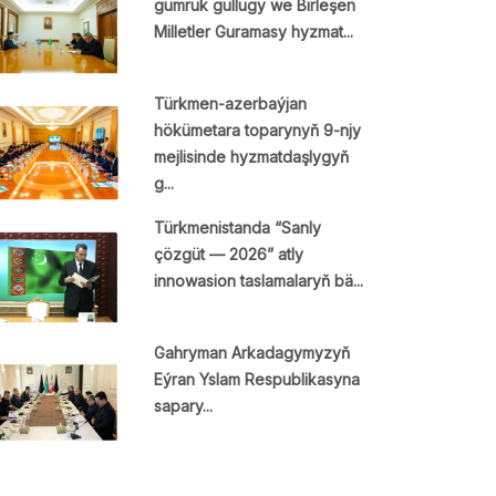
gümrük gullugy we Birleşen
Milletler Guramasy hyzmat...
Türkmen-azerbaýjan
hökümetara toparynyň 9-njy
mejlisinde hyzmatdaşlygyň
g...
Türkmenistanda “Sanly
çözgüt — 2026” atly
innowasion taslamalaryň bä...
Gahryman Arkadagymyzyň
Eýran Yslam Respublikasyna
sapary...