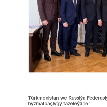
Türkmenistan we Russiýa Federasiýa
hyzmatdaşlygy täzeleýärler