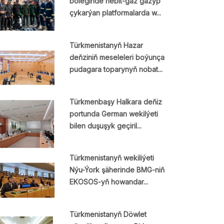
böleginde nebit-gaz gazyp
çykarýan platformalarda w...
Türkmenistanyň Hazar
deňziniň meseleleri boýunça
pudagara toparynyň nobat...
Türkmenbaşy Halkara deňiz
portunda German wekilýeti
bilen duşuşyk geçiril...
Türkmenistanyň wekiliýeti
Nýu-Ýork şäherinde BMG-niň
EKOSOS-yň howandar...
Türkmenistanyň Döwlet