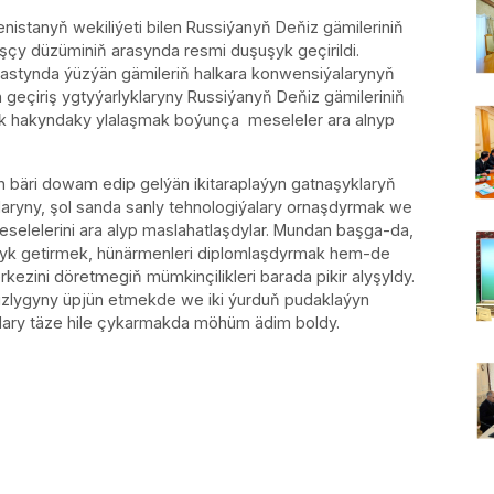
nistanyň wekiliýeti bilen Russiýanyň Deňiz gämileriniň
şçy düzüminiň arasynda resmi duşuşyk geçirildi.
stynda ýüzýän gämileriň halkara konwensiýalarynyň
 geçiriş ygtyýarlyklaryny Russiýanyň Deňiz gämileriniň
ek hakyndaky ylalaşmak boýunça meseleler ara alnyp
n bäri dowam edip gelýän ikitaraplaýyn gatnaşyklaryň
urlaryny, şol sanda sanly tehnologiýalary ornaşdyrmak we
eselelerini ara alyp maslahatlaşdylar. Mundan başga-da,
 laýyk getirmek, hünärmenleri diplomlaşdyrmak hem-de
zini döretmegiň mümkinçilikleri barada pikir alyşyldy.
zlygyny üpjün etmekde we iki ýurduň pudaklaýyn
klary täze hile çykarmakda möhüm ädim boldy.