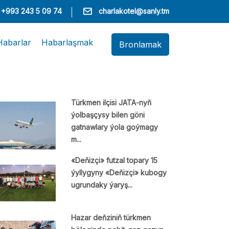
+993 243 5 09 74
charlakotel@sanly.tm
Habarlar
Habarlaşmak
Bronlamak
Türkmen ilçisi JATA-nyň
ýolbaşçysy bilen göni
gatnawlary ýola goýmagy
m...
«Deňizçi» futzal topary 15
ýyllygyny «Deňizçi» kubogy
ugrundaky ýaryş...
Hazar deňziniň türkmen