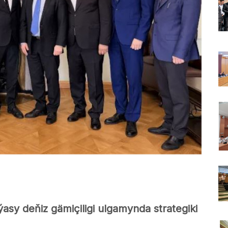
sy deňiz gämiçiligi ulgamynda strategiki