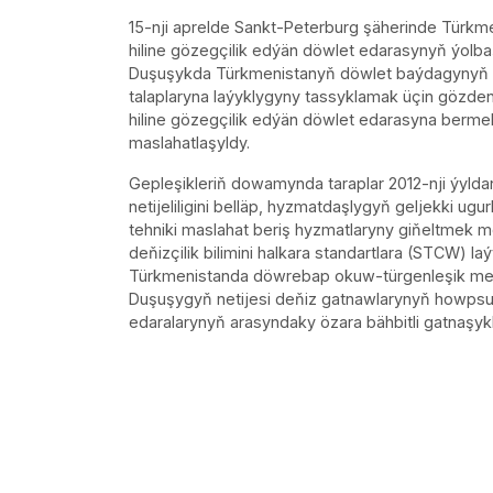
15-nji aprelde Sankt-Peterburg şäherinde Türkme
hiline gözegçilik edýän döwlet edarasynyň ýolba
Duşuşykda Türkmenistanyň döwlet baýdagynyň a
talaplaryna laýyklygyny tassyklamak üçin gözden
hiline gözegçilik edýän döwlet edarasyna berm
maslahatlaşyldy.
Gepleşikleriň dowamynda taraplar 2012-nji ýylda
netijeliligini belläp, hyzmatdaşlygyň geljekki ug
tehniki maslahat beriş hyzmatlaryny giňeltmek m
deňizçilik bilimini halkara standartlara (STCW)
Türkmenistanda döwrebap okuw-türgenleşik merke
Duşuşygyň netijesi deňiz gatnawlarynyň howpsu
edaralarynyň arasyndaky özara bähbitli gatnaşy