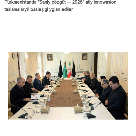
Türkmenistanda “Sanly çözgüt — 2026” atly innowasion
taslamalaryň bäsleşigi yglan ediler