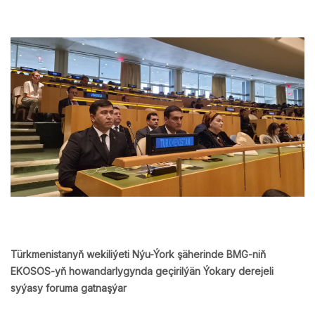
Türkmenistanyň wekiliýeti Nýu-Ýork şäherinde BMG-niň
EKOSOS-yň howandarlygynda geçirilýän Ýokary derejeli
syýasy foruma gatnaşýar