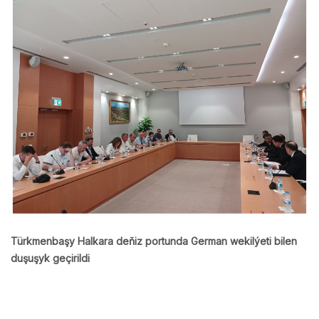
Türkmenbaşy Halkara deňiz portunda German wekilýeti bilen
duşuşyk geçirildi