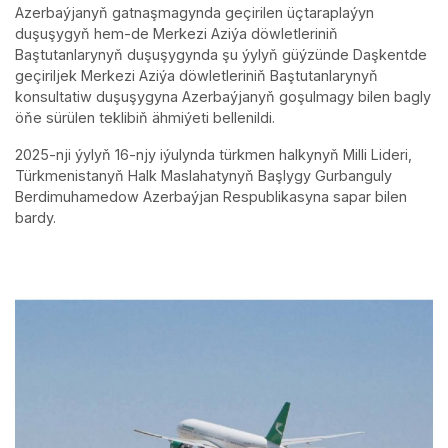
Azerbaýjanyň gatnaşmagynda geçirilen üçtaraplaýyn
duşuşygyň hem-de Merkezi Aziýa döwletleriniň
Baştutanlarynyň duşuşygynda şu ýylyň güýzünde Daşkentde
geçiriljek Merkezi Aziýa döwletleriniň Baştutanlarynyň
konsultatiw duşuşygyna Azerbaýjanyň goşulmagy bilen bagly
öňe sürülen teklibiň ähmiýeti bellenildi.
2025-nji ýylyň 16-njy iýulynda türkmen halkynyň Milli Lideri,
Türkmenistanyň Halk Maslahatynyň Başlygy Gurbanguly
Berdimuhamedow Azerbaýjan Respublikasyna sapar bilen
bardy.