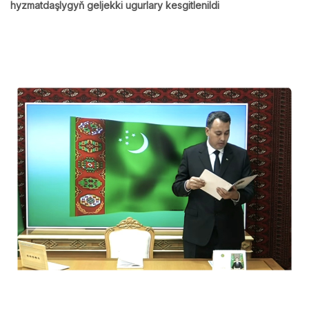
hyzmatdaşlygyň geljekki ugurlary kesgitlenildi