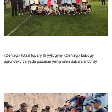
«Deňizçi» futzal topary 15 ýyllygyny «Deňizçi» kubogy
ugrundaky ýaryşda gazanan ýeňşi bilen dabaralandyrdy