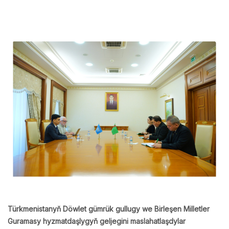
Türkmenistanyň Döwlet gümrük gullugy we Birleşen Milletler
Guramasy hyzmatdaşlygyň geljegini maslahatlaşdylar