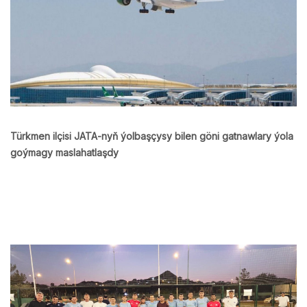
Türkmen ilçisi JATA-nyň ýolbaşçysy bilen göni gatnawlary ýola
goýmagy maslahatlaşdy