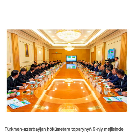
Türkmen-azerbaýjan hökümetara toparynyň 9-njy mejlisinde