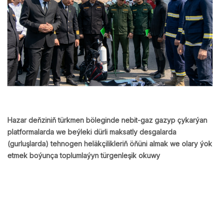
Hazar deňziniň türkmen böleginde nebit-gaz gazyp çykarýan
platformalarda we beýleki dürli maksatly desgalarda
(gurluşlarda) tehnogen heläkçilikleriň öňüni almak we olary ýok
etmek boýunça toplumlaýyn türgenleşik okuwy