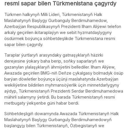
resmi sapar bilen Türkmenistana çagyrdy
Türkmen halkynyň Milli Lideri, Türkmenistanyň Halk
Maslahatynyň Başlygy Gurbanguly Berdimuhamedow,
Azerbaýjan Respublikasynyň Prezidenti Ilham Aliýewi telefon
arkaly geçirilen ikitaraplaýyn we sebit hyzmatdaşlygyny
ösdürmek boýunça söhbetdeşlikde Türkmenistana resmi
sapar bilen çagyrdy.
Taraplar ýurtlaryň arasyndaky gatnaşyklaryň häzirki
derejesine ýokary baha berip, soňky saparlaryň we
gazanylan ylalaşyklaryň ähmiýetini bellediler. Ilham Aliýew,
Awazada geçirilen BMG-niň Deňze çykalgasy bolmadyk ösüp
barýan döwletler boýunça üçünji maslahatynda Azerbaýjan
wekiliýetine bildirilen myhmansöýerlik üçin minnetdarlygyny
aýdyp, Türkmenistanyň Prezidenti Serdar Berdimuhamedowa
mähirli salamyny ýetirdi. Bu barada Türkmenistanyň resmi
metbugaty ýekşenbe güni habar berdi.
Söhbetdeşligiň dowamynda Awazada Türkmenistanyň Halk
Maslahatynyň Başlygy Gurbanguly Berdimuhamedowyň
başlangyjy bilen Türkmenistanyň, Özbegistanyň we