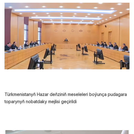
Türkmenistanyň Hazar deňziniň meseleleri boýunça pudagara
toparynyň nobatdaky mejlisi geçirildi