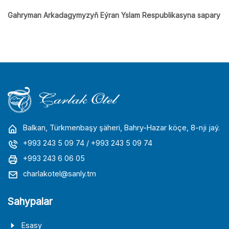
Gahryman Arkadagymyzyň Eýran Yslam Respublikasyna sapary
Balkan, Türkmenbaşy şäheri, Bahry-Hazar köçe, 8-nji jaý.
+993 243 5 09 74
/ +993 243 5 09 74
+993 243 6 06 05
charlakotel@sanly.tm
Sahypalar
Esasy