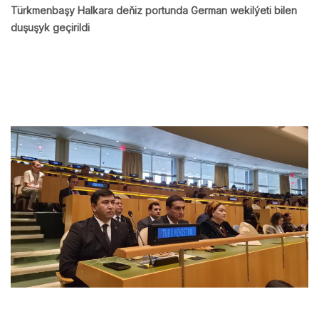
Türkmenbaşy Halkara deňiz portunda German wekilýeti bilen
duşuşyk geçirildi