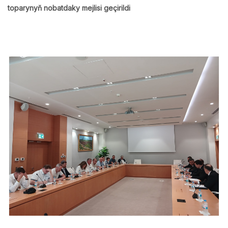
toparynyň nobatdaky mejlisi geçirildi