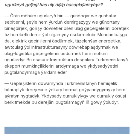
ugurlaryň geljegi has uly diýip hasaplaýarsyňyz?
— Örän möhüm ugurlaryň biri — gündogar we günbatar
sebitlerini, şeýle hem ýurduň demirgazygy we günortany
birleşdirjek, goňşy döwletler bilen ulag geçelgelerini döretjek
tiz hereketli demir ýol ulgamyny ösdürmekdir. Mundan başga-
da, elektrik geçirijilerini ösdürmek, täzelenýän energetika,
awtoulag ýol infrastrukturasyny döwrebaplaşdyrmak we
ulag-logistika geçelgelerini ösdürmek hem möhüm
ugurlardyr. Bu esasy infrastruktura desgalary Türkmenistanyň
eksport mümkinçiliklerini artdyrmaga we ykdysadyýetini
pugtalandyrmaga ýardam eder.
— Gepleşikleriň dowamynda Türkmenistanyň hemişelik
bitaraplyk derejesine ýokary hormat goýýandygymyzy hem
aýratyn nygtadyk. Ykdysady durnuklylygy we durnukly ösüşi
berkitmekde bu derejäni pugtalamagyň iň gowy ýoludyr.