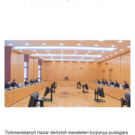
Türkmenistanyň Hazar deňziniň meseleleri boýunça pudagara