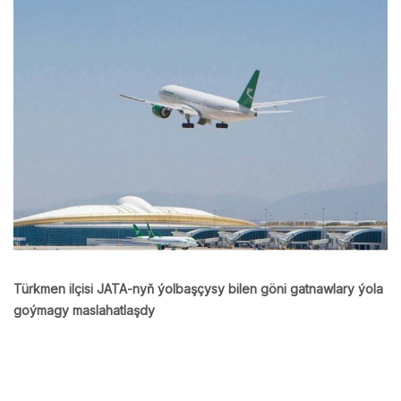
Türkmen ilçisi JATA-nyň ýolbaşçysy bilen göni gatnawlary ýola
goýmagy maslahatlaşdy