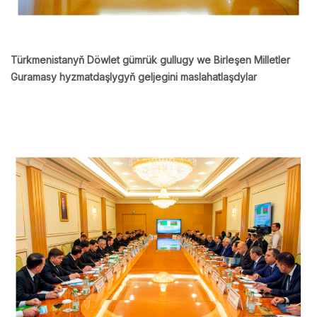
Türkmenistanyň Döwlet gümrük gullugy we Birleşen Milletler
Guramasy hyzmatdaşlygyň geljegini maslahatlaşdylar