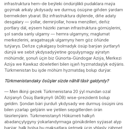
infrastruktura hem-de beýleki öndürijilikli pudaklara maýa
goýmak arkaly ykdysady we durmuş ösüşine giňden ýardam
bermekden ybarat. Biz infrastruktura diýlende, diňe adaty
desgalary — ýollar, demirýollar, howa menzilleri, deňiz
portlary däl, eýsem häzirki zaman infrastruktura görnüşlerini,
şol sanda sanly ulgamy — hemra ulgamyny, maglumat
merkezlerini, aragatnaşyk ulgamyny hem göz öňünde
tutýarys. Deňze çykalgasy bolmadyk ösüp barýan ýurtlaryň
dünýä we sebit ykdysadyýetine goşulyşmagy aýratyn
möhümdir, şonuň üçin biz Günorta-Gündogar Aziýa, Merkezi
Aziýa we Kawkaz döwletleri bilen işjeň hyzmatdaşlyk edýäris.
Türkmenistan bu işde möhüm hyzmatdaş bolup durýar.
Türkmenistandaky ösüşler sizde nähili täsir galdyrdy?
— Men ilkinji gezek Türkmenistana 20 ýyl mundan ozal
Aziýanyň Ösüş Bankynyň (AÖB) wise-prezidenti bolup
geldim. Şondan bäri ýurduň ykdysady we durmuş ösüşini üns
bilen yzarlap gelýärin we ýetilen sepgitlerden örän
täsirlenýärin. Türkmenistanyň Hökümeti halkyň
abadançylygyny ýokarlandyrmaga gönükdirilen syýasat alyp
barýar, halk bolsa bu maksatlara ýetmek üçin yhlasly zähmet