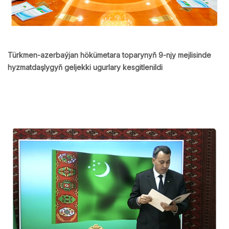
Türkmen-azerbaýjan hökümetara toparynyň 9-njy mejlisinde
hyzmatdaşlygyň geljekki ugurlary kesgitlenildi