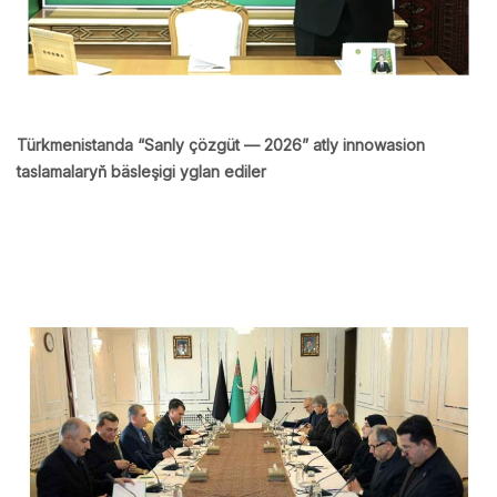
Türkmenistanda “Sanly çözgüt — 2026” atly innowasion
taslamalaryň bäsleşigi yglan ediler