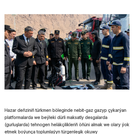
Hazar deňziniň türkmen böleginde nebit-gaz gazyp çykarýan
platformalarda we beýleki dürli maksatly desgalarda
(gurluşlarda) tehnogen heläkçilikleriň öňüni almak we olary ýok
etmek boýunça toplumlaýyn türgenleşik okuwy