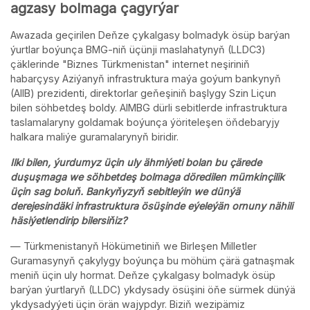
agzasy bolmaga çagyrýar
Awazada geçirilen Deňze çykalgasy bolmadyk ösüp barýan
ýurtlar boýunça BMG-niň üçünji maslahatynyň (LLDC3)
çäklerinde "Biznes Türkmenistan" internet neşiriniň
habarçysy Aziýanyň infrastruktura maýa goýum bankynyň
(AIIB) prezidenti, direktorlar geňeşiniň başlygy Szin Liçun
bilen söhbetdeş boldy. AIMBG dürli sebitlerde infrastruktura
taslamalaryny goldamak boýunça ýöriteleşen öňdebaryjy
halkara maliýe guramalarynyň biridir.
Ilki bilen, ýurdumyz üçin uly ähmiýeti bolan bu çärede
duşuşmaga we söhbetdeş bolmaga döredilen mümkinçilik
üçin sag boluň. Bankyňyzyň sebitleýin we dünýä
derejesindäki infrastruktura ösüşinde eýeleýän ornuny nähili
häsiýetlendirip bilersiňiz?
— Türkmenistanyň Hökümetiniň we Birleşen Milletler
Guramasynyň çakylygy boýunça bu möhüm çärä gatnaşmak
meniň üçin uly hormat. Deňze çykalgasy bolmadyk ösüp
barýan ýurtlaryň (LLDC) ykdysady ösüşini öňe sürmek dünýä
ykdysadyýeti üçin örän wajypdyr. Biziň wezipämiz