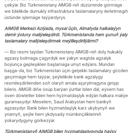
çekýär. Biz Türkmenistany AIMGB-niň düzüminde görmäge
we bilelikde durnukly infrastruktura taslamalaryny ilerletmegiň
üstünde işlemäge taýýardyrys.
AIMGB Merkezi Aziýada, mysal üçin, Almatyda halkalaýyn
demir ýoluny maliýeleşdirdi. Türkmenistanda hem şunuň ýaly
taslamalary maliýeleşdirmek meýilleşdirilýärmi?
— Biz resmi taýdan Türkmenistany AIMGB-niň doly hukukly
agzasy bolmaga çagyrdyk we ýakyn wagtda agzalyk
boýunça gepleşikleri başlamaga umyt edýäris. Mundan
başga-da, biz Türkmenistan üçin geljekki taslamalary gözden
geçirmäge hem taýýar, şeýlelikde bank agzalygy
resmileşdirilenden soň olaryň amala aşyrylmagyna girişip
bileris. AIMGB diňe ösüp barýan ýurtlar bilen däl, eýsem has
ösen döwletler bilen hem hyzmatdaşlyk edýän halkara maliýe
guramasydyr. Meselem, Saud Arabystan hem bankyň
agzasydyr. Bank bilen hyzmatdaşlyk karz ukybynyň we
ynamyň, şeýle hem ykdysady mümkinçilikleriniň
ýokarydygyny görkezýär.
Türkmenistanyň AIMGB bilen hyzmatdaşlygynda haýsy