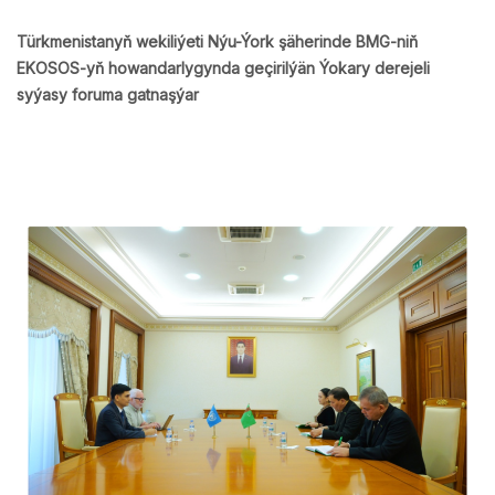
Türkmenistanyň wekiliýeti Nýu-Ýork şäherinde BMG-niň
EKOSOS-yň howandarlygynda geçirilýän Ýokary derejeli
syýasy foruma gatnaşýar