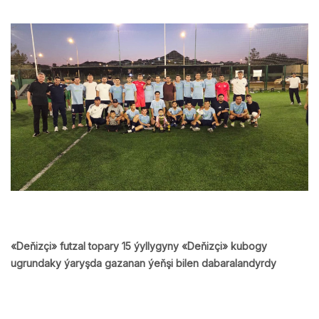
«Deňizçi» futzal topary 15 ýyllygyny «Deňizçi» kubogy
ugrundaky ýaryşda gazanan ýeňşi bilen dabaralandyrdy