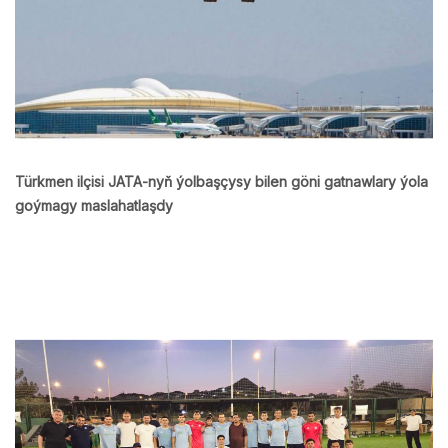
Türkmen ilçisi JATA-nyň ýolbaşçysy bilen göni gatnawlary ýola
goýmagy maslahatlaşdy