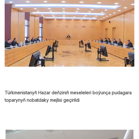
Türkmenistanyň Hazar deňziniň meseleleri boýunça pudagara
toparynyň nobatdaky mejlisi geçirildi