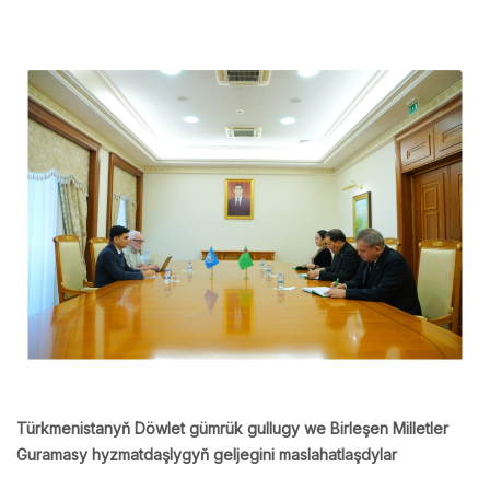
Türkmenistanyň Döwlet gümrük gullugy we Birleşen Milletler
Guramasy hyzmatdaşlygyň geljegini maslahatlaşdylar