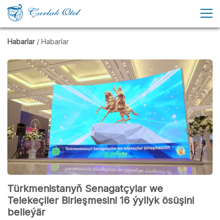
Habarlar
/ Habarlar
Türkmenistanyň Senagatçylar we
Telekeçiler Birleşmesini 16 ýyllyk ösüşini
belleýär