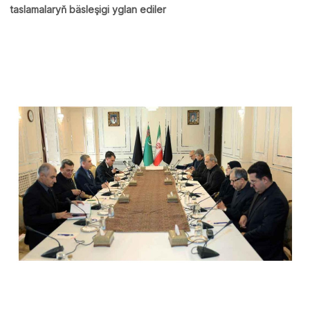
taslamalaryň bäsleşigi yglan ediler