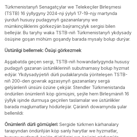
Türkmenistanyň Senagatçylar we Telekeçiler Birleşmesi
(TSTB) 16 ýyllygyny 2024-nji ýylyň 17-19-njy martynda
ýurduň hususy pudagynyň gazananlaryny we
mümkinçiliklerini görkezýän baýramçylyk sergisi bilen
belleýär. Bu taryhy waka TSTB-niň Türkmenistanyň ykdysady
ösüşine goşan möhüm goşandy barada mysaly bolup durýar.
Üstünligi bellemek: Ösüşi görkezmek
Aşgabatda geçen sergi, TSTB-niň howandarlygynda hususy
pudagyň gazanan üstünlikleriniň subutnamasy bolup hyzmat
edýär. Ykdysadyýetiň dürli pudaklarynda ýöriteleşen TSTB-
niň 200-den gowrak agzasynyň gazananlary sergä
gelýänleriň ünsüni özüne çekýär. Stendler Türkmenistanda
öndürilen önümleriň köp görnüşini, şeýle hem Birleşmäniň 16
ýyllyk işinde durmuşa geçirilen taslamalar we üstünlikler
barada maglumatlary hödürleýär. Çäräniň dowamynda şular
bellenildi:
Önümleriň dürli görnüşleri:
Sergide türkmen kärhanalary
tarapyndan öndürilýän köp sanly harytlar we hyzmatlar,