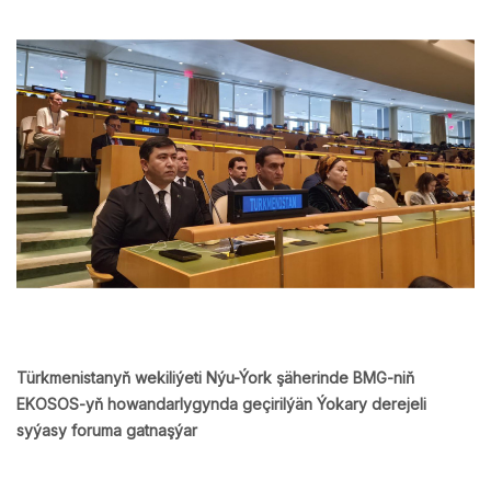
Türkmenistanyň wekiliýeti Nýu-Ýork şäherinde BMG-niň
EKOSOS-yň howandarlygynda geçirilýän Ýokary derejeli
syýasy foruma gatnaşýar