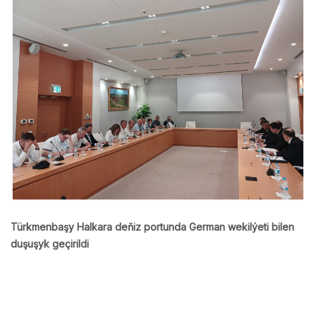
Türkmenbaşy Halkara deňiz portunda German wekilýeti bilen
duşuşyk geçirildi