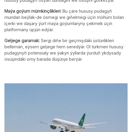
hususy pudagyň ösýän dürlüligini we ösüşini görkezýär.
Maýa goýum mümkinçilikleri:
Bu çäre hususy pudagyň
mundan beýläk-de ösmegi we giňelmegi üçin möhüm bolan
içerki we daşary ýurt maýa goýumlaryny çekmek üçin
platformany üpjün edýär.
Geljege garamak:
Sergi diňe bir geçmişdäki üstünlikleri
bellemän, eýsem geljege hem seredýär. Ol türkmen hususy
pudagynyň potensialy we ýakyn ýyllarda ýurduň ykdysady
ösüşindäki orny barada düşünje berýär.