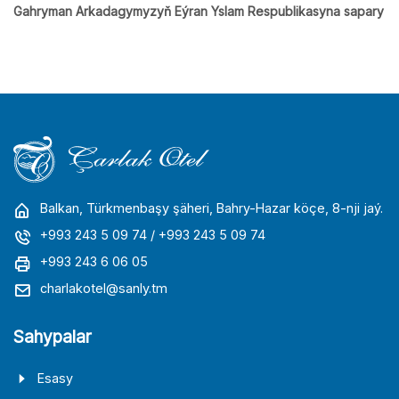
Gahryman Arkadagymyzyň Eýran Yslam Respublikasyna sapary
Balkan, Türkmenbaşy şäheri, Bahry-Hazar köçe, 8-nji jaý.
+993 243 5 09 74
/ +993 243 5 09 74
+993 243 6 06 05
charlakotel@sanly.tm
Sahypalar
Esasy