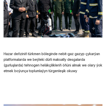
Hazar deňziniň türkmen böleginde nebit-gaz gazyp çykarýan
platformalarda we beýleki dürli maksatly desgalarda
(gurluşlarda) tehnogen heläkçilikleriň öňüni almak we olary ýok
etmek boýunça toplumlaýyn türgenleşik okuwy