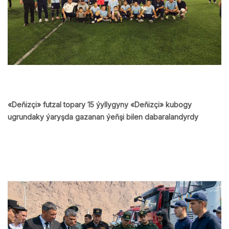
«Deňizçi» futzal topary 15 ýyllygyny «Deňizçi» kubogy
ugrundaky ýaryşda gazanan ýeňşi bilen dabaralandyrdy