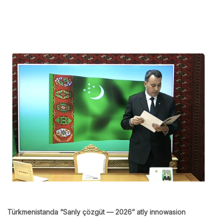
Türkmenistanda “Sanly çözgüt — 2026” atly innowasion