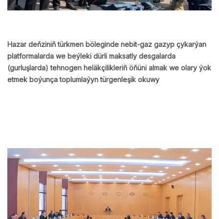
Hazar deňziniň türkmen böleginde nebit-gaz gazyp çykarýan
platformalarda we beýleki dürli maksatly desgalarda
(gurluşlarda) tehnogen heläkçilikleriň öňüni almak we olary ýok
etmek boýunça toplumlaýyn türgenleşik okuwy