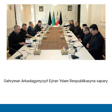
Gahryman Arkadagymyzyň Eýran Yslam Respublikasyna sapary