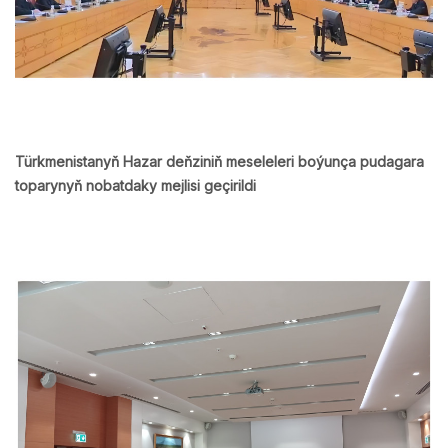
Türkmenistanyň Hazar deňziniň meseleleri boýunça pudagara
toparynyň nobatdaky mejlisi geçirildi