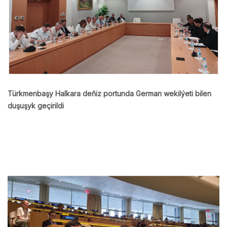
Türkmenbaşy Halkara deňiz portunda German wekilýeti bilen
duşuşyk geçirildi