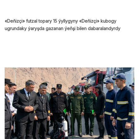
«Deňizçi» futzal topary 15 ýyllygyny «Deňizçi» kubogy
ugrundaky ýaryşda gazanan ýeňşi bilen dabaralandyrdy