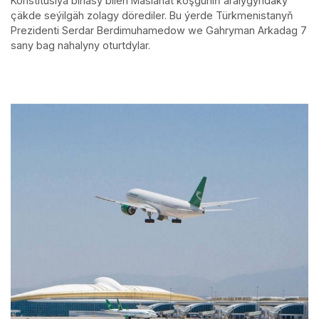
Konstitusiýa binasy bilen Maslahat köşgüniň aralygyndaky
çäkde seýilgäh zolagy dörediler. Bu ýerde Türkmenistanyň
Prezidenti Serdar Berdimuhamedow we Gahryman Arkadag 7
sany bag nahalyny oturtdylar.