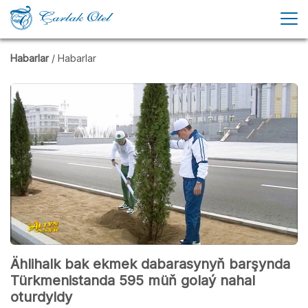
Habarlar
/ Habarlar
Ählihalk bak ekmek dabarasynyň barşynda
Türkmenistanda 595 müň golaý nahal
oturdyldy