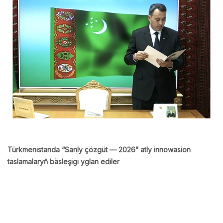
Türkmenistanda “Sanly çözgüt — 2026” atly innowasion
taslamalaryň bäsleşigi yglan ediler