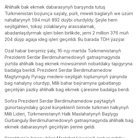
Ählihalk bak ekmek dabarasynyň barşynda tutuş
Türkmenistan boýunça saýaly, pürli, miweli baglaryň we üzüm
nahallarynyň 594 müň 892 düýbi oturdyldy. Şeýle hem
seýilgähleri, tokaý zolaklaryny arassalamak,
abadanlaşdyrmak işleri bilen birlikde, jemi 2 million 376 müň
204 düýp agaja ideg işleri geçirildi. Bu barada TDH ýazýar.
Ozal habar berşimiz ýaly, 16-njy martda Türkmenistanyň
Prezidenti Serdar Berdimuhamedowyň gatnaşmagynda
ýurtda ählihalk bag ekmek möwsüminiň nobatdaky tapgyryna
badalga berildi. Prezident Serdar Berdimuhamedow
Magtymguly Pyragy medeni-seýilgäh toplumynyň ýanynda
bag nahalyny oturdyp, Milli bahar baýramyna gabatlanyp
geçirilýän ýazky ählihalk bag ekmek çäresine badalga berdi.
Soňra Prezident Serdar Berdimuhamedow paýtagtyň
günortasyndaky gözel künjekleriň birinde türkmen halkynyň
Milli Lideri, Türkmenistanyň Halk Maslahatynyň Başlygy
Gurbanguly Berdimuhamedowyň gatnaşmagynda ählihalk bag
ekmek dabarasynyň geçirilýän ýerine geldi.