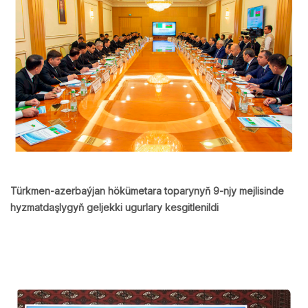
Türkmen-azerbaýjan hökümetara toparynyň 9-njy mejlisinde
hyzmatdaşlygyň geljekki ugurlary kesgitlenildi