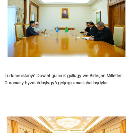
Türkmenistanyň Döwlet gümrük gullugy we Birleşen Milletler
Guramasy hyzmatdaşlygyň geljegini maslahatlaşdylar