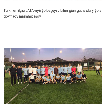
Türkmen ilçisi JATA-nyň ýolbaşçysy bilen göni gatnawlary ýola
goýmagy maslahatlaşdy