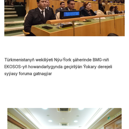
Türkmenistanyň wekiliýeti Nýu-Ýork şäherinde BMG-niň
EKOSOS-yň howandarlygynda geçirilýän Ýokary derejeli
syýasy foruma gatnaşýar