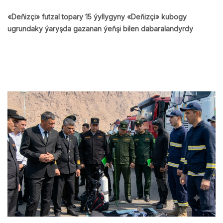
«Deňizçi» futzal topary 15 ýyllygyny «Deňizçi» kubogy
ugrundaky ýaryşda gazanan ýeňşi bilen dabaralandyrdy