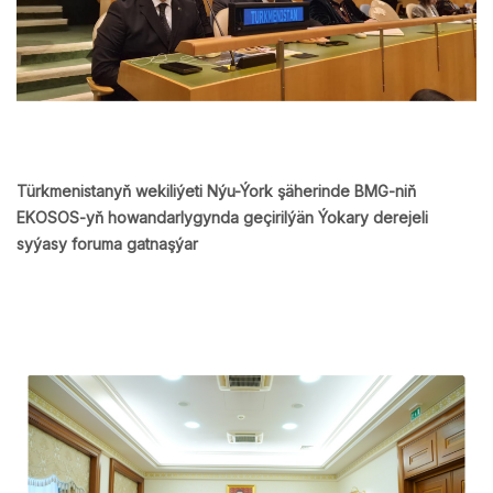
Türkmenistanyň wekiliýeti Nýu-Ýork şäherinde BMG-niň
EKOSOS-yň howandarlygynda geçirilýän Ýokary derejeli
syýasy foruma gatnaşýar