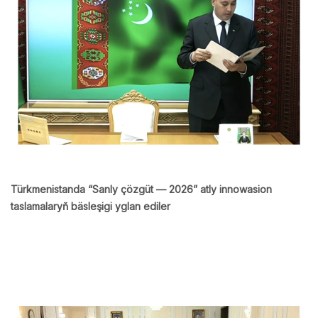
Türkmenistanda “Sanly çözgüt — 2026” atly innowasion
taslamalaryň bäsleşigi yglan ediler