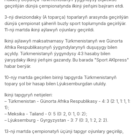
geçirilýän dünýä çempionatynda ilkinji ýeňşini baýram etdi.
3-nji diwiziondaky (A toparça) toparlaryň arasynda geçirilýän
dünýä çempionat şäheriň buzly sport toplumynda geçirilýär.
11-nji martda ikinji aýlawyň oýunlary geçirildi.
Ikinji aýlawyň maksatnamasy Türkmenistanyň we Günorta
Afrika Respublikasynyň ýygyndylarynyň duşuşygy bilen
açyldy. Türkmenistanyň ýygyndysy 4:3 hasaby bilen
ýaryşdaky ilkinji ýeňşini gazandy. Bu barada "Sport AKIpress"
habar berýär.
10-njy martda geçirilen birinji tapgyrda Türkmenistanyň
topary şol bir hasap bilen Lýuksemburgdan utuldy.
Ikinji tapgyryň netijeleri:
– Türkmenistan - Günorta Afrika Respublikasy - 4: 3 (2: 1, 1: 1, 1:
1);
– Meksika - Tailand - 0: 5 (0: 2, 0: 1, 0: 2);
– Lýuksemburg - Gyrgyzystan - 3: 7 (0: 3, 1: 2, 2: 2).
13-nji martda çempionatyň üçünji tapgyr oýunlary geçirilip,