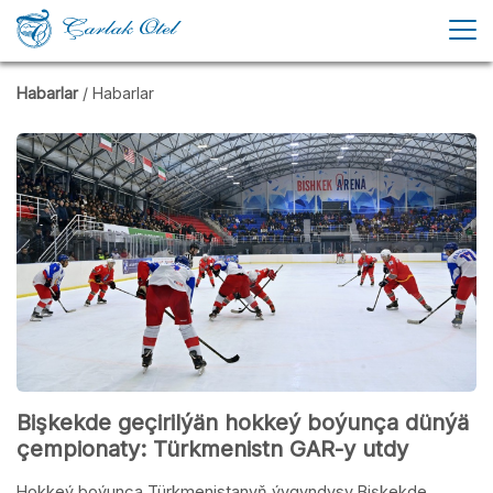
Habarlar
/ Habarlar
Bişkekde geçirilýän hokkeý boýunça dünýä
çempionaty: Türkmenistn GAR-y utdy
Hokkeý boýunça Türkmenistanyň ýygyndysy Bişkekde