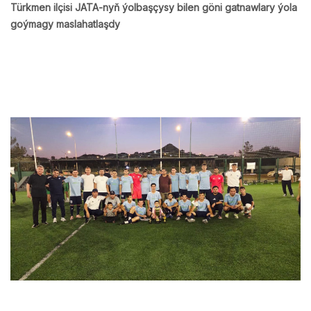
Türkmen ilçisi JATA-nyň ýolbaşçysy bilen göni gatnawlary ýola
goýmagy maslahatlaşdy