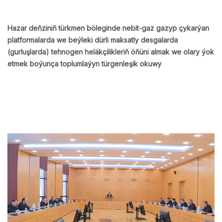
Hazar deňziniň türkmen böleginde nebit-gaz gazyp çykarýan
platformalarda we beýleki dürli maksatly desgalarda
(gurluşlarda) tehnogen heläkçilikleriň öňüni almak we olary ýok
etmek boýunça toplumlaýyn türgenleşik okuwy