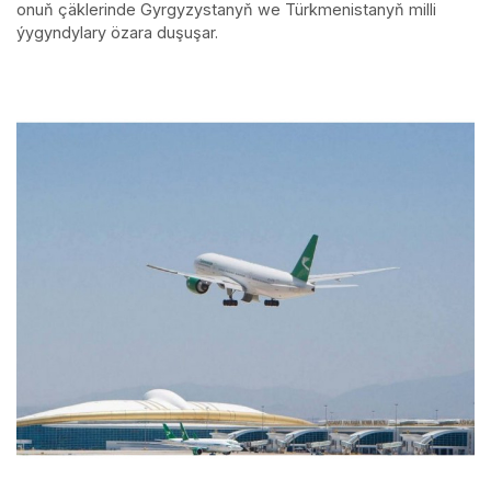
onuň çäklerinde Gyrgyzystanyň we Türkmenistanyň milli
ýygyndylary özara duşuşar.