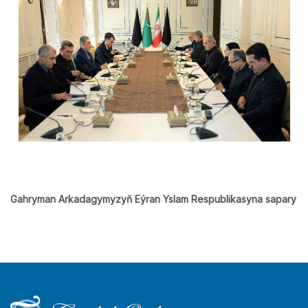
Gahryman Arkadagymyzyň Eýran Yslam Respublikasyna sapary