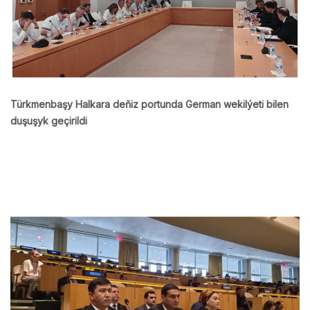
Türkmenbaşy Halkara deňiz portunda German wekilýeti bilen
duşuşyk geçirildi