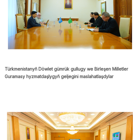
Türkmenistanyň Döwlet gümrük gullugy we Birleşen Milletler
Guramasy hyzmatdaşlygyň geljegini maslahatlaşdylar