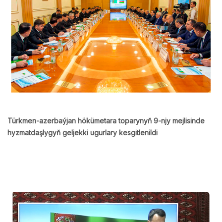
Türkmen-azerbaýjan hökümetara toparynyň 9-njy mejlisinde
hyzmatdaşlygyň geljekki ugurlary kesgitlenildi