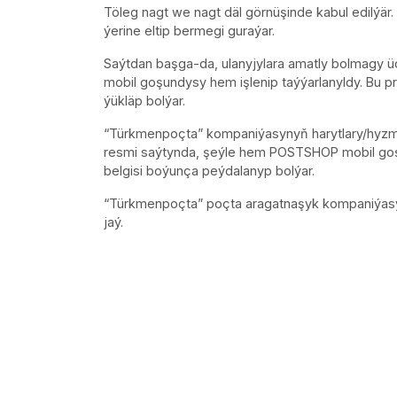
Töleg nagt we nagt däl görnüşinde kabul edilýä
ýerine eltip bermegi guraýar.
Saýtdan başga-da, ulanyjylara amatly bolmagy 
mobil goşundysy hem işlenip taýýarlanyldy. Bu
ýükläp bolýar.
“Türkmenpoçta” kompaniýasynyň harytlary/hyzm
resmi saýtynda, şeýle hem POSTSHOP mobil goş
belgisi boýunça peýdalanyp bolýar.
“Türkmenpoçta” poçta aragatnaşyk kompaniýasyn
jaý.