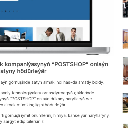
yk kompaniýasynyň “POSTSHOP” onlaýn
matyny hödürleýär
aýn görnüşinde satyn almak indi has-da amatly boldy.
a sanly tehnologiýalary ornaşdyrmagyň çäklerinde
ynyň “POSTSHOP” onlaýn dükany harytlaryň we
 almak mümkinçiligini hödürleýär.
 görnüşli iýmit önümlerini, himiýa, kanselýar harytlaryny,
 sargyt edip bilersiňiz.