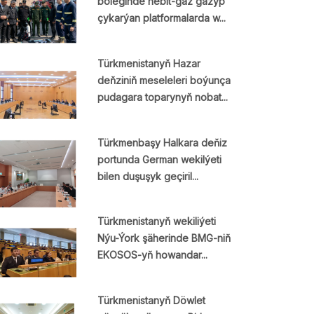
böleginde nebit-gaz gazyp
çykarýan platformalarda w...
Türkmenistanyň Hazar
deňziniň meseleleri boýunça
pudagara toparynyň nobat...
Türkmenbaşy Halkara deňiz
portunda German wekilýeti
bilen duşuşyk geçiril...
Türkmenistanyň wekiliýeti
Nýu-Ýork şäherinde BMG-niň
EKOSOS-yň howandar...
Türkmenistanyň Döwlet