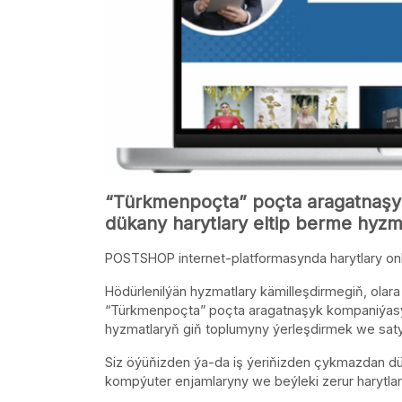
“Türkmenpoçta” poçta aragatnaş
dükany harytlary eltip berme hyz
POSTSHOP internet-platformasynda harytlary onl
Hödürlenilýän hyzmatlary kämilleşdirmegiň, olar
“Türkmenpoçta” poçta aragatnaşyk kompaniýas
hyzmatlaryň giň toplumyny ýerleşdirmek we satyn
Siz öýüňizden ýa-da iş ýeriňizden çykmazdan dürli
kompýuter enjamlaryny we beýleki zerur harytlary