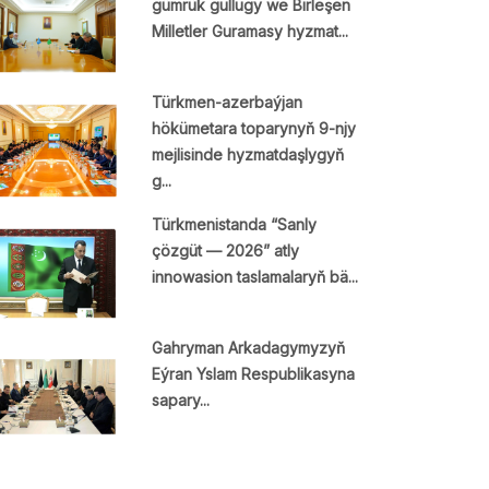
gümrük gullugy we Birleşen
Milletler Guramasy hyzmat...
Türkmen-azerbaýjan
hökümetara toparynyň 9-njy
mejlisinde hyzmatdaşlygyň
g...
Türkmenistanda “Sanly
çözgüt — 2026” atly
innowasion taslamalaryň bä...
Gahryman Arkadagymyzyň
Eýran Yslam Respublikasyna
sapary...