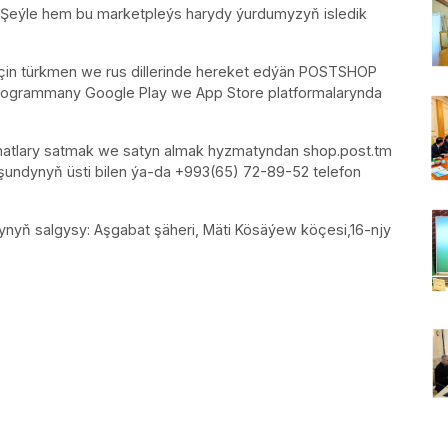
r. Şeýle hem bu marketpleýs harydy ýurdumyzyň isledik
üçin türkmen we rus dillerinde hereket edýän POSTSHOP
 programmany Google Play we App Store platformalarynda
atlary satmak we satyn almak hyzmatyndan shop.post.tm
undynyň üsti bilen ýa-da +993(65) 72-89-52 telefon
yň salgysy: Aşgabat şäheri, Mäti Kösäýew köçesi,16-njy