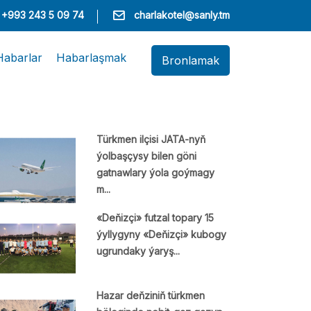
+993 243 5 09 74
charlakotel@sanly.tm
Habarlar
Habarlaşmak
Bronlamak
Türkmen ilçisi JATA-nyň
ýolbaşçysy bilen göni
gatnawlary ýola goýmagy
m...
«Deňizçi» futzal topary 15
ýyllygyny «Deňizçi» kubogy
ugrundaky ýaryş...
Hazar deňziniň türkmen