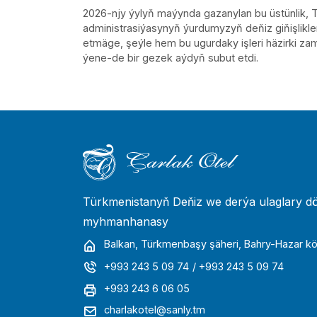
2026-njy ýylyň maýynda gazanylan bu üstünlik,
administrasiýasynyň ýurdumyzyň deňiz giňişlikle
etmäge, şeýle hem bu ugurdaky işleri häzirki za
ýene-de bir gezek aýdyň subut etdi.
Türkmenistanyň Deňiz we derýa ulaglary dö
myhmanhanasy
Balkan, Türkmenbaşy şäheri, Bahry-Hazar köç
+993 243 5 09 74
/ +993 243 5 09 74
+993 243 6 06 05
charlakotel@sanly.tm