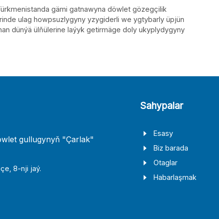
 Türkmenistanda gämi gatnawyna döwlet gözegçilik
rinde ulag howpsuzlygyny yzygiderli we ygtybarly üpjün
man dünýä ülňülerine laýyk getirmäge doly ukyplydygyny
Sahypalar
Esasy
wlet gullugynyň "Çarlak"
Biz barada
Otaglar
e, 8-nji jaý.
Habarlaşmak