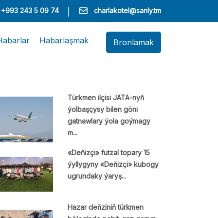
+993 243 5 09 74
charlakotel@sanly.tm
Habarlar
Habarlaşmak
Bronlamak
Türkmen ilçisi JATA-nyň
ýolbaşçysy bilen göni
gatnawlary ýola goýmagy
m...
«Deňizçi» futzal topary 15
ýyllygyny «Deňizçi» kubogy
ugrundaky ýaryş...
Hazar deňziniň türkmen