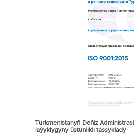
Türkmenistanyň Deňiz Administrasi
laýyklygyny üstünlikli tassyklady