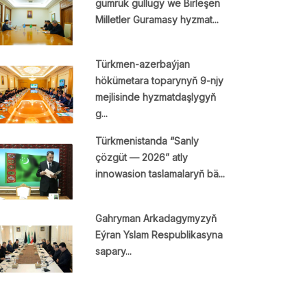
gümrük gullugy we Birleşen
Milletler Guramasy hyzmat...
Türkmen-azerbaýjan
hökümetara toparynyň 9-njy
mejlisinde hyzmatdaşlygyň
g...
Türkmenistanda “Sanly
çözgüt — 2026” atly
innowasion taslamalaryň bä...
Gahryman Arkadagymyzyň
Eýran Yslam Respublikasyna
sapary...