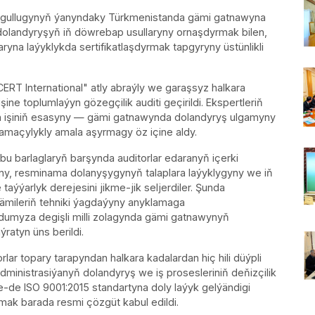
t gullugynyň ýanyndaky Türkmenistanda gämi gatnawyna
l dolandyryşyň iň döwrebap usullaryny ornaşdyrmak bilen,
ryna laýyklykda sertifikatlaşdyrmak tapgyryny üstünlikli
ERT International" atly abraýly we garaşsyz halkara
ne toplumlaýyn gözegçilik auditi geçirildi. Ekspertleriň
an işiniň esasyny — gämi gatnawynda dolandyryş ulgamyny
amaçylykly amala aşyrmagy öz içine aldy.
bu barlaglaryň barşynda auditorlar edaranyň içerki
y, resminama dolanyşygynyň talaplara laýyklygyny we iň
aýýarlyk derejesini jikme-jik seljerdiler. Şunda
gämileriň tehniki ýagdaýyny anyklamaga
rdumyza degişli milli zolagynda gämi gatnawynyň
ratyn üns berildi.
orlar topary tarapyndan halkara kadalardan hiç hili düýpli
ministrasiýanyň dolandyryş we iş prosesleriniň deňizçilik
e-de ISO 9001:2015 standartyna doly laýyk gelýändigi
mak barada resmi çözgüt kabul edildi.