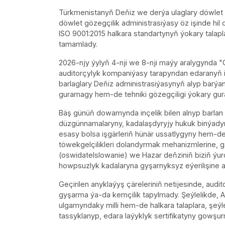
Türkmenistanyň Deňiz we derýa ulaglary döwle
döwlet gözegçilik administrasiýasy öz işinde hi
ISO 9001:2015 halkara standartynyň ýokary talapla
tamamlady.
2026-njy ýylyň 4-nji we 8-nji maýy aralygynda "C
auditorçylyk kompaniýasy tarapyndan edaranyň işi
barlaglary Deňiz administrasiýasynyň alyp barý
guramagy hem-de tehniki gözegçiligi ýokary gur
Bäş günüň dowamynda inçelik bilen alnyp barlan 
düzgünnamalaryny, kadalaşdyryjy hukuk binýadyn
esasy bolsa işgärleriň hünär ussatlygyny hem-de t
töwekgelçilikleri dolandyrmak mehanizmlerine, 
(oswidatelslowanie) we Hazar deňziniň biziň ýu
howpsuzlyk kadalaryna gyşarnyksyz eýerilişine aý
Geçirilen anyklaýyş çäreleriniň netijesinde, audit
gyşarma ýa-da kemçilik tapylmady. Şeýlelikde, Ad
ulgamyndaky milli hem-de halkara talaplara, şeýl
tassyklanyp, edara laýyklyk sertifikatyny gowşur