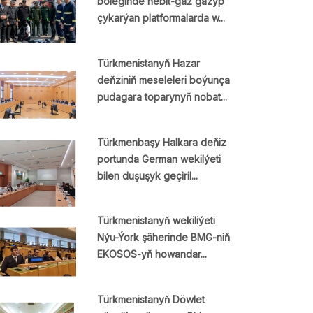
böleginde nebit-gaz gazyp
çykarýan platformalarda w...
Türkmenistanyň Hazar
deňziniň meseleleri boýunça
pudagara toparynyň nobat...
Türkmenbaşy Halkara deňiz
portunda German wekilýeti
bilen duşuşyk geçiril...
Türkmenistanyň wekiliýeti
Nýu-Ýork şäherinde BMG-niň
EKOSOS-yň howandar...
Türkmenistanyň Döwlet