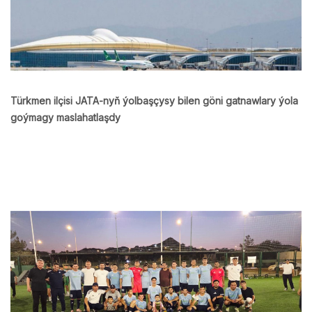
Türkmen ilçisi JATA-nyň ýolbaşçysy bilen göni gatnawlary ýola
goýmagy maslahatlaşdy