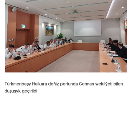
Türkmenbaşy Halkara deňiz portunda German wekilýeti bilen
duşuşyk geçirildi