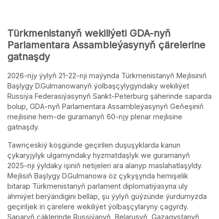
Türkmenistanyň wekiliýeti GDA-nyň
Parlamentara Assambleýasynyň çärelerine
gatnaşdy
2026-njy ýylyň 21-22-nji maýynda Türkmenistanyň Mejlisiniň
Başlygy D.Gulmanowanyň ýolbaşçylygyndaky wekiliýet
Russiýa Federasiýasynyň Sankt-Peterburg şäherinde saparda
bolup, GDA-nyň Parlamentara Assambleýasynyň Geňeşiniň
mejlisine hem-de guramanyň 60-njy plenar mejlisine
gatnaşdy.
Tawriçeskiý köşgünde geçirilen duşuşyklarda kanun
çykaryjylyk ulgamyndaky hyzmatdaşlyk we guramanyň
2025-nji ýyldaky işiniň netijeleri ara alanyp maslahatlaşyldy.
Mejlisiň Başlygy D.Gulmanowa öz çykyşynda hemişelik
bitarap Türkmenistanyň parlament diplomatiýasyna uly
ähmiýet berýändigini belläp, şu ýylyň güýzünde ýurdumyzda
geçiriljek iri çärelere wekiliýet ýolbaşçylaryny çagyrdy.
Saparyň çäklerinde Russiýanyň, Belarusyň, Gazagystanyň,