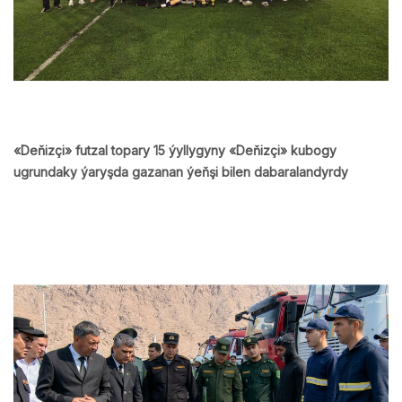
«Deňizçi» futzal topary 15 ýyllygyny «Deňizçi» kubogy
ugrundaky ýaryşda gazanan ýeňşi bilen dabaralandyrdy