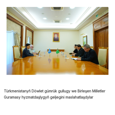
Türkmenistanyň Döwlet gümrük gullugy we Birleşen Milletler
Guramasy hyzmatdaşlygyň geljegini maslahatlaşdylar