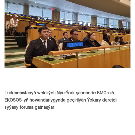
Türkmenistanyň wekiliýeti Nýu-Ýork şäherinde BMG-niň
EKOSOS-yň howandarlygynda geçirilýän Ýokary derejeli
syýasy foruma gatnaşýar