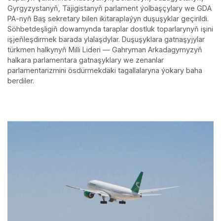
Gyrgyzystanyň, Täjigistanyň parlament ýolbaşçylary we GDA
PA-nyň Baş sekretary bilen ikitaraplaýyn duşuşyklar geçirildi.
Söhbetdeşligiň dowamynda taraplar dostluk toparlarynyň işini
işjeňleşdirmek barada ylalaşdylar. Duşuşyklara gatnaşyjylar
türkmen halkynyň Milli Lideri — Gahryman Arkadagymyzyň
halkara parlamentara gatnaşyklary we zenanlar
parlamentarizmini ösdürmekdäki tagallalaryna ýokary baha
berdiler.