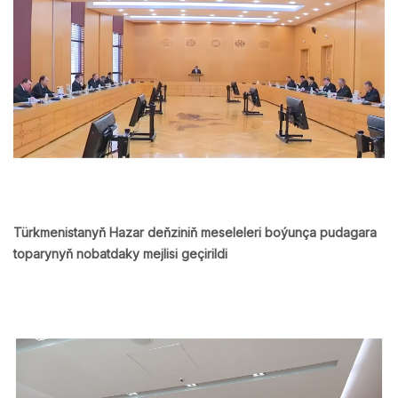
Türkmenistanyň Hazar deňziniň meseleleri boýunça pudagara
toparynyň nobatdaky mejlisi geçirildi