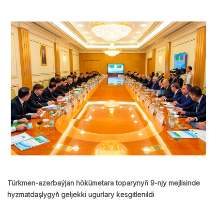
Türkmen-azerbaýjan hökümetara toparynyň 9-njy mejlisinde
hyzmatdaşlygyň geljekki ugurlary kesgitlenildi