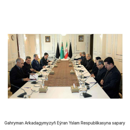
Gahryman Arkadagymyzyň Eýran Yslam Respublikasyna sapary