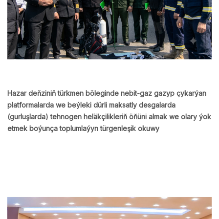
Hazar deňziniň türkmen böleginde nebit-gaz gazyp çykarýan
platformalarda we beýleki dürli maksatly desgalarda
(gurluşlarda) tehnogen heläkçilikleriň öňüni almak we olary ýok
etmek boýunça toplumlaýyn türgenleşik okuwy