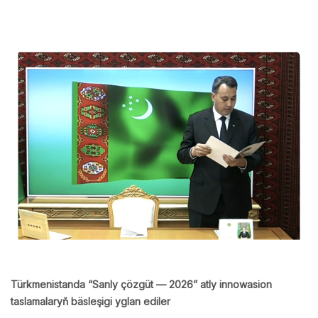
Türkmenistanda “Sanly çözgüt — 2026” atly innowasion
taslamalaryň bäsleşigi yglan ediler