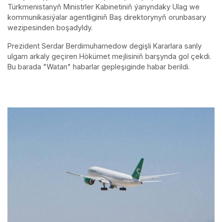
Türkmenistanyň Ministrler Kabinetiniň ýanyndaky Ulag we
kommunikasiýalar agentliginiň Baş direktorynyň orunbasary
wezipesinden boşadyldy.
Prezident Serdar Berdimuhamedow degişli Kararlara sanly
ulgam arkaly geçiren Hökümet mejlisiniň barşynda gol çekdi.
Bu barada "Watan" habarlar gepleşiginde habar berildi.