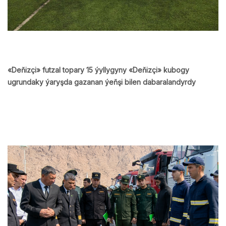
«Deňizçi» futzal topary 15 ýyllygyny «Deňizçi» kubogy
ugrundaky ýaryşda gazanan ýeňşi bilen dabaralandyrdy