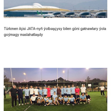
Türkmen ilçisi JATA-nyň ýolbaşçysy bilen göni gatnawlary ýola
goýmagy maslahatlaşdy