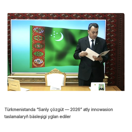
Türkmenistanda “Sanly çözgüt — 2026” atly innowasion
taslamalaryň bäsleşigi yglan ediler