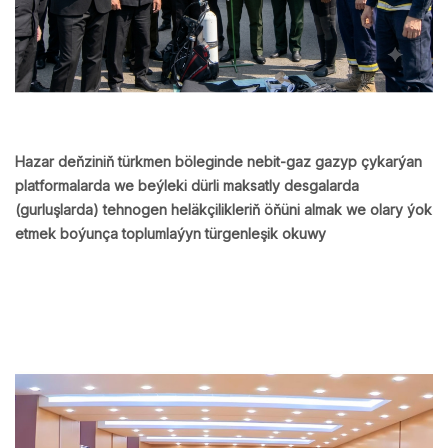
Hazar deňziniň türkmen böleginde nebit-gaz gazyp çykarýan
platformalarda we beýleki dürli maksatly desgalarda
(gurluşlarda) tehnogen heläkçilikleriň öňüni almak we olary ýok
etmek boýunça toplumlaýyn türgenleşik okuwy