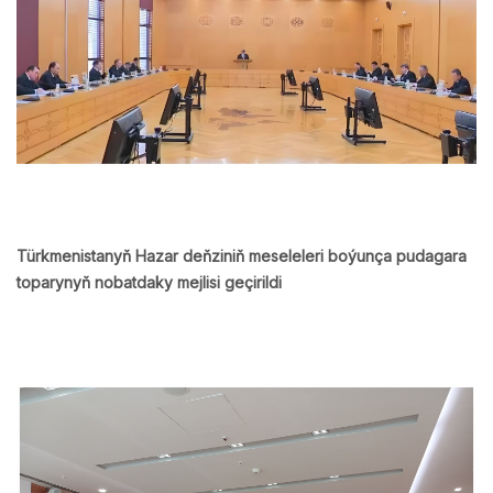
Türkmenistanyň Hazar deňziniň meseleleri boýunça pudagara
toparynyň nobatdaky mejlisi geçirildi