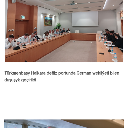
Türkmenbaşy Halkara deňiz portunda German wekilýeti bilen
duşuşyk geçirildi