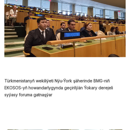
Türkmenistanyň wekiliýeti Nýu-Ýork şäherinde BMG-niň
EKOSOS-yň howandarlygynda geçirilýän Ýokary derejeli
syýasy foruma gatnaşýar