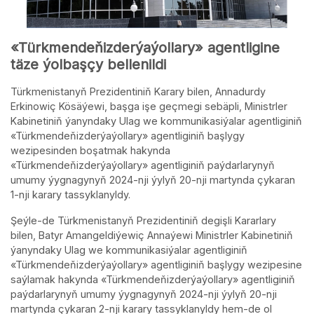
«Türkmendeňizderýaýollary» agentligine
täze ýolbaşçy bellenildi
Türkmenistanyň Prezidentiniň Karary bilen, Annadurdy
Erkinowiç Kösäýewi, başga işe geçmegi sebäpli, Ministrler
Kabinetiniň ýanyndaky Ulag we kommunikasiýalar agentliginiň
«Türkmendeňizderýaýollary» agentliginiň başlygy
wezipesinden boşatmak hakynda
«Türkmendeňizderýaýollary» agentliginiň paýdarlarynyň
umumy ýygnagynyň 2024-nji ýylyň 20-nji martynda çykaran
1-nji karary tassyklanyldy.
Şeýle-de Türkmenistanyň Prezidentiniň degişli Kararlary
bilen, Batyr Amangeldiýewiç Annaýewi Ministrler Kabinetiniň
ýanyndaky Ulag we kommunikasiýalar agentliginiň
«Türkmendeňizderýaýollary» agentliginiň başlygy wezipesine
saýlamak hakynda «Türkmendeňizderýaýollary» agentliginiň
paýdarlarynyň umumy ýygnagynyň 2024-nji ýylyň 20-nji
martynda çykaran 2-nji karary tassyklanyldy hem-de ol