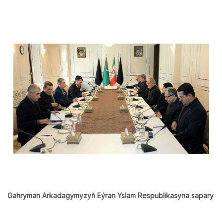
Gahryman Arkadagymyzyň Eýran Yslam Respublikasyna sapary