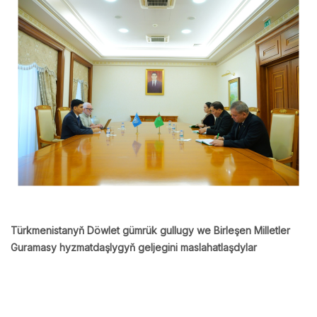
Türkmenistanyň Döwlet gümrük gullugy we Birleşen Milletler
Guramasy hyzmatdaşlygyň geljegini maslahatlaşdylar