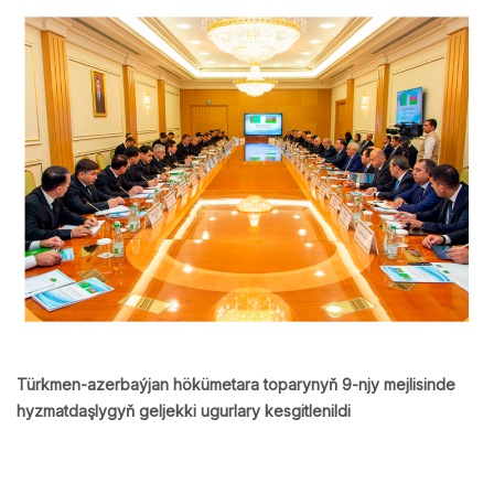
Türkmen-azerbaýjan hökümetara toparynyň 9-njy mejlisinde
hyzmatdaşlygyň geljekki ugurlary kesgitlenildi