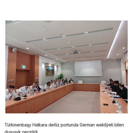
Türkmenbaşy Halkara deňiz portunda German wekilýeti bilen
duşuşyk geçirildi