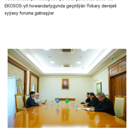
EKOSOS-yň howandarlygynda geçirilýän Ýokary derejeli
syýasy foruma gatnaşýar