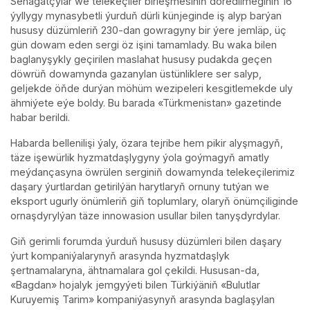
Senagatçylar we telekeçiler birleşmesiniň döredilmeginiň 16
ýyllygy mynasybetli ýurduň dürli künjeginde iş alyp barýan
hususy düzümleriň 230-dan gowragyny bir ýere jemläp, üç
gün dowam eden sergi öz işini tamamlady. Bu waka bilen
baglanyşykly geçirilen maslahat hususy pudakda geçen
döwrüň dowamynda gazanylan üstünliklere ser salyp,
geljekde öňde durýan möhüm wezipeleri kesgitlemekde uly
ähmiýete eýe boldy. Bu barada «Türkmenistan» gazetinde
habar berildi.
Habarda bellenilişi ýaly, özara tejribe hem pikir alyşmagyň,
täze işewürlik hyzmatdaşlygyny ýola goýmagyň amatly
meýdançasyna öwrülen serginiň dowamynda telekeçilerimiz
daşary ýurtlardan getirilýän harytlaryň ornuny tutýan we
eksport ugurly önümleriň giň toplumlary, olaryň önümçiliginde
ornaşdyrylýan täze innowasion usullar bilen tanyşdyrdylar.
Giň gerimli forumda ýurduň hususy düzümleri bilen daşary
ýurt kompaniýalarynyň arasynda hyzmatdaşlyk
şertnamalaryna, ähtnamalara gol çekildi. Hususan-da,
«Bagdan» hojalyk jemgyýeti bilen Türkiýäniň «Bulutlar
Kuruyemiş Tarim» kompaniýasynyň arasynda baglaşylan