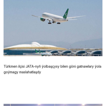
Türkmen ilçisi JATA-nyň ýolbaşçysy bilen göni gatnawlary ýola
goýmagy maslahatlaşdy