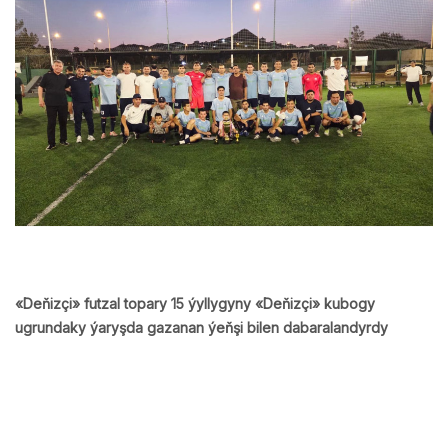
«Deňizçi» futzal topary 15 ýyllygyny «Deňizçi» kubogy
ugrundaky ýaryşda gazanan ýeňşi bilen dabaralandyrdy