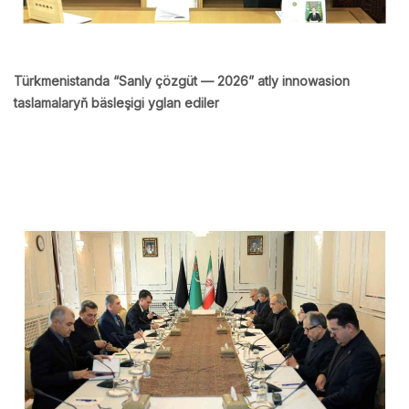
Türkmenistanda “Sanly çözgüt — 2026” atly innowasion
taslamalaryň bäsleşigi yglan ediler