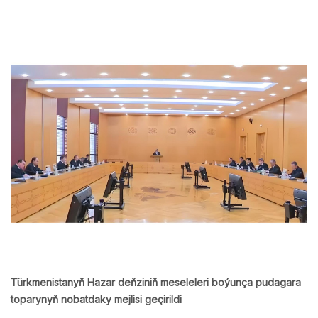
Türkmenistanyň Hazar deňziniň meseleleri boýunça pudagara
toparynyň nobatdaky mejlisi geçirildi