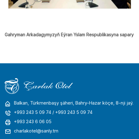
Gahryman Arkadagymyzyň Eýran Yslam Respublikasyna sapary
Balkan, Türkmenbaşy şäheri, Bahry-Hazar köçe, 8-nji jaý.
+993 243 5 09 74
/ +993 243 5 09 74
+993 243 6 06 05
charlakotel@sanly.tm