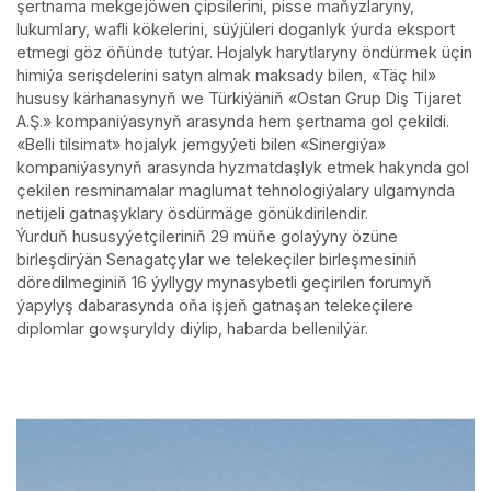
şertnama mekgejöwen çipsilerini, pisse maňyzlaryny,
lukumlary, wafli kökelerini, süýjüleri doganlyk ýurda eksport
etmegi göz öňünde tutýar. Hojalyk harytlaryny öndürmek üçin
himiýa serişdelerini satyn almak maksady bilen, «Täç hil»
hususy kärhanasynyň we Türkiýäniň «Ostan Grup Diş Tijaret
A.Ş.» kompaniýasynyň arasynda hem şertnama gol çekildi.
«Belli tilsimat» hojalyk jemgyýeti bilen «Sinergiýa»
kompaniýasynyň arasynda hyzmatdaşlyk etmek hakynda gol
çekilen resminamalar maglumat tehnologiýalary ulgamynda
netijeli gatnaşyklary ösdürmäge gönükdirilendir.
Ýurduň hususyýetçileriniň 29 müňe golaýyny özüne
birleşdirýän Senagatçylar we telekeçiler birleşmesiniň
döredilmeginiň 16 ýyllygy mynasybetli geçirilen forumyň
ýapylyş dabarasynda oňa işjeň gatnaşan telekeçilere
diplomlar gowşuryldy diýlip, habarda bellenilýär.