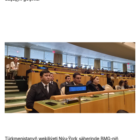
Türkmenistanyň wekiliýeti Nýu-Ýork şäherinde BMG-niň