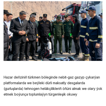
Hazar deňziniň türkmen böleginde nebit-gaz gazyp çykarýan
platformalarda we beýleki dürli maksatly desgalarda
(gurluşlarda) tehnogen heläkçilikleriň öňüni almak we olary ýok
etmek boýunça toplumlaýyn türgenleşik okuwy