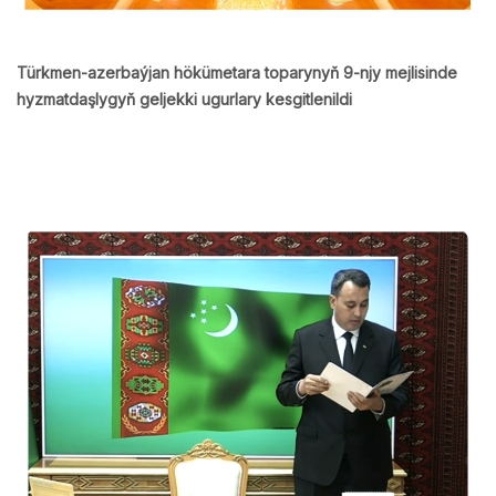
Türkmen-azerbaýjan hökümetara toparynyň 9-njy mejlisinde
hyzmatdaşlygyň geljekki ugurlary kesgitlenildi