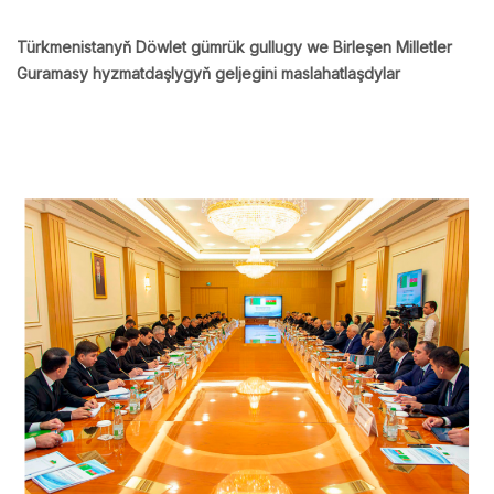
Türkmenistanyň Döwlet gümrük gullugy we Birleşen Milletler
Guramasy hyzmatdaşlygyň geljegini maslahatlaşdylar