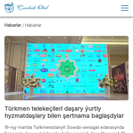
Habarlar
/ Habarlar
Türkmen telekeçileri daşary ýurtly
hyzmatdaşlary bilen şertnama baglaşdylar
19-njy martda Türkmenistanyň Söwda-senagat edarasynda