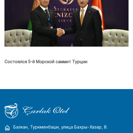
Состоялся 5-й Морской саммит Турции
Балкан, Туркменбаши, улица Бахры-Хазар, 8.