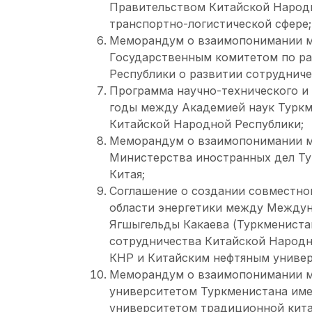
Правительством Китайской Народн
транспортно-логистической сфере;
Меморандум о взаимопонимании м
Государственным комитетом по р
Республики о развитии сотрудниче
Программа научно-технического и
годы между Академией наук Туркм
Китайской Народной Республики;
Меморандум о взаимопонимании 
Министерства иностранных дел Ту
Китая;
Соглашение о создании совместног
области энергетики между Междун
Ягшыгельды Какаева (Туркмениста
сотрудничества Китайской Народн
КНР и Китайским нефтяным универ
Меморандум о взаимопонимании 
университетом Туркменистана им
университетом традиционной кита