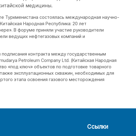
китайской медицины.
те Туркменистана состоялась международная научно-
Китайская Народная Республика: 20 лет
фере». В форуме приняли участие руководители
тели ведущих нефтегазовых компаний и
я подписания контракта между государственным
udarya Petroleum Company Ltd. (Китайская Народная
тво «под ключ» объектов по подготовке товарного
 также эксплуатационных скважин, необходимых для
ертого этапа освоения газового месторождения
Ссылки