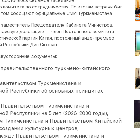
г состоялось седьмое заседание
 комитета по сотрудничеству. По итогам встречи был
 этом сообщают официальные СМИ Туркменистана.
л заместитель Председателя Кабинета Министров,
итайскую делегацию — член Постоянного комитета
тической партии Китая, постоянный вице-премьер
й Республики Дин Сюэсян.
двусторонние документы:
правительственного туркмено-китайского
авительством Туркменистана и
ной Республики об основных принципах
 Правительством Туркменистана и
й Республики на 5 лет (2026–2030 годы);
м Туркменистана и Правительством Китайской
создании культурных центров;
ежду Правительством Туркменистана и