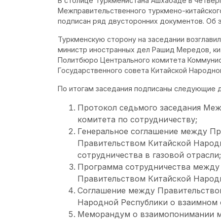
В столице Туркменистана Ашхабаде в четвер
Межправительственного туркмено-китайского
подписан ряд двусторонних документов. Об
Туркменскую сторону на заседании возглави
министр иностранных дел Рашид Мередов, к
Политбюро Центрального комитета Коммунис
Государственного совета Китайской Народно
По итогам заседания подписаны следующие 
Протокол седьмого заседания Меж
комитета по сотрудничеству;
Генеральное соглашение между Пр
Правительством Китайской Народ
сотрудничества в газовой отрасли;
Программа сотрудничества между
Правительством Китайской Народно
Соглашение между Правительство
Народной Республики о взаимном 
Меморандум о взаимопонимании м