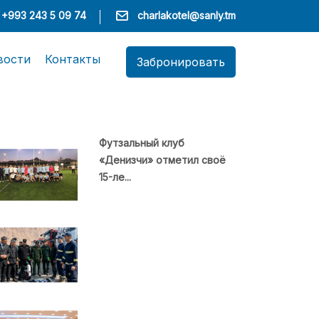
+993 243 5 09 74
charlakotel@sanly.tm
вости
Контакты
Забронировать
Футзальный клуб
«Денизчи» отметил своё
15-ле...